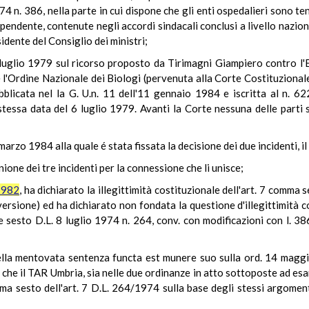
4 n. 386, nella parte in cui dispone che gli enti ospedalieri sono ten
ndente, contenute negli accordi sindacali conclusi a livello naziona
idente del Consiglio dei ministri;
 luglio 1979 sul ricorso proposto da Tirimagni Giampiero contro l'
 l'Ordine Nazionale dei Biologi (pervenuta alla Corte Costituzionale
licata nel la G. U.n. 11 dell'11 gennaio 1984 e iscritta al n. 
stessa data del 6 luglio 1979. Avanti la Corte nessuna delle parti s
marzo 1984 alla quale é stata fissata la decisione dei due incidenti, il
nione dei tre incidenti per la connessione che li unisce;
1982
, ha dichiarato la illegittimità costituzionale dell'art. 7 comma
rsione) ed ha dichiarato non fondata la questione d'illegittimità cost
 sesto D.L. 8 luglio 1974 n. 264, conv. con modificazioni con l. 386
della mentovata sentenza functa est munere suo sulla ord. 14 magg
 che il TAR Umbria, sia nelle due ordinanze in atto sottoposte ad esa
ma sesto dell'art. 7 D.L. 264/1974 sulla base degli stessi argomen