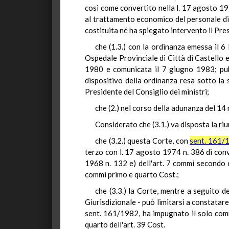
così come convertito nella l. 17 agosto 197
al trattamento economico del personale dipe
costituita né ha spiegato intervento il Pres
che (1.3.) con la ordinanza emessa il 6
Ospedale Provinciale di Città di Castello e
1980 e comunicata il 7 giugno 1983; pubb
dispositivo della ordinanza resa sotto la 
Presidente del Consiglio dei ministri;
che (2.) nel corso della adunanza del 14 
Considerato che (3.1.) va disposta la riu
che (3.2.) questa Corte, con
sent. 161/
terzo con l. 17 agosto 1974 n. 386 di conve
1968 n. 132 e) dell'art. 7 commi secondo e
commi primo e quarto Cost.;
che (3.3.) la Corte, mentre a seguito 
Giurisdizionale - può limitarsi a constatare
sent. 161/1982, ha impugnato il solo com
quarto dell'art. 39 Cost.