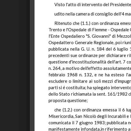
Visto l'atto di intervento del Presidente
udito nella camera di consiglio dell'4 ma
Ritenuto che (1.1.) con ordinanza emes
Trento e l'Ospedale di Fiemme - Ospedale 
l'Ente Ospedaliero "S. Giovanni" di Mezzol
Ospedattero Generale Regionale, poi riunit
pubblicata nella G. U. n. 184 del 6 luglio
precedenti sue ordinanze per dichiarare ri
questione d'incostituzionalità dell'art. 7
n. 264, a motivo dell'effetto assolutamente 
febbraio 1968 n. 132, e ne ha esteso l'a
escludere o limitare ai soli mezzi d'impug
parti si é costituita; ha spiegato intervent
dello Stato richiamata la sent. 161/1982 c
proposta questione;
che (1.2.) con ordinanza emessa il 6 l
Misericordia, San Nicolò degli Incurabili e
comunicata il 7 giugno 1983; pubblicata ne
manifestamente infondata,in riferimento all