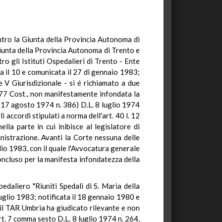
ntro la Giunta della Provincia Autonoma di
iunta della Provincia Autonoma di Trento e
o gli Istituti Ospedalieri di Trento - Ente
a il 10 e comunicata il 27 di gennaio 1983;
e V Giurisdizionale - si é richiamato a due
e 77 Cost., non manifestamente infondata la
. 17 agosto 1974 n. 386) D.L. 8 luglio 1974
 accordi stipulati a norma dell'art. 40 l. 12
a parte in cui inibisce al legislatore di
inistrazione. Avanti la Corte nessuna delle
glio 1983, con il quale l'Avvocatura generale
oncluso per la manifesta infondatezza della
daliero "Riuniti Spedali di S. Maria della
luglio 1983; notificata il 18 gennaio 1980 e
 il TAR Umbria ha giudicato rilevante e non
rt. 7 comma sesto D.L. 8 luglio 1974 n. 264,