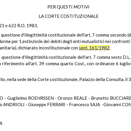
PER QUESTI MOTIVI
LA CORTE COSTITUZIONALE
, 621 e 622 R.O. 1983,
 questione d'illegittimità costituzionale dell'art. 7 comma secondo (
orme per 1,estinzioile dei debiti degli enti mutualistici nei confronti 
sanitaria), dichiarato incostituzionale con
sent. 161/1982
;
questione d'illegittimità costituzionale dell'art. 7 comma sesto D.L
in riferimento all'art. 39 comma quarto Cost., con ordinanze 6 lugl
io, nella sede della Corte costituzionale, Palazzo della Consulta, il 
O - Guglielmo ROEHRSSEN - Oronzo REALE - Brunetto BUCCIAREL
 ANDRIOLI - Giuseppe FERRARI - Francesco SAJA -Giovanni CON
4.