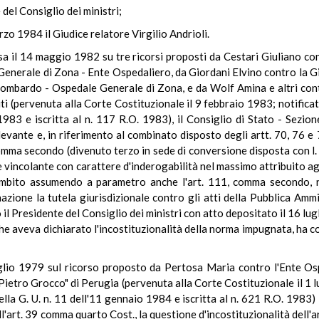
 del Consiglio dei ministri;
rzo 1984 il Giudice relatore Virgilio Andrioli.
sa il 14 maggio 1982 su tre ricorsi proposti da Cestari Giuliano co
Generale di Zona - Ente Ospedaliero, da Giordani Elvino contro la G
ombardo - Ospedale Generale di Zona, e da Wolf Amina e altri contr
i (pervenuta alla Corte Costituzionale il 9 febbraio 1983; notificat
 1983 e iscritta al n. 117 R.O. 1983), il Consiglio di Stato - Sezion
levante e, in riferimento al combinato disposto degli artt. 70, 76 
 comma secondo (divenuto terzo in sede di conversione disposta con l
vincolante con carattere d'inderogabilità nel massimo attribuito agli
mbito assumendo a parametro anche l'art. 111, comma secondo, nell
nazione la tutela giurisdizionale contro gli atti della Pubblica Amm
o il Presidente del Consiglio dei ministri con atto depositato il 16 lu
he aveva dichiarato l'incostituzionalità della norma impugnata, ha c
uglio 1979 sul ricorso proposto da Pertosa Maria contro l'Ente Ospe
 Pietro Grocco" di Perugia (pervenuta alla Corte Costituzionale il 1 
lla G. U. n. 11 dell'11 gennaio 1984 e iscritta al n. 621 R.O. 1983)
'art. 39 comma quarto Cost., la questione d'incostituzionalità dell'a