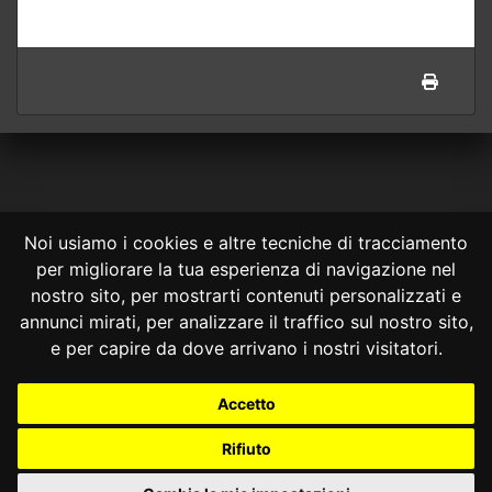
Noi usiamo i cookies e altre tecniche di tracciamento
per migliorare la tua esperienza di navigazione nel
CONSULTA ONLINE DAL 1995 -
NOTE LEGALI
nostro sito, per mostrarti contenuti personalizzati e
annunci mirati, per analizzare il traffico sul nostro sito,
Consulta OnLine non ha prodotto e non è responsabile per i contenuti e
le informazioni legali di siti collegati.
e per capire da dove arrivano i nostri visitatori.
La consultazione di questi o del materiale contenuto nel sito non
costituisce una relazione di consulenza legale.
Accetto
Nessuno deve confidare o agire in base alle informazioni disponibili in
questo sito senza una consulenza legale professionale.
Rifiuto
info@giurcost.org
|
Giurisprudenza Costituzionale
|
Consulta OnLine
|
@giurcost