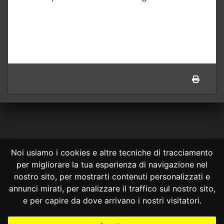
Noi usiamo i cookies e altre tecniche di tracciamento
per migliorare la tua esperienza di navigazione nel
CONSULTA ONLINE DAL 1995 -
NOTE LEGALI
nostro sito, per mostrarti contenuti personalizzati e
annunci mirati, per analizzare il traffico sul nostro sito,
Consulta OnLine non ha prodotto e non è responsabile per i contenuti e
le informazioni legali di siti collegati.
e per capire da dove arrivano i nostri visitatori.
La consultazione di questi o del materiale contenuto nel sito non
costituisce una relazione di consulenza legale.