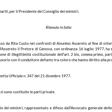
riti, per il Presidente del Consiglio dei ministri.
Ritenuto in fatto
o da Rita Custo nei confronti di Anselmo Assereto al fine di ottene
'Assereto il Pretore di Genova, con ordinanza 16 luglio 1977, ha soll
ne di illegittimità costituzionale dell'art. 2 bis, comma primo, pa
orio con il conduttore defunto tra coloro che hanno diritto alla pro
zetta Ufficiale n. 347 del 21 dicembre 1977.
i sono costituite le parti private.
io dei ministri, rappresentato e difeso dall'Avvocato generale dell