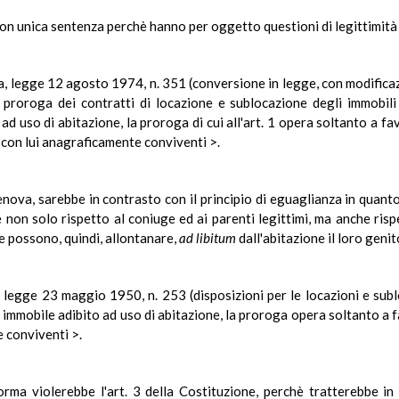
ti con unica sentenza perchè hanno per oggetto questioni di legittimità
ima, legge 12 agosto 1974, n. 351 (conversione in legge, con modific
 proroga dei contratti di locazione e sublocazione degli immobili 
ad uso di abitazione, la proroga di cui all'art. 1 opera soltanto a favo
 con lui anagraficamente conviventi >.
ova, sarebbe in contrasto con il principio di eguaglianza in quant
non solo rispetto al coniuge ed ai parenti legittimi, ma anche rispet
 e possono, quindi, allontanare,
ad libitum
dall'abitazione il loro geni
, legge 23 maggio 1950, n. 253 (disposizioni per le locazioni e subl
 immobile adibito ad uso di abitazione, la proroga opera soltanto a f
e conviventi >.
orma violerebbe l'art. 3 della Costituzione, perchè tratterebbe i