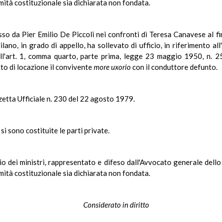
mità costituzionale sia dichiarata non fondata.
o da Pier Emilio De Piccoli nei confronti di Teresa Canavese al fin
ano, in grado di appello, ha sollevato di ufficio, in riferimento all
ell'art. 1, comma quarto, parte prima, legge 23 maggio 1950, n. 2
tto di locazione il convivente
more uxorio
con il conduttore defunto.
zetta Ufficiale n. 230 del 22 agosto 1979.
i sono costituite le parti private.
io dei ministri, rappresentato e difeso dall'Avvocato generale dell
mità costituzionale sia dichiarata non fondata.
Considerato in diritto