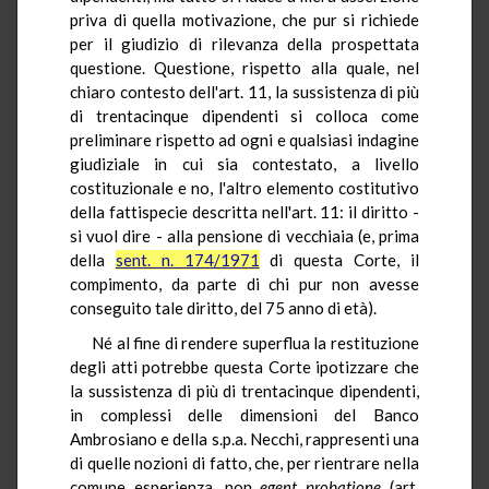
priva di quella motivazione, che pur si richiede
per il giudizio di rilevanza della prospettata
questione. Questione, rispetto alla quale, nel
chiaro contesto dell'art. 11, la sussistenza di più
di trentacinque dipendenti si colloca come
preliminare rispetto ad ogni e qualsiasi indagine
giudiziale in cui sia contestato, a livello
costituzionale e no, l'altro elemento costitutivo
della fattispecie descritta nell'art. 11: il diritto -
si vuol dire - alla pensione di vecchiaia (e, prima
della
sent. n. 174/1971
di questa Corte, il
compimento, da parte di chi pur non avesse
conseguito tale diritto, del 75 anno di età).
Né al fine di rendere superflua la restituzione
degli atti potrebbe questa Corte ipotizzare che
la sussistenza di più di trentacinque dipendenti,
in complessi delle dimensioni del Banco
Ambrosiano e della s.p.a. Necchi, rappresenti una
di quelle nozioni di fatto, che, per rientrare nella
comune esperienza, non
egent
probatione
(art.