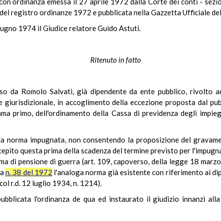
con ordinanza emessa il 27 aprile 1972 dalla Corte dei conti - sezione
 del registro ordinanze 1972 e pubblicata nella Gazzetta Ufficiale de
iugno 1974 il Giudice relatore Guido Astuti.
Ritenuto in fatto
 da Romolo Salvati, già dipendente da ente pubblico, rivolto ad
e giurisdizionale, in accoglimento della eccezione proposta dal pu
omma primo, dell'ordinamento della Cassa di previdenza degli impiegat
e la norma impugnata, non consentendo la proposizione del gravame
cepito questa prima della scadenza del termine previsto per l'impugnat
ma di pensione di guerra (art. 109, capoverso, della legge 18 marzo
za
n. 38 del 1972
l'analoga norma già esistente con riferimento ai dip
ol r.d. 12 luglio 1934, n. 1214).
ubblicata l'ordinanza de qua ed instaurato il giudizio innanzi alla