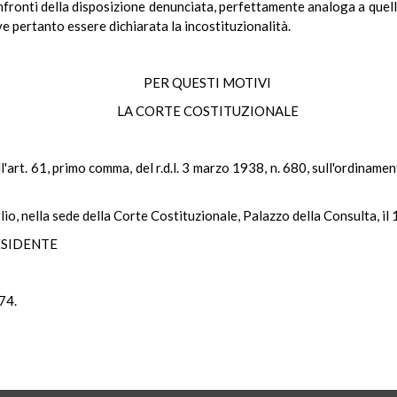
ronti della disposizione denunciata, perfettamente analoga a quella 
eve pertanto essere dichiarata la incostituzionalità.
PER QUESTI MOTIVI
LA CORTE COSTITUZIONALE
ell'art. 61, primo comma, del r.d.l. 3 marzo 1938, n. 680, sull'ordiname
io, nella sede della Corte Costituzionale, Palazzo della Consulta, il 
ESIDENTE
74.