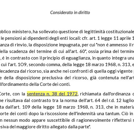
Considerato in diritto
ubblico ministero, ha sollevato questione di legittimità costituzionale 
pensioni ai dipendenti degli enti locali: cfr. art. 1 legge 11 aprile 1
nza di rinvio, la disposizione impugnata, per cui "non é ammesso il r
ella scadenza del termine di cui all'art. 60", ossia prima del ter
, é in contrasto con il principio di eguaglianza, in quanto integra un
er cui l'art. 1O9, secondo comma, della legge 18 marzo 1968, n. 313,
ecadenza dal ricorso, sia anche nei confronti di quella oggi vigente 
le della disposizione preclusiva del ricorso, già contenuta nell'a
ll'ordinamento della Corte dei conti.
Corte, con la
sentenza n. 38 del 1972
, richiamata dall'ordinanza 
he risultava dal contrasto tra la norma dell'art. 64 del r.d. 12 lugli
 dall'art. 109 della legge 18 marzo 1968, n. 313, che in materia
orte dei conti dopo la riscossione dell'indennità una tantum. Ciò in 
"in nessun modo appare suscettibile di ragionevolmente riflettersi s
siva del maggiore diritto allegato dalla parte".