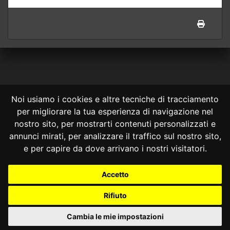
Noi usiamo i cookies e altre tecniche di tracciamento
per migliorare la tua esperienza di navigazione nel
CONSULTA ONLINE DAL 1995 -
NOTE LEGALI
nostro sito, per mostrarti contenuti personalizzati e
annunci mirati, per analizzare il traffico sul nostro sito,
Consulta OnLine non ha prodotto e non è responsabile per i contenuti e
le informazioni legali di siti collegati.
e per capire da dove arrivano i nostri visitatori.
La consultazione di questi o del materiale contenuto nel sito non
costituisce una relazione di consulenza legale.
Accetto
Nessuno deve confidare o agire in base alle informazioni disponibili in
questo sito senza una consulenza legale professionale.
Rifiuto
info@giurcost.org
|
Giurisprudenza Costituzionale
|
Consulta OnLine
|
@giurcost
Cambia le mie impostazioni