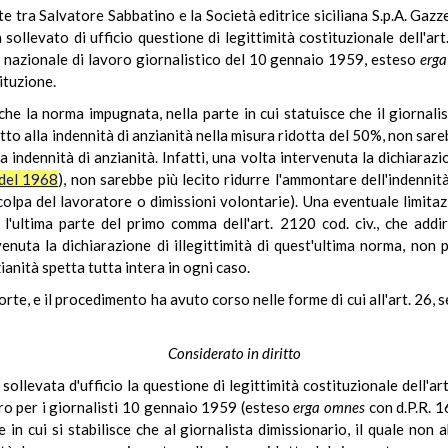
e tra Salvatore Sabbatino e la Società editrice siciliana S.p.A. Gazze
llevato di ufficio questione di legittimità costituzionale dell'ar
tivo nazionale di lavoro giornalistico del 10 gennaio 1959, esteso
erg
ituzione.
che la norma impugnata, nella parte in cui statuisce che il giornali
ritto alla indennità di anzianità nella misura ridotta del 50%, non sar
 indennità di anzianità. Infatti, una volta intervenuta la dichiarazi
 del 1968
), non sarebbe più lecito ridurre l'ammontare dell'indennit
colpa del lavoratore o dimissioni volontarie). Una eventuale limitaz
 l'ultima parte del primo comma dell'art. 2120 cod. civ., che addir
enuta la dichiarazione di illegittimità di quest'ultima norma, non 
zianità spetta tutta intera in ogni caso.
te, e il procedimento ha avuto corso nelle forme di cui all'art. 26
Considerato in diritto
 sollevata d'ufficio la questione di legittimità costituzionale dell'a
oro per i giornalisti 10 gennaio 1959 (esteso
erga omnes
con d.P.R. 1
e in cui si stabilisce che al giornalista dimissionario, il quale non 