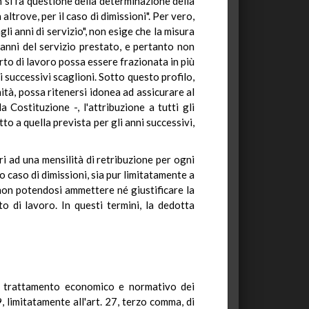
n si fa questione della determinazione della
altrove, per il caso di dimissioni". Per vero,
gli anni di servizio", non esige che la misura
anni del servizio prestato, e pertanto non
orto di lavoro possa essere frazionata in più
 successivi scaglioni. Sotto questo profilo,
nità, possa ritenersi idonea ad assicurare al
 Costituzione -, l'attribuzione a tutti gli
tto a quella prevista per gli anni successivi,
ri ad una mensilità di retribuzione per ogni
o caso di dimissioni, sia pur limitatamente a
 non potendosi ammettere né giustificare la
o di lavoro. In questi termini, la dedotta
sul trattamento economico e normativo dei
, limitatamente all'art. 27, terzo comma, di