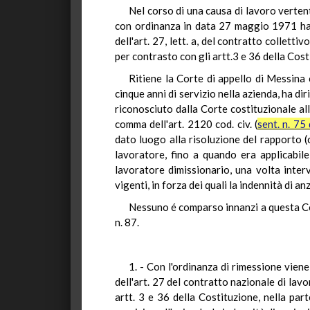
Nel corso di una causa di lavoro vertent
con ordinanza in data 27 maggio 1971 ha so
dell'art. 27, lett. a, del contratto collet
per contrasto con gli artt.3 e 36 della Cost
Ritiene la Corte di appello di Messina 
cinque anni di servizio nella azienda, ha di
riconosciuto dalla Corte costituzionale alla
comma dell'art. 2120 cod. civ. (
sent. n. 75
dato luogo alla risoluzione del rapporto (
lavoratore, fino a quando era applicabile
lavoratore dimissionario, una volta interv
vigenti, in forza dei quali la indennità di an
Nessuno é comparso innanzi a questa Cor
n. 87.
1. - Con l'ordinanza di rimessione viene
dell'art. 27 del contratto nazionale di lav
artt. 3 e 36 della Costituzione, nella part