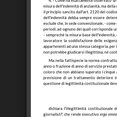
4. - Come ha esattamente osservato la Co
misura dell'indennità di anzianità, ma della 
il principio sancito dall'art. 2120 del codic
dell'indennità debba sempre essere determ
esclude che, in sede convenzionale, - come d
periodi, ad ognuno dei quali corrisponda un
- semprechè la misura-base dell'indennità, o
lavoratore la soddisfazione delle esigenze
appartenenti ad una stessa categoria, per i p
non potrebbe giudicarsi illegittima, né cont
Ma nella fattispecie la norma contrattua
anno o frazione di anno di servizio prestato
coloro che non abbiano superato i cinque a
previsione di un trattamento deteriore in
questione di legittimità costituzionale dev
dichiara l'illegittimità costituzional
giornalisti", che rende esecutivo
erga omne