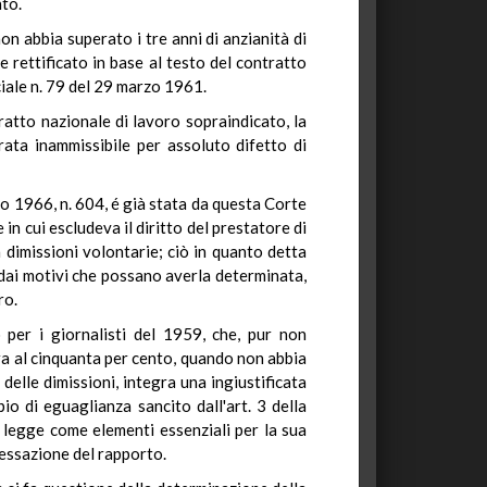
nto.
non abbia superato i tre anni di anzianità di
re rettificato in base al testo del contratto
ciale n. 79 del 29 marzo 1961.
tratto nazionale di lavoro sopraindicato, la
arata inammissibile per assoluto difetto di
lio 1966, n. 604, é già stata da questa Corte
e in cui escludeva il diritto del prestatore di
 dimissioni volontarie; ciò in quanto detta
 dai motivi che possano averla determinata,
ro.
 per i giornalisti del 1959, che, pur non
sura al cinquanta per cento, quando non abbia
delle dimissioni, integra una ingiustificata
pio di eguaglianza sancito dall'art. 3 della
a legge come elementi essenziali per la sua
cessazione del rapporto.