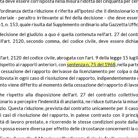
nità deve essere corrisposta nella misura ridotta del cinquanta per ce
ordinanza detta riduzione é riferita all'ipotesi che il dimissionario 
eriale - peraltro irrilevante ai fini della decisione - che deve esse
1, n. 153, quale risulta dal Supplemento ordinario alla Gazzetta Uffi
decisione del giudizio a quo é quella contenuta nell'art. 27 del con
 all'art. 2120, secondo comma, del codice civile, deve essere dichi
'art. 2120 del codice civile, abrogata con l'art. 9 della legge 15 lug
ispetto ai rapporti anteriori, con
sentenza n. 75 del 1968
, nella part
a cessazione del rapporto derivasse da licenziamento per colpa o da
 dovuta in ogni caso di risoluzione del rapporto, indipendentemente
nto viene differito al momento della cessazione del rapporto di lavo
 rispetto alla disposizione dell'art. 27 del contratto collettivo
ionario a percepire l'indennità di anzianità, ne riduce tuttavia la mi
izio. Questa riduzione, prevista dal contratto unicamente per il caso 
i casi di risoluzione del rapporto, in palese contrasto con il princi
ità di lavoro prestato, e ricorrendo le stesse condizioni poste dall
n possa essere diversa per effetto delle circostanze concernenti la 