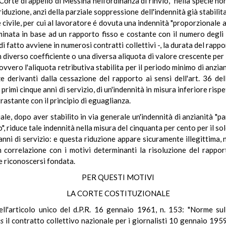
rte di appello di Messina nell'ordinanza di rinvio, "nella specie no
riduzione, anzi della parziale soppressione dell'indennità già stabilita 
e civile, per cui al lavoratore é dovuta una indennità "proporzionale a
inata in base ad un rapporto fisso e costante con il numero degli 
i fatto avviene in numerosi contratti collettivi -, la durata del rapp
 diverso coefficiente o una diversa aliquota di valore crescente per i
vvero l'aliquota retributiva stabilita per il periodo minimo di anzia
 derivanti dalla cessazione del rapporto ai sensi dell'art. 36 della
rimi cinque anni di servizio, di un'indennità in misura inferiore rispe
rastante con il principio di eguaglianza.
le, dopo aver stabilito in via generale un'indennità di anzianità "pa
", riduce tale indennità nella misura del cinquanta per cento per il sol
nni di servizio: e questa riduzione appare sicuramente illegittima,
 correlazione con i motivi determinanti la risoluzione del rapport
e riconoscersi fondata.
PER QUESTI MOTIVI
LA CORTE COSTITUZIONALE
e dell'articolo unico del d.P.R. 16 gennaio 1961, n. 153: "Norme 
s
il contratto collettivo nazionale per i giornalisti 10 gennaio 1959