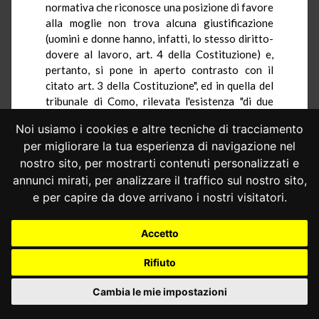
normativa che riconosce una posizione di favore
alla moglie non trova alcuna giustificazione
(uomini e donne hanno, infatti, lo stesso diritto-
dovere al lavoro, art. 4 della Costituzione) e,
pertanto, si pone in aperto contrasto con il
citato art. 3 della Costituzione", ed in quella del
tribunale di Como, rilevata l'esistenza "di due
distinte situazioni giuridiche operate
Noi usiamo i cookies e altre tecniche di tracciamento
dall'ordinamento giuridico", si dice essere
per migliorare la tua esperienza di navigazione nel
estraneo alla competenza del giudice ordinario
nostro sito, per mostrarti contenuti personalizzati e
l'accertamento di quale delle due situazioni sia
lesiva di un precetto costituzionale, dovendo il
annunci mirati, per analizzare il traffico sul nostro sito,
giudice ordinario limitarsi a rilevare la disparità
e per capire da dove arrivano i nostri visitatori.
di trattamento. Ma codeste precisazioni e
considerazioni non possono indurre questa
Accetto
Corte a ritenere che quanto meno da parte dei
giudici ora indicati, la questione sia stata
Rifiuto
sollevata in termini più ampi o differenti da
quelli già precisati ovvero che si sia inteso
Cambia le mie impostazioni
conclusivamente denunciare, in quanto lesiva del