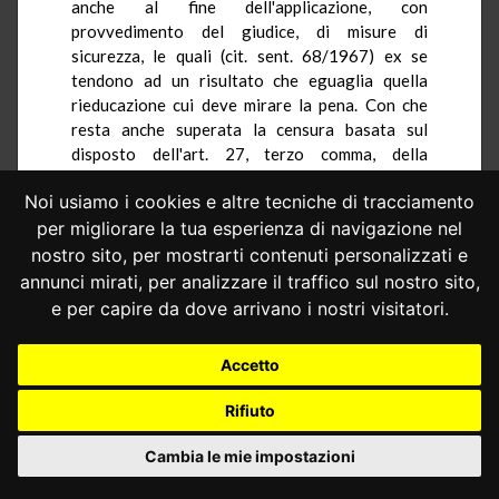
anche al fine dell'applicazione, con
provvedimento del giudice, di misure di
sicurezza, le quali (cit. sent. 68/1967) ex se
tendono ad un risultato che eguaglia quella
rieducazione cui deve mirare la pena. Con che
resta anche superata la censura basata sul
disposto dell'art. 27, terzo comma, della
Costituzione.
Noi usiamo i cookies e altre tecniche di tracciamento
Deve altresì escludersi che l'art. 102 violi il
per migliorare la tua esperienza di navigazione nel
principio di eguaglianza.
nostro sito, per mostrarti contenuti personalizzati e
Non può, infatti, ritenersi derivi, ai sensi di
annunci mirati, per analizzare il traffico sul nostro sito,
detto articolo, disparità di trattamento nei
e per capire da dove arrivano i nostri visitatori.
confronti di soggetti che, per i precedenti penali,
in relazione al tempo, nonché alla gravità ed
Accetto
indole dei delitti commessi, siano passibili di
qualificazione penale soggettiva ipso iure (e non
Rifiuto
a seguito di valutazioni rimesse, caso per caso,
al giudice), rispetto ad ipotesi che per la loro
Cambia le mie impostazioni
minore rilevanza, desumibile dai criteri indicati
dall'art. 103 c.p., il legislatore ha ravvisato non