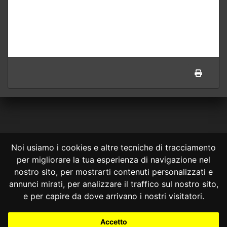
Noi usiamo i cookies e altre tecniche di tracciamento
per migliorare la tua esperienza di navigazione nel
CONSULTA ONLINE DAL 1995 -
NOTE LEGALI
nostro sito, per mostrarti contenuti personalizzati e
annunci mirati, per analizzare il traffico sul nostro sito,
Consulta OnLine non ha prodotto e non è responsabile per i contenuti e
le informazioni legali di siti collegati.
e per capire da dove arrivano i nostri visitatori.
La consultazione di questi o del materiale contenuto nel sito non
costituisce una relazione di consulenza legale.
Accetto
Nessuno deve confidare o agire in base alle informazioni disponibili in