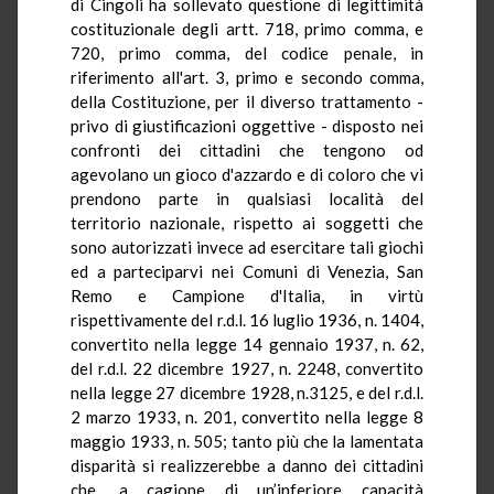
di Cingoli ha sollevato questione di legittimità
costituzionale degli artt. 718, primo comma, e
720, primo comma, del codice penale, in
riferimento all'art. 3, primo e secondo comma,
della Costituzione, per il diverso trattamento -
privo di giustificazioni oggettive - disposto nei
confronti dei cittadini che tengono od
agevolano un gioco d'azzardo e di coloro che vi
prendono parte in qualsiasi località del
territorio nazionale, rispetto ai soggetti che
sono autorizzati invece ad esercitare tali giochi
ed a parteciparvi nei Comuni di Venezia, San
Remo e Campione d'Italia, in virtù
rispettivamente del r.d.l. 16 luglio 1936, n. 1404,
convertito nella legge 14 gennaio 1937, n. 62,
del r.d.l. 22 dicembre 1927, n. 2248, convertito
nella legge 27 dicembre 1928, n.3125, e del r.d.l.
2 marzo 1933, n. 201, convertito nella legge 8
maggio 1933, n. 505; tanto più che la lamentata
disparità si realizzerebbe a danno dei cittadini
che, a cagione di un’inferiore capacità