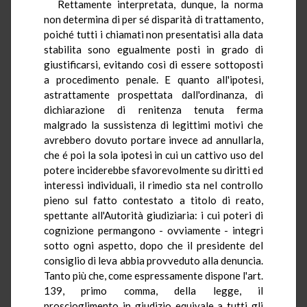
Rettamente interpretata, dunque, la norma
non determina di per sé disparità di trattamento,
poiché tutti i chiamati non presentatisi alla data
stabilita sono egualmente posti in grado di
giustificarsi, evitando così di essere sottoposti
a procedimento penale. E quanto all'ipotesi,
astrattamente prospettata dall'ordinanza, di
dichiarazione di renitenza tenuta ferma
malgrado la sussistenza di legittimi motivi che
avrebbero dovuto portare invece ad annullarla,
che é poi la sola ipotesi in cui un cattivo uso del
potere inciderebbe sfavorevolmente su diritti ed
interessi individuali, il rimedio sta nel controllo
pieno sul fatto contestato a titolo di reato,
spettante all'Autorità giudiziaria: i cui poteri di
cognizione permangono - ovviamente - integri
sotto ogni aspetto, dopo che il presidente del
consiglio di leva abbia provveduto alla denuncia.
Tanto più che, come espressamente dispone l'art.
139, primo comma, della legge, il
proscioglimento in giudizio equivale a tutti gli