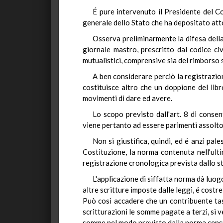
É pure intervenuto il Presidente del Con
generale dello Stato che ha depositato att
Osserva preliminarmente la difesa della
giornale mastro, prescritto dal codice ci
mutualistici, comprensive sia del rimborso s
A ben considerare perciò la registrazio
costituisce altro che un doppione del lib
movimenti di dare ed avere.
Lo scopo previsto dall'art. 8 di conse
viene pertanto ad essere parimenti assolto 
Non si giustifica, quindi, ed é anzi pal
Costituzione, la norma contenuta nell'ulti
registrazione cronologica prevista dallo st
L'applicazione di siffatta norma dà luog
altre scritture imposte dalle leggi, é costre
Può così accadere che un contribuente tas
scritturazioni le somme pagate a terzi, si
somme nel modo previsto dalla norma cens