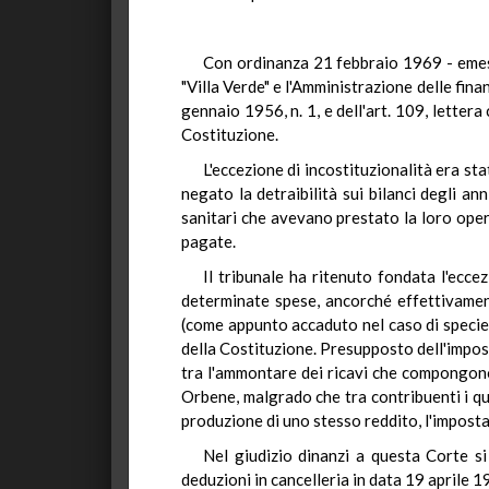
Con ordinanza 21 febbraio 1969 - emessa 
"Villa Verde" e l'Amministrazione delle finan
gennaio 1956, n. 1, e dell'art. 109, lettera
Costituzione.
L'eccezione di incostituzionalità era sta
negato la detraibilità sui bilanci degli a
sanitari che avevano prestato la loro opera
pagate.
Il tribunale ha ritenuto fondata l'ecce
determinate spese, ancorché effettivamente
(come appunto accaduto nel caso di specie),
della Costituzione. Presupposto dell'imposta
tra l'ammontare dei ricavi che compongono 
Orbene, malgrado che tra contribuenti i qua
produzione di uno stesso reddito, l'imposta
Nel giudizio dinanzi a questa Corte si
deduzioni in cancelleria in data 19 aprile 1