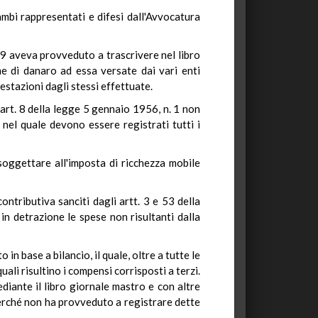
rambi rappresentati e difesi dall'Avvocatura
59 aveva provveduto a trascrivere nel libro
me di danaro ad essa versate dai vari enti
restazioni dagli stessi effettuate.
art. 8 della legge 5 gennaio 1956, n. 1 non
nel quale devono essere registrati tutti i
soggettare all'imposta di ricchezza mobile
ontributiva sanciti dagli artt. 3 e 53 della
in detrazione le spese non risultanti dalla
 base a bilancio, il quale, oltre a tutte le
uali risultino i compensi corrisposti a terzi.
iante il libro giornale mastro e con altre
perché non ha provveduto a registrare dette