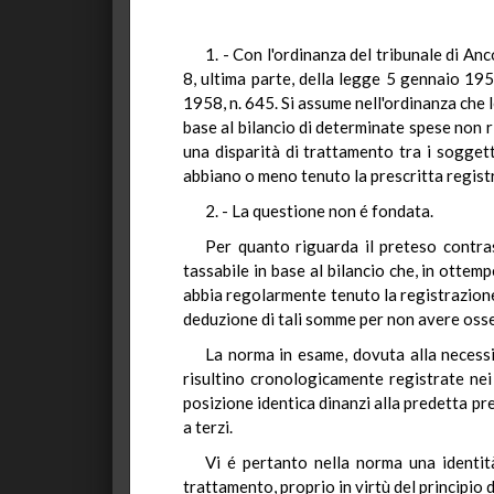
1. - Con l'ordinanza del tribunale di Anc
8, ultima parte, della legge 5 gennaio 1956
1958, n. 645. Si assume nell'ordinanza che le
base al bilancio di determinate spese non r
una disparità di trattamento tra i soggett
abbiano o meno tenuto la prescritta registr
2. - La questione non é fondata.
Per quanto riguarda il preteso contras
tassabile in base al bilancio che, in otte
abbia regolarmente tenuto la registrazione 
deduzione di tali somme per non avere oss
La norma in esame, dovuta alla necessit
risultino cronologicamente registrate nei m
posizione identica dinanzi alla predetta pr
a terzi.
Vi é pertanto nella norma una identità
trattamento, proprio in virtù del principio