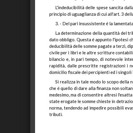
L'indeducibilità delle spese sancita d
principio di uguaglianza di cui all'art. 3 del
3. - Del pari insussistente é la lamentat
La determinazione della quantità del tr
dato obbligo. Questa é appunto l'ipotesi ch
deducibilità delle somme pagate a terzi, di
civile per i libri e le altre scritture conta
bilancio e, in pari tempo, di notevole int
rapidità, dalle prescritte registrazioni i 
domicilio fiscale dei percipienti ed i singoli
Si realizza in tale modo lo scopo della 
che é quello di dare alla finanza non solt
medesimo, ma di consentire altresì l'esatta
state erogate le somme chieste in detrazio
norma, tendendo ad impedire possibili evasi
tributi.