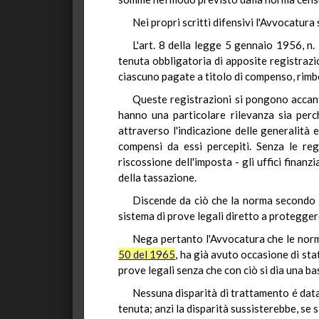
Nei propri scritti difensivi l'Avvocatur
L'art. 8 della legge 5 gennaio 1956, n. 1
tenuta obbligatoria di apposite registrazio
ciascuno pagate a titolo di compenso, rimb
Queste registrazioni si pongono accanto
hanno una particolare rilevanza sia perch
attraverso l'indicazione delle generalità 
compensi da essi percepiti. Senza le reg
riscossione dell'imposta - gli uffici finanzi
della tassazione.
Discende da ciò che la norma secondo la
sistema di prove legali diretto a protegger
Nega pertanto l'Avvocatura che le norme
50 del 1965
, ha già avuto occasione di sta
prove legali senza che con ciò si dia una bas
Nessuna disparità di trattamento é data 
tenuta; anzi la disparità sussisterebbe, se 