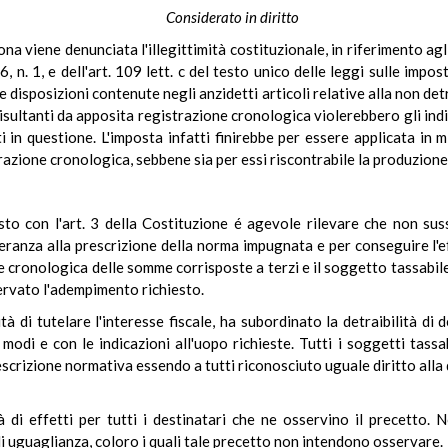
Considerato in diritto
ona viene denunciata l'illegittimità costituzionale, in riferimento agli
, n. 1, e dell'art. 109 lett. c del testo unico delle leggi sulle imp
 disposizioni contenute negli anzidetti articoli relative alla non detr
isultanti da apposita registrazione cronologica violerebbero gli ind
i in questione. L'imposta infatti finirebbe per essere applicata in 
azione cronologica, sebbene sia per essi riscontrabile la produzione
to con l'art. 3 della Costituzione é agevole rilevare che non sussi
mperanza alla prescrizione della norma impugnata e per conseguire l'e
cronologica delle somme corrisposte a terzi e il soggetto tassabile 
ervato l'adempimento richiesto.
à di tutelare l'interesse fiscale, ha subordinato la detraibilità di
odi e con le indicazioni all'uopo richieste. Tutti i soggetti tassab
escrizione normativa essendo a tutti riconosciuto uguale diritto alla
 di effetti per tutti i destinatari che ne osservino il precetto.
 di uguaglianza, coloro i quali tale precetto non intendono osservare.