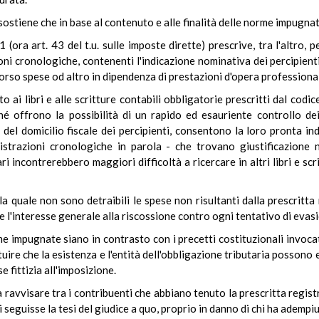
a sostiene che in base al contenuto e alle finalità delle norme impugna
 (ora art. 43 del t.u. sulle imposte dirette) prescrive, tra l'altro, pe
ni cronologiche, contenenti l'indicazione nominativa dei percipienti
orso spese od altro in dipendenza di prestazioni d'opera professional
 ai libri e alle scritture contabili obbligatorie prescritti dal codi
é offrono la possibilità di un rapido ed esauriente controllo dei
e del domicilio fiscale dei percipienti, consentono la loro pronta 
istrazioni cronologiche in parola - che trovano giustificazione n
ari incontrerebbero maggiori difficoltà a ricercare in altri libri e scri
 quale non sono detraibili le spese non risultanti dalla prescritta
e l'interesse generale alla riscossione contro ogni tentativo di evas
 impugnate siano in contrasto con i precetti costituzionali invocat
tuire che la esistenza e l'entità dell'obbligazione tributaria possono
e fittizia all'imposizione.
ravvisare tra i contribuenti che abbiano tenuto la prescritta regist
si seguisse la tesi del giudice a quo, proprio in danno di chi ha ademp