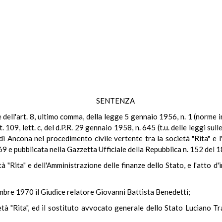
SENTENZA
le dell'art. 8, ultimo comma, della legge 5 gennaio 1956, n. 1 (norme
rt. 109, lett. c, del d.P.R. 29 gennaio 1958, n. 645 (t.u. delle leggi s
i Ancona nel procedimento civile vertente tra la società "Rita" e l
969 e pubblicata nella Gazzetta Ufficiale della Repubblica n. 152 del
età "Rita" e dell'Amministrazione delle finanze dello Stato, e l'atto 
embre 1970 il Giudice relatore Giovanni Battista Benedetti;
ietà "Rita", ed il sostituto avvocato generale dello Stato Luciano T
.