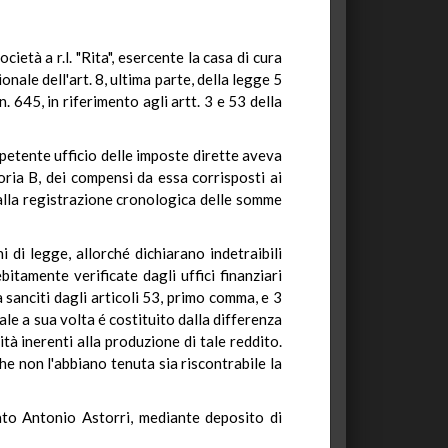
età a r.l. "Rita", esercente la casa di cura
onale dell'art. 8, ultima parte, della legge 5
. 645, in riferimento agli artt. 3 e 53 della
ompetente ufficio delle imposte dirette aveva
oria B, dei compensi da essa corrisposti ai
 dalla registrazione cronologica delle somme
 di legge, allorché dichiarano indetraibili
itamente verificate dagli uffici finanziari
 sanciti dagli articoli 53, primo comma, e 3
ale a sua volta é costituito dalla differenza
à inerenti alla produzione di tale reddito.
he non l'abbiano tenuta sia riscontrabile la
cato Antonio Astorri, mediante deposito di