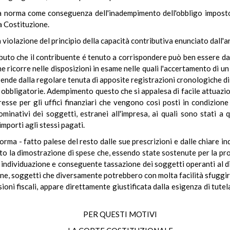
alla norma come conseguenza dell'inadempimento dell'obbligo imposto
la Costituzione.
a violazione del principio della capacità contributiva enunciato dall'a
ibuto che il contribuente é tenuto a corrispondere può ben essere da
e ricorre nelle disposizioni in esame nelle quali l'accertamento di u
pende dalla regolare tenuta di apposite registrazioni cronologiche di 
bili obbligatorie. Adempimento questo che si appalesa di facile attuazio
eresse per gli uffici finanziari che vengono così posti in condizion
nominativi dei soggetti, estranei all'impresa, ai quali sono stati a q
 importi agli stessi pagati.
norma - fatto palese del resto dalle sue prescrizioni e dalle chiare i
anto la dimostrazione di spese che, essendo state sostenute per la pr
 individuazione e conseguente tassazione dei soggetti operanti al di
ne, soggetti che diversamente potrebbero con molta facilità sfuggire
oni fiscali, appare direttamente giustificata dalla esigenza di tutela
PER QUESTI MOTIVI