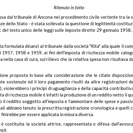
Ritenuto in fatto
dal tribunale di Ancona nel procedimento civile vertente tra la soci
ze dello Stato - é stata sollevata la questione di legittimità costituzi
 c del testo unico delle leggi sulle imposte dirette 29 gennaio 1958, n
ta formulata dinanzi al tribunale dalla società "Rita" alla quale il c
nni 1957, 1958 e 1959, ai fini dell'imposta di ricchezza mobile categ
 nella casa di cura, sul rilievo che la relativa spesa non risultava
zione proposta in base alla considerazione che le citate disposizioni
 sostenute ed il loro pagamento risulti da altre registrazioni deb
 violerebbero i principi di uguaglianza e della capacità contributiva
 di ricchezza mobile é infatti la produzione di un reddito netto il qu
il reddito soggetto all'imposta e l'ammontare delle spese e passivit
li abbiano tenuto la prescritta registrazione cronologica e quelli c
 finirebbe per essere applicata in misura diversa.
 é costituita la società attrice, rappresentata e difesa dall'avvo
969.