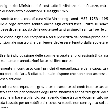
siglio dei Ministri e si é costituito il Ministro delle finanze, ent
o di intervento e deduzioni l'8 maggio 1969.
 società che la casa di cura Villa Verde negli anni 1957, 1958 e 19
vile e regolarmente tenuto anche agli effetti fiscali, tutte le som
pese di degenza, sia delle quote spettanti ai singoli sanitari per le p
ne cronologica dei compensi a terzi prescritta dal comma primo dell'
ro giornale mastro che per legge dev'essere tenuto dalla società e 
ntire la individuazione delle somme erogate ai professionisti da as
mediante le annotazioni fatte sul libro mastro.
esemente in contrasto con i principi di eguaglianza e della capacità c
ma parte dell'art. 8 citato, la quale dispone che non sono ammesse 
esso articolo.
o ad una sperequazione gravante unicamente sul contribuente tassato in
tto a tenere per comodità degli uffici finanziari appositi registri dai q
sabile in base a bilancio, pur avendo dimostrato e documentato med
 veda tassato per un reddito di ricchezza mobile non conseguito sol 
urata.