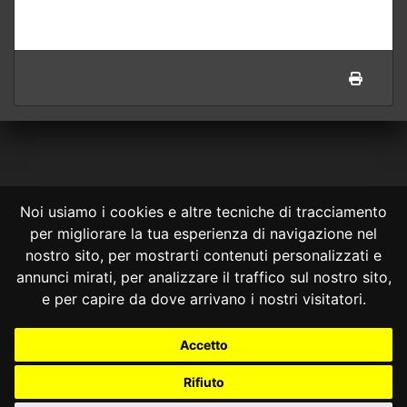
Noi usiamo i cookies e altre tecniche di tracciamento
per migliorare la tua esperienza di navigazione nel
CONSULTA ONLINE DAL 1995 -
NOTE LEGALI
nostro sito, per mostrarti contenuti personalizzati e
annunci mirati, per analizzare il traffico sul nostro sito,
Consulta OnLine non ha prodotto e non è responsabile per i contenuti e
le informazioni legali di siti collegati.
e per capire da dove arrivano i nostri visitatori.
La consultazione di questi o del materiale contenuto nel sito non
costituisce una relazione di consulenza legale.
Accetto
Nessuno deve confidare o agire in base alle informazioni disponibili in
questo sito senza una consulenza legale professionale.
Rifiuto
info@giurcost.org
|
Giurisprudenza Costituzionale
|