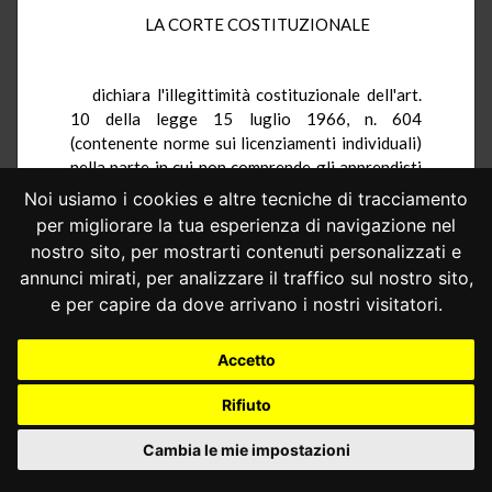
LA CORTE COSTITUZIONALE
dichiara l'illegittimità costituzionale dell'art.
10 della legge 15 luglio 1966, n. 604
(contenente norme sui licenziamenti individuali)
nella parte in cui non comprende gli apprendisti
tra i beneficiari della indennità dovuta ai sensi
Noi usiamo i cookies e altre tecniche di tracciamento
dell'art. 9 della stessa legge.
per migliorare la tua esperienza di navigazione nel
nostro sito, per mostrarti contenuti personalizzati e
annunci mirati, per analizzare il traffico sul nostro sito,
Così deciso in Roma, nella sede della Corte
e per capire da dove arrivano i nostri visitatori.
costituzionale, Palazzo della Consulta, il 29
gennaio 1970.
Accetto
Giuseppe BRANCA - Michele FRAGALI -
Costantino MORTATI - Giuseppe CHIARELLI
Rifiuto
- Giuseppe VERZÌ - Giovanni BATTISTA
BENEDETTI - Francesco PAOLO BONIFACIO
Cambia le mie impostazioni
- Luigi OGGIONI - Angelo DE MARCO -
Ercole ROCCHETTI - Enzo CAPALOZZA -