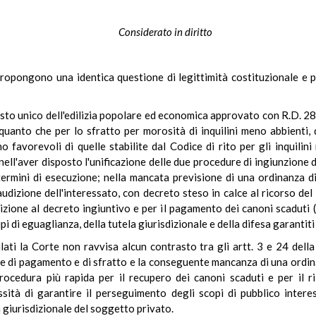
Considerato in diritto
propongono una identica questione di legittimità costituzionale e pe
testo unico dell'edilizia popolare ed economica approvato con R.D. 2
 quanto che per lo sfratto per morosità di inquilini meno abbienti,
o favorevoli di quelle stabilite dal Codice di rito per gli inquilin
 nell'aver disposto l'unificazione delle due procedure di ingiunzion
termini di esecuzione; nella mancata previsione di una ordinanza di
udizione dell'interessato, con decreto steso in calce al ricorso del P
izione al decreto ingiuntivo e per il pagamento dei canoni scaduti 
pi di eguaglianza, della tutela giurisdizionale e della difesa garantiti
ulati la Corte non ravvisa alcun contrasto tra gli artt. 3 e 24 della
ne di pagamento e di sfratto e la conseguente mancanza di una ordinanz
ocedura più rapida per il recupero dei canoni scaduti e per il ril
ssità di garantire il perseguimento degli scopi di pubblico inter
a giurisdizionale del soggetto privato.