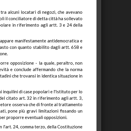
tra alcuni locatari di negozi, che avevano
i il conciliatore di detta città ha sollevato
olare in riferimento agli artt. 3 e 24 della
ta appare manifestamente antidemocratica e
trasto con quanto stabilito dagli artt. 658 e
ione.
porre opposizione - la quale, peraltro, non
brevità e conclude affermando che la norma
tadini che trovansi in identica situazione in
nquilini di case popolari e l'Istituto per lo
el citato art. 32 in riferimento agli artt. 3,
pretore osserva che di fronte al trattamento
ati, pone più gravi limitazioni fissando un
) per proporre eventuali opposizioni.
n l'art. 24, comma terzo, della Costituzione