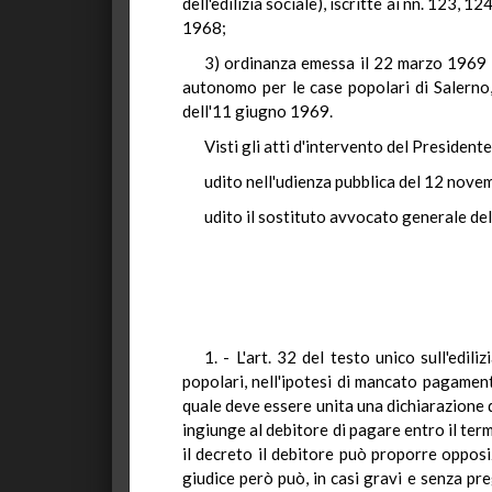
dell'edilizia sociale), iscritte ai nn. 123,
1968;
3) ordinanza emessa il 22 marzo 1969 da
autonomo per le case popolari di Salerno,
dell'11 giugno 1969.
Visti gli atti d'intervento del Presidente 
udito nell'udienza pubblica del 12 nove
udito il sostituto avvocato generale dell
1. - L'art. 32 del testo unico sull'edi
popolari, nell'ipotesi di mancato pagament
quale deve essere unita una dichiarazione de
ingiunge al debitore di pagare entro il term
il decreto il debitore può proporre opposi
giudice però può, in casi gravi e senza pr