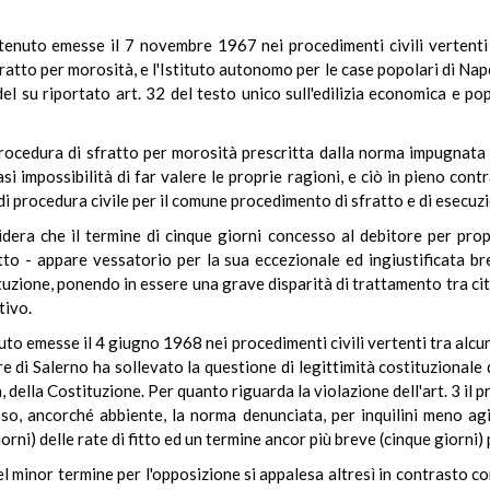
ntenuto emesse il 7 novembre 1967 nei procedimenti civili vertenti 
atto per morosità, e l'Istituto autonomo per le case popolari di Napol
del su riportato art. 32 del testo unico sull'edilizia economica e pop
 procedura di sfratto per morosità prescritta dalla norma impugna
si impossibilità di far valere le proprie ragioni, e ciò in pieno con
i procedura civile per il comune procedimento di sfratto e di esecuz
idera che il termine di cinque giorni concesso al debitore per pro
tto - appare vessatorio per la sua eccezionale ed ingiustificata 
tuzione, ponendo in essere una grave disparità di trattamento tra cit
tivo.
to emesse il 4 giugno 1968 nei procedimenti civili vertenti tra alcuni i
re di Salerno ha sollevato la questione di legittimità costituzionale d
ella Costituzione. Per quanto riguarda la violazione dell'art. 3 il 
oso, ancorché abbiente, la norma denunciata, per inquilini meno agi
orni) delle rate di fitto ed un termine ancor più breve (cinque giorni
l minor termine per l'opposizione si appalesa altresì in contrasto co