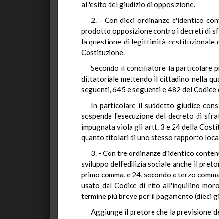
all'esito del giudizio di opposizione.
2. - Con dieci ordinanze d'identico co
prodotto opposizione contro i decreti di sfr
la questione di legittimità costituzionale 
Costituzione.
Secondo il conciliatore la particolare
dittatoriale mettendo il cittadino nella qua
seguenti, 645 e seguenti e 482 del Codice d
In particolare il suddetto giudice cons
sospende l'esecuzione del decreto di sfra
impugnata viola gli artt. 3 e 24 della Costi
quanto titolari di uno stesso rapporto loca
3. - Con tre ordinanze d'identico contenu
sviluppo dell'edilizia sociale anche il preto
primo comma, e 24, secondo e terzo comma, d
usato dal Codice di rito all'inquilino mor
termine più breve per il pagamento (dieci gi
Aggiunge il pretore che la previsione de