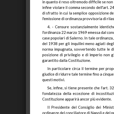
in quanto é reso oltremodo difficile se non 
infine violare il comma secondo dell'art. 2
di sfratto in cui la semplice opposizione de
l'emissione di ordinanza provvisoria di rilas
4. - Censure sostanzialmente identic
l'ordinanza 22 marzo 1969 emessa dal conci
case popolari di Salerno. In tale ordinanza,
del 1938 per gli inquilini meno agiati degli
norma impugnata, sovvertendo tutte le disp
posizione di privilegio e di imperio non g
garantito dalla Costituzione.
In particolare circa il termine per pr
giudice di ridurre tale termine fino a cinq
questi motivi.
Se, infine, si tiene presente che l'art.
fondatezza della eccezione di incostituz
Costituzione apparirà ancor più evidente.
Il Presidente del Consiglio dei Minist
ordinanze del conciliatore di Napoli e del 