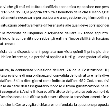
ensivi che gli enti ed istituti di edilizia economica e popolare non p
. 1165 del 1938, la propria attività a beneficio delle classi meno agia
ettamente necessarie per assicurare una gestione degli immobili in 
 a situazioni obiettivamente differenziate alle quali deve corrisponde
la morosità dell'inquilino disciplinato dall'art. 32 tende appunt
 lucro la cui perdita porrebbe gli enti nell'impossibilità di funzion
ati creati.
sta dalla disposizione impugnata non viola quindi il principio di 
ubblico interesse, sia perché si applica a tutti gli assegnatari di allo
ura, la denunciata violazione dell'art. 24 della Costituzione. Il 
ta previsione di una ordinanza di convalida dello sfratto e nella di
dall'art. 641 o dieci giorni come indicato dall'art. 482 Cod. proc. ci
ifesa da parie dell'assegnatario moroso e trova giustificazione nell
gli assegnatari. Anche il ricorso all'istituto del gratuito patrocinio é 
l'ammissione a tale difesa può essere disposta provvisoriamente in v
do che la Corte voglia dichiarare non fondata la questione proposta