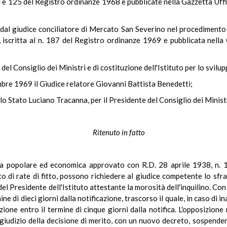
 124 e 125 del Registro ordinanze 1968 e pubblicate nella Gazzetta Uf
l giudice conciliatore di Mercato San Severino nel procedimento ci
 iscritta al n. 187 del Registro ordinanze 1969 e pubblicata nella 
del Consiglio dei Ministri e di costituzione dell'Istituto per lo sviluppo 
mbre 1969 il Giudice relatore Giovanni Battista Benedetti;
o Stato Luciano Tracanna, per il Presidente del Consiglio dei Ministri 
Ritenuto in fatto
lizia popolare ed economica approvato con R.D. 28 aprile 1938, n. 11
o di rate di fitto, possono richiedere al giudice competente lo sfra
l Presidente dell'Istituto attestante la morosità dell'inquilino. Con 
ine di dieci giorni dalla notificazione, trascorso il quale, in caso di 
zione entro il termine di cinque giorni dalla notifica. L'opposizione
egiudizio della decisione di merito, con un nuovo decreto, sospende