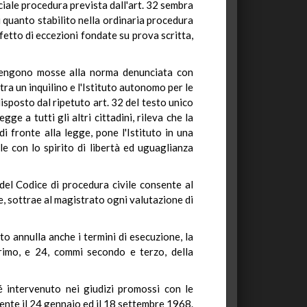
eciale procedura prevista dall'art. 32 sembra
i quanto stabilito nella ordinaria procedura
ifetto di eccezioni fondate su prova scritta,
 vengono mosse alla norma denunciata con
a un inquilino e l'Istituto autonomo per le
disposto dal ripetuto art. 32 del testo unico
ge a tutti gli altri cittadini, rileva che la
i fronte alla legge, pone l'Istituto in una
le con lo spirito di libertà ed uguaglianza
del Codice di procedura civile consente al
e, sottrae al magistrato ogni valutazione di
tto annulla anche i termini di esecuzione, la
primo, e 24, commi secondo e terzo, della
é intervenuto nei giudizi promossi con le
mente il 24 gennaio ed il 18 settembre 1968.