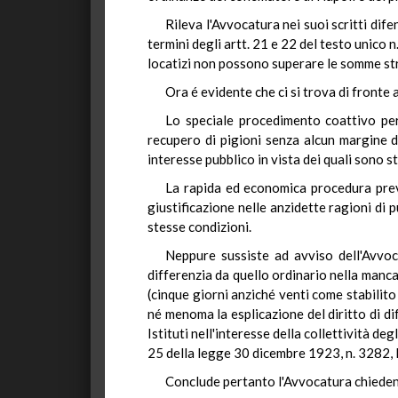
Rileva l'Avvocatura nei suoi scritti dif
termini degli artt. 21 e 22 del testo unico n
locatizi non possono superare le somme str
Ora é evidente che ci si trova di fronte
Lo speciale procedimento coattivo per 
recupero di pigioni senza alcun margine di
interesse pubblico in vista dei quali sono st
La rapida ed economica procedura previ
giustificazione nelle anzidette ragioni di p
stesse condizioni.
Neppure sussiste ad avviso dell'Avvocat
differenzia da quello ordinario nella manca
(cinque giorni anziché venti come stabilito 
né menoma la esplicazione del diritto di d
Istituti nell'interesse della collettività de
25 della legge 30 dicembre 1923, n. 3282, 
Conclude pertanto l'Avvocatura chieden