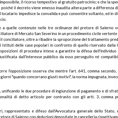
impossibile, il ricorso tempestivo al gratuito patrocinio; e che la sp
4 poiché il decreto viene emesso inaudita altera parte a differenza d
l locatario impedisce la convalida e può consentire soltanto, ed in d
cio.
he a quelle contenute nelle tre ordinanze del pretore di Salerno
liatore di Mercato San Severino in un procedimento civile vertente tr
 il conciliatore, oltre a ribadire la sproporzione del trattamento pre
 Istituti delle case popolari in confronto di quello riservato dalla leg
osizioni di procedura intese a garantire la difesa dell'individuo d
iustificata dall'interesse pubblico da esso perseguito né compatibi
oporre l'opposizione osserva che mentre l'art. 641, comma secondo, 
ue giorni "quando concorrano giusti motivi", la norma impugnata, invec
 32, unificando le due procedure di ingiunzione di pagamento e di sfra
ionalità di detto articolo per contrasto con gli artt. 3, comma 
ri, rappresentato e difeso dall'Avvocatura generale dello Stato, 
pretore di Salerno con deduzioni depositate in cancelleria rispettiva