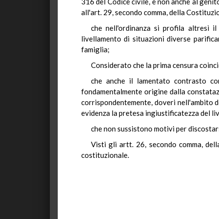
316 del Codice civile, e non anche al genito
all'art. 29, secondo comma, della Costituzi
che nell'ordinanza si profila altresì 
livellamento di situazioni diverse parifica
famiglia;
Considerato che la prima censura coinci
che anche il lamentato contrasto con
fondamentalmente origine dalla constatazio
corrispondentemente, doveri nell'ambito de
evidenza la pretesa ingiustificatezza del l
che non sussistono motivi per discostars
Visti gli artt. 26, secondo comma, del
costituzionale.