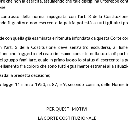
re che non la esercita, assumendo che tale disciplina urterebbe contro
one;
il contrasto della norma impugnata con l'art. 3 della Costituzion
ndo il genitore non esercente la patria potestà a tutti gli altri po
de con quella già esaminata e ritenuta infondata da questa Corte co
 l'art. 3 della Costituzione deve senz'altro escludersi, al lume
ne che l'oggetto del reato in esame consiste nella tutela di partic
l gruppo familiare, quale in primo luogo lo status di esercente la p
ivellamento fra coloro che sono tutti egualmente estranei alla situazi
i dalla predetta decisione;
la legge 11 marzo 1953, n. 87, e 9, secondo comma, delle Norme in
PER QUESTI MOTIVI
LA CORTE COSTITUZIONALE