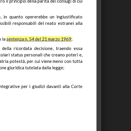
 il principio della parità dei coniugi di cui
e, in quanto opererebbe un ingiustificato
ssibili responsabili del reato estranei alla
n la
sentenza n. 54 del 21 marzo 1969
;
 della ricordata decisione, traendo essa
olari status personali che creano poteri e,
atria potestà, per cui viene meno con tutta
one giuridica tutelata dalla legge;
tegrative per i giudizi davanti alla Corte