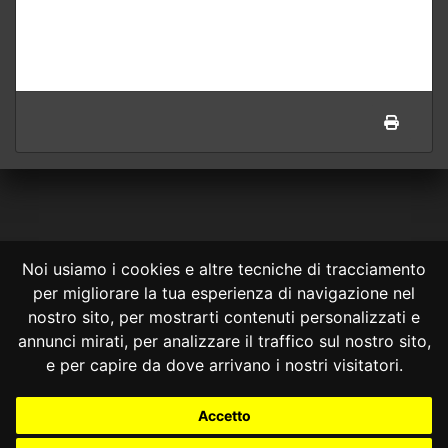
Noi usiamo i cookies e altre tecniche di tracciamento
per migliorare la tua esperienza di navigazione nel
CONSULTA ONLINE DAL 1995 -
NOTE LEGALI
nostro sito, per mostrarti contenuti personalizzati e
annunci mirati, per analizzare il traffico sul nostro sito,
Consulta OnLine non ha prodotto e non è responsabile per i contenuti e
le informazioni legali di siti collegati.
e per capire da dove arrivano i nostri visitatori.
La consultazione di questi o del materiale contenuto nel sito non
costituisce una relazione di consulenza legale.
Accetto
Nessuno deve confidare o agire in base alle informazioni disponibili in
questo sito senza una consulenza legale professionale.