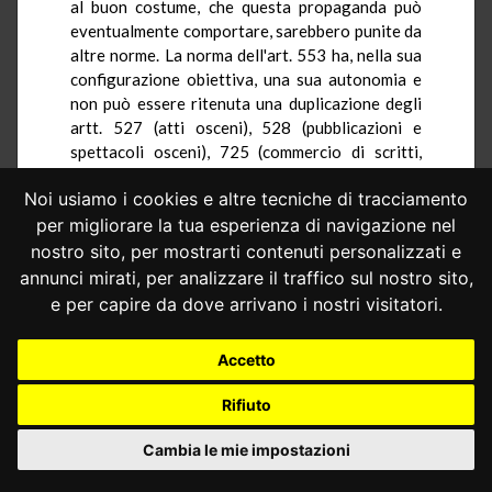
al buon costume, che questa propaganda può
eventualmente comportare, sarebbero punite da
altre norme. La norma dell'art. 553 ha, nella sua
configurazione obiettiva, una sua autonomia e
non può essere ritenuta una duplicazione degli
artt. 527 (atti osceni), 528 (pubblicazioni e
spettacoli osceni), 725 (commercio di scritti,
disegni e altri oggetti contrari alla pubblica
Noi usiamo i cookies e altre tecniche di tracciamento
decenza) e 726 (atti contrari alla pubblica
decenza, turpiloquio) del Codice penale, come si
per migliorare la tua esperienza di navigazione nel
può ricavare facilmente dal confronto di queste
nostro sito, per mostrarti contenuti personalizzati e
disposizioni tra loro.
annunci mirati, per analizzare il traffico sul nostro sito,
e per capire da dove arrivano i nostri visitatori.
Né l'incitamento e la propaganda di pratiche
dirette a provocare e favorire l'aborto, che pur
rientrano nella previsione dell'art. 553, possono
Accetto
ritenersi coperti dalla norma dell'art. 414 del
Codice penale, che punisce l'istigazione a
Rifiuto
delinquere, perché l'incitamento e più ancora la
Cambia le mie impostazioni
propaganda non sono riconducibili
all'istigazione, rappresentando, quelle, ipotesi di