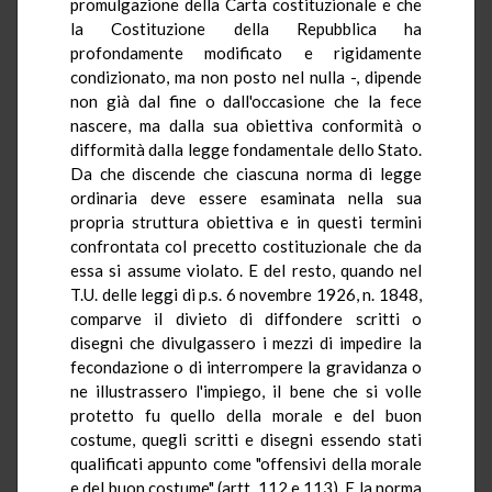
promulgazione della Carta costituzionale e che
la Costituzione della Repubblica ha
profondamente modificato e rigidamente
condizionato, ma non posto nel nulla -, dipende
non già dal fine o dall'occasione che la fece
nascere, ma dalla sua obiettiva conformità o
difformità dalla legge fondamentale dello Stato.
Da che discende che ciascuna norma di legge
ordinaria deve essere esaminata nella sua
propria struttura obiettiva e in questi termini
confrontata col precetto costituzionale che da
essa si assume violato. E del resto, quando nel
T.U. delle leggi di p.s. 6 novembre 1926, n. 1848,
comparve il divieto di diffondere scritti o
disegni che divulgassero i mezzi di impedire la
fecondazione o di interrompere la gravidanza o
ne illustrassero l'impiego, il bene che si volle
protetto fu quello della morale e del buon
costume, quegli scritti e disegni essendo stati
qualificati appunto come "offensivi della morale
e del buon costume" (artt. 112 e 113). E la norma