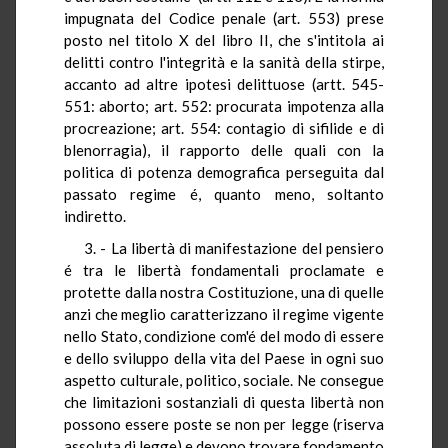
impugnata del Codice penale (art. 553) prese
posto nel titolo X del libro II, che s'intitola ai
delitti contro l'integrità e la sanità della stirpe,
accanto ad altre ipotesi delittuose (artt. 545-
551: aborto; art. 552: procurata impotenza alla
procreazione; art. 554: contagio di sifilide e di
blenorragia), il rapporto delle quali con la
politica di potenza demografica perseguita dal
passato regime é, quanto meno, soltanto
indiretto.
3. - La libertà di manifestazione del pensiero
é tra le libertà fondamentali proclamate e
protette dalla nostra Costituzione, una di quelle
anzi che meglio caratterizzano il regime vigente
nello Stato, condizione com'é del modo di essere
e dello sviluppo della vita del Paese in ogni suo
aspetto culturale, politico, sociale. Ne consegue
che limitazioni sostanziali di questa libertà non
possono essere poste se non per legge (riserva
assoluta di legge) e devono trovare fondamento