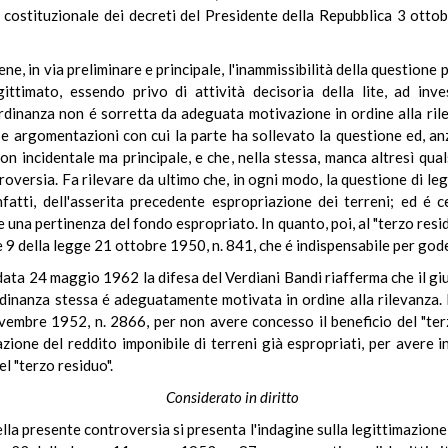
ità costituzionale dei decreti del Presidente della Repubblica 3 ot
ne, in via preliminare e principale, l'inammissibilità della questione
ittimato, essendo privo di attività decisoria della lite, ad inve
ordinanza non é sorretta da adeguata motivazione in ordine alla ri
ise argomentazioni con cui la parte ha sollevato la questione ed, anz
on incidentale ma principale, e che, nella stessa, manca altresì qual
oversia. Fa rilevare da ultimo che, in ogni modo, la questione di le
fatti, dell'asserita precedente espropriazione dei terreni; ed é
una pertinenza del fondo espropriato. In quanto, poi, al "terzo resid
e 9 della legge 21 ottobre 1950, n. 841, che é indispensabile per gode
data 24 maggio 1962 la difesa del Verdiani Bandi riafferma che il gi
rdinanza stessa é adeguatamente motivata in ordine alla rilevanza. R
ovembre 1952, n. 2866, per non avere concesso il beneficio del "ter
zione del reddito imponibile di terreni già espropriati, per avere 
l "terzo residuo".
Considerato in diritto
ella presente controversia si presenta l'indagine sulla legittimazione 