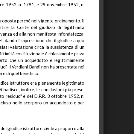
tobre 1952, n. 1781, e 29 novembre 1952, n.
 proposta perché nel vigente ordinamento, il
stire la Corte del giudizio di legittimità
levanza ed alla non manifesta infondatezza,
i, dando l'impressione che il giudice a quo
siasi valutazione circa la sussistenza di un
gittimità costituzionale é chiaramente priva
 certo che un acquedotto é legittimamente
uo", il Verdiani Bandi non ha presentata nei
re di quel beneficio.
udice istruttore era pienamente legittimato
ibadisce, inoltre, le conclusioni già prese,
zo residuo" e del D.P.R. 3 ottobre 1952, n.
incluso nello scorporo un acquedotto e per
del giudice istruttore civile a proporre alla