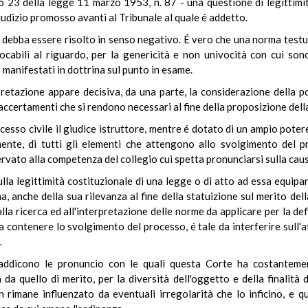
lo 23 della legge 11 marzo 1953, n. 87 - una questione di legittimit
giudizio promosso avanti al Tribunale al quale é addetto.
o debba essere risolto in senso negativo. É vero che una norma testua
vocabili al riguardo, per la genericità e non univocità con cui s
o manifestati in dottrina sul punto in esame.
pretazione appare decisiva, da una parte, la considerazione della po
li accertamenti che si rendono necessari al fine della proposizione dell
sso civile il giudice istruttore, mentre é dotato di un ampio potere
lmente, di tutti gli elementi che attengono allo svolgimento de
ervato alla competenza del collegio cui spetta pronunciarsi sulla cau
la legittimità costituzionale di una legge o di atto ad essa equipar
anche della sua rilevanza al fine della statuizione sul merito della
i alla ricerca ed all'interpretazione delle norme da applicare per la de
a contenere lo svolgimento del processo, é tale da interferire sull'at
.
addicono le pronuncio con le quali questa Corte ha costantement
da quello di merito, per la diversità dell'oggetto e della finalità 
n rimane influenzato da eventuali irregolarità che lo inficino, e 