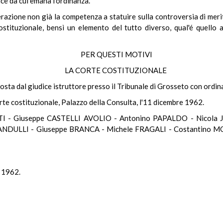
ice da cui emana l'ordinanza.
razione non già la competenza a statuire sulla controversia di merito,
ostituzionale, bensì un elemento del tutto diverso, qual'é quello 
PER QUESTI MOTIVI
LA CORTE COSTITUZIONALE
posta dal giudice istruttore presso il Tribunale di Grosseto con ord
rte costituzionale, Palazzo della Consulta, l'11 dicembre 1962.
 - Giuseppe CASTELLI AVOLIO - Antonino PAPALDO - Nicola 
NDULLI - Giuseppe BRANCA - Michele FRAGALI - Costantino MO
e 1962.