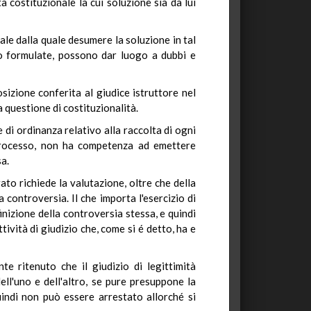
à costituzionale la cui soluzione sia da lui
le dalla quale desumere la soluzione in tal
ono formulate, possono dar luogo a dubbi e
sizione conferita al giudice istruttore nel
a questione di costituzionalità.
 di ordinanza relativo alla raccolta di ogni
l processo, non ha competenza ad emettere
sa.
ato richiede la valutazione, oltre che della
 controversia. Il che importa l'esercizio di
finizione della controversia stessa, e quindi
tività di giudizio che, come si é detto, ha e
e ritenuto che il giudizio di legittimità
dell'uno e dell'altro, se pure presuppone la
quindi non può essere arrestato allorché si