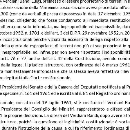
Verdiani Bandi Luigi, premesso di essere proprietario di terreni in l
 colonizzazione della Maremma tosco-laziale aveva proceduto all'occ
. 300 (come da verbali di presa di possesso in data 17 dicembre 1
edesimo, chiedendo che fosse condannato all'immediata restituzione
ndi era non solo infondata, ma improponibile ed inammissibile, dat
ottobre 1952, n. 1781, e dell'art. 3 del D.P.R. 29 novembre 1952, n. 
e incostituzionali perché viziati da eccesso di delega rispetto all
 della quota da espropriare, di terreni non più di sua proprietà in
inespropriabile; ed, infine, per non avere rispettato l'indisponibilit
 artt. 76 e 77, anche dell'art. 42 della Costituzione, avendo condo
 dalla legge. Il giudice istruttore, con ordinanza del 6 marzo 1961
ra manifestamente infondata e che la stessa aveva "effettiva rilev
e degli atti alla Corte costituzionale.
Presidenti del Senato e della Camera dei Deputati e notificata al Pr
e speciale, n. 161 del 1961 ed é iscritta al n. 81 del Registro ordina
zionale, con atto del 19 luglio 1961, si é costituito il Verdiani Ba
 Presidente del Consiglio dei Ministri, rappresentato e difeso da
1 le proprie deduzioni. La difesa del Verdiani Bandi, dopo avere a
 istruttore, poiché la questione di legittimità costituzionale é sort
 durante l'istruzione della causa, a cui fa riferimento l'ordinanza d