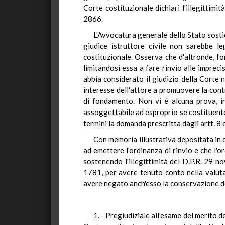
Corte costituzionale dichiari l'illegittim
2866.
L'Avvocatura generale dello Stato sostie
giudice istruttore civile non sarebbe leg
costituzionale. Osserva che d'altronde, l'
limitandosi essa a fare rinvio alle imprec
abbia considerato il giudizio della Corte n
interesse dell'attore a promuovere la contr
di fondamento. Non vi é alcuna prova, in
assoggettabile ad esproprio se costituente 
termini la domanda prescritta dagli artt. 8 
Con memoria illustrativa depositata in 
ad emettere l'ordinanza di rinvio e che l'o
sostenendo l'illegittimità del D.P.R. 29 n
1781, per avere tenuto conto nella valuta
avere negato anch'esso la conservazione de
1. - Pregiudiziale all'esame del merito d