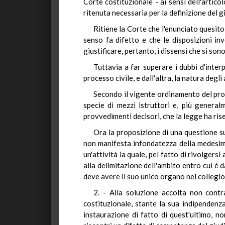
Corte costituzionale - ai sensi dell'artico
ritenuta necessaria per la definizione del 
Ritiene la Corte che l'enunciato quesit
senso fa difetto e che le disposizioni in
giustificare, pertanto, i dissensi che si son
Tuttavia a far superare i dubbi d'inter
processo civile, e dall'altra, la natura deg
Secondo il vigente ordinamento del proce
specie di mezzi istruttori e, più genera
provvedimenti decisori, che la legge ha ris
Ora la proposizione di una questione sul
non manifesta infondatezza della medesima, 
un'attività la quale, pel fatto di rivolgers
alla delimitazione dell'ambito entro cui é d
deve avere il suo unico organo nel collegio
2. - Alla soluzione accolta non contr
costituzionale, stante la sua indipendenza 
instaurazione di fatto di quest'ultimo, no