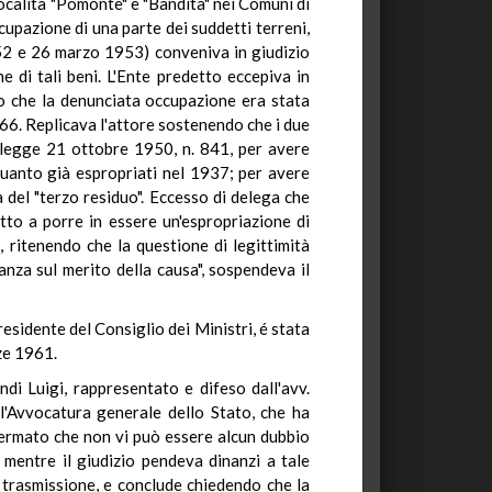
ocalità "Pomonte" e "Bandita" nei Comuni di
upazione di una parte dei suddetti terreni,
952 e 26 marzo 1953) conveniva in giudizio
 di tali beni. L'Ente predetto eccepiva in
o che la denunciata occupazione era stata
2866. Replicava l'attore sostenendo che i due
a legge 21 ottobre 1950, n. 841, per avere
 quanto già espropriati nel 1937; per avere
à del "terzo residuo". Eccesso di delega che
tto a porre in essere un'espropriazione di
, ritenendo che la questione di legittimità
anza sul merito della causa", sospendeva il
esidente del Consiglio dei Ministri, é stata
nze 1961.
ndi Luigi, rappresentato e difeso dall'avv.
ll'Avvocatura generale dello Stato, che ha
ffermato che non vi può essere alcun dubbio
a mentre il giudizio pendeva dinanzi a tale
i trasmissione, e conclude chiedendo che la