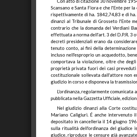
Con atto di citazione 30 novembre 1954 
Scansano e Santa Fiora e che l'Ente per la
rispettivamente di ha. 1842,74,83 e di ha
dinanzi al Tribunale di Grosseto l'Ente m
contrario che la domanda del Verdiani Ba
effettuata a norma dell'art. 3 del D.P.R. 3 
decreti presidenziali erano da considerar
tenuto conto, ai fini della determinazione
incluso nell'esproprio un acquedotto, bene 
comportava la violazione, oltre che degli
proprietà privata fuori dei casi preveduti
costituzionale sollevata dall'attore non e
giudizio in corso e disponeva la trasmission
L'ordinanza, regolarmente comunicata ai 
pubblicata nella Gazzetta Ufficiale, edizion
Nel giudizio dinanzi alla Corte costitu
Mariano Caligiuri. É anche intervenuto il
depositato in cancelleria il 14 giugno 196
sulla ritualità dell'ordinanza del giudice
giudice, riproduce le censure già avanzate