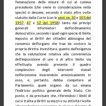
l'emanazione delle misure di cui al comma
precedente (che viene in considerazione nella
specie) si desume, secondo é stato altre volte
statuito dalla Corte (con le
sent. nn. 50
e
103 del
1957
,
47
e
52 del 1958
) tanto dai principi
generali informatori dell'ordinamento
democratico, secondo i quali ogni specie di limite
imposto ai diritti dei cittadini abbisogna del
consenso dell'organo che trae da costoro la
propria diretta investitura, quanto dall'esigenza
che la valutazione relativa alla convenienza
dell'imposizione di uno o di altro limite sia
effettuata avendo presente il quadro
complessivo degli interventi statali
nell'economia inserendolo armonicamente in
esso, e, pertanto, debba competere al
Parlamento, quale organo da cui emana
l'indirizzo politico generale dello Stato. Ciò
posto, é da precisare che, riferendosi i limiti di
cui si tratta a diritti su mezzi o su attività rivolte
alla produzione economica, la riserva di legge di