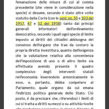
l'emanazione delle misure di cui al comma
precedente (che viene in considerazione nella
specie) si desume, secondo é stato altre volte
statuito dalla Corte (con le
sent. nn. 50
e
103 del
1957
,
47
e
52 del 1958
) tanto dai principi
generali informatori dell'ordinamento
democratico, secondo i quali ogni specie di limite
imposto ai diritti dei cittadini abbisogna del
consenso dell'organo che trae da costoro la
propria diretta investitura, quanto dall'esigenza
che la valutazione relativa alla convenienza
dell'imposizione di uno o di altro limite sia
effettuata avendo presente il quadro
complessivo degli interventi statali
nell'economia inserendolo armonicamente in
esso, e, pertanto, debba competere al
Parlamento, quale organo da cui emana
l'indirizzo politico generale dello Stato. Ciò
posto, é da precisare che, riferendosi i limiti di
cui si tratta a diritti su mezzi o su attività rivolte
alla produzione economica, la riserva di legge di