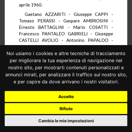
aprile 1960.
Gaetano AZZARITI - Giuseppe CAPPI -
Tomaso PERASSI - Gaspare AMBROSINI -
Ernesto BATTAGLINI - Mario COSATTI -
Francesco PANTALEO GABRIELI - Giuseppe
CASTELLI AVOLIO - Antonino PAPALDO -
Nicola JAEGER - Giovanni CASSANDRO -
Biagio PETROCELLI - Antonio MANCA - Aldo
Noi usiamo i cookies e altre tecniche di tracciamento
SANDULLI - Giuseppe BRANCA.
per migliorare la tua esperienza di navigazione nel
nostro sito, per mostrarti contenuti personalizzati e
annunci mirati, per analizzare il traffico sul nostro sito,
Depositata in Cancelleria il 4 maggio 1960.
e per capire da dove arrivano i nostri visitatori.
Accetto
Rifiuto
Cambia le mie impostazioni