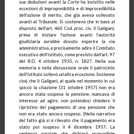
sue deduzioni avanti la Corte ha insistito nelle
eccezioni di improponibilità e di improcedibilità
dell'azione di merito, che già aveva sollevato
avanti al Tribunale. Si sosteneva che in base al
disposto dell'art. 460 Cod. proc. civ. il Galigani,
prima di iniziare l'azione avanti l'autorità
giudiziaria avrebbe dovuto esperire la via
amministrativa, e precisamente adire il Comitato
esecutivo dell'Istituto, come previsto dall'art. 97
del R.D. 4 ottobre 1935, n. 1827. Nella sua
memoria e nella discussione orale il patrocinio
dell'Istituto sollevò un'altra eccezione. Sostenne
cioè che il Galigani, al quale nel momento in cui
spiccò la citazione (31 ottobre 1957) non era
ancora stata sospesa la pensione, mancava di
interesse ad agire, non potendosi chiedere il
ripristino del pagamento di una pensione che
non era stato ancora sospeso. (Nella narrativa
del fatto già si é rilevato che il pagamento era
stato poi sospeso il 4 dicembre 1957. La
sentenza parziale che dichiarò proponibile