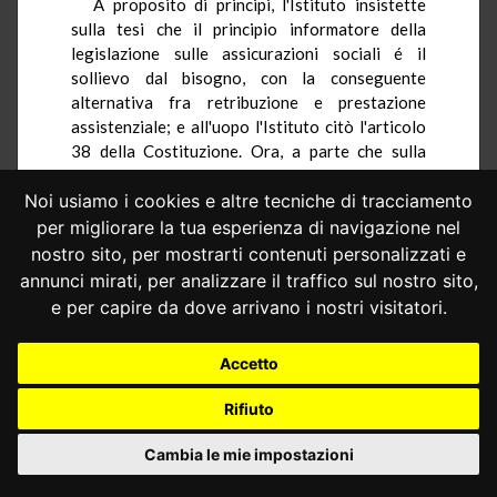
A proposito di principi, l'Istituto insistette
sulla tesi che il principio informatore della
legislazione sulle assicurazioni sociali é il
sollievo dal bisogno, con la conseguente
alternativa fra retribuzione e prestazione
assistenziale; e all'uopo l'Istituto citò l'articolo
38 della Costituzione. Ora, a parte che sulla
natura e sugli scopi di tale legislazione esistono
molte divergenze d'opinione, dato - fra l'altro -
Noi usiamo i cookies e altre tecniche di tracciamento
che le prestazioni assistenziali prescindono
per migliorare la tua esperienza di navigazione nel
dalla situazione economica degli assistiti, resta
nostro sito, per mostrarti contenuti personalizzati e
il fatto che il potere conferito al Governo con la
annunci mirati, per analizzare il traffico sul nostro sito,
legge di delegazione é unicamente quello di
e per capire da dove arrivano i nostri visitatori.
emanare norme di attuazione e di
coordinamento, tra le quali non é, come si é
Accetto
detto, compresa la disposizione dettata con
l'art. 26.
Rifiuto
Cambia le mie impostazioni
PER QUESTI MOTIVI