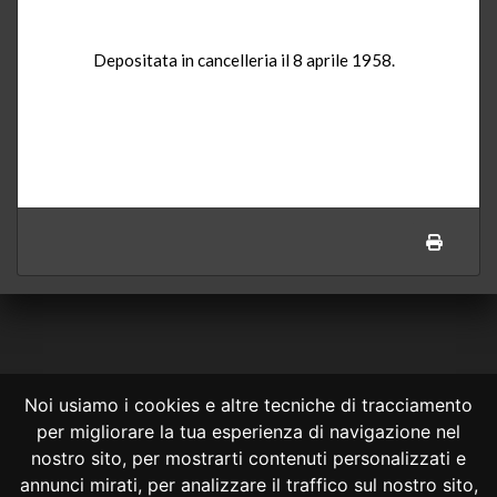
Depositata in cancelleria il 8 aprile 1958.
Noi usiamo i cookies e altre tecniche di tracciamento
per migliorare la tua esperienza di navigazione nel
CONSULTA ONLINE DAL 1995 -
NOTE LEGALI
nostro sito, per mostrarti contenuti personalizzati e
annunci mirati, per analizzare il traffico sul nostro sito,
Consulta OnLine non ha prodotto e non è responsabile per i contenuti e