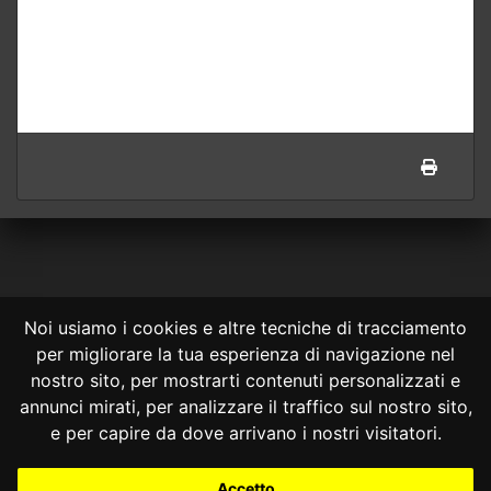
Noi usiamo i cookies e altre tecniche di tracciamento
per migliorare la tua esperienza di navigazione nel
CONSULTA ONLINE DAL 1995 -
NOTE LEGALI
nostro sito, per mostrarti contenuti personalizzati e
annunci mirati, per analizzare il traffico sul nostro sito,
Consulta OnLine non ha prodotto e non è responsabile per i contenuti e
le informazioni legali di siti collegati.
e per capire da dove arrivano i nostri visitatori.
La consultazione di questi o del materiale contenuto nel sito non
costituisce una relazione di consulenza legale.
Accetto