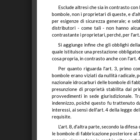
Esclude altresì che sia in contrasto con l
bombole, non i proprietari di queste, e d'a
per esigenze di sicurezza generale; e sebb
distributori - come tali - non hanno alcu
contrastante i proprietari, perché, per l'ar
Si aggiunge infine che gli obblighi dell
quale istituisce una prestazione obbligator
cosa propria, in contrasto anche con l'art. 
Per quanto riguarda l'art. 3, primo com
bombole erano viziati da nullità radicale, 
nazionale idrocarburi delle bombole di fabbr
presunzione di proprietà stabilita dal pri
provvedimenti in sede giurisdizionale. T
indennizzo, poiché questo fu trattenuto da
interessi, ai sensi dell'art. 4 della legge 
requisite.
L'art. 8, d'altra parte, secondo la difes
le bombole di fabbricazione posteriore al 