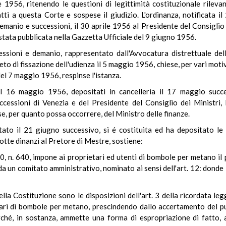
e 1956, ritenendo le questioni di legittimità costituzionale rilev
tti a questa Corte e sospese il giudizio. L'ordinanza, notificata i
 demanio e successioni, il 30 aprile 1956 al Presidente del Consigli
stata pubblicata nella Gazzetta Ufficiale del 9 giugno 1956.
cessioni e demanio, rappresentato dall'Avvocatura distrettuale de
eto di fissazione dell'udienza il 5 maggio 1956, chiese, per vari motivi
el 7 maggio 1956, respinse l'istanza.
l 16 maggio 1956, depositati in cancelleria il 17 maggio succes
ccessioni di Venezia e del Presidente del Consiglio dei Ministri,
se, per quanto possa occorrere, del Ministro delle finanze.
to il 21 giugno successivo, si é costituita ed ha depositato le d
dotte dinanzi al Pretore di Mestre, sostiene:
950, n. 640, impone ai proprietari ed utenti di bombole per metano il
da un comitato amministrativo, nominato ai sensi dell'art. 12: donde i
della Costituzione sono le disposizioni dell'art. 3 della ricordata l
tari di bombole per metano, prescindendo dallo accertamento del p
perché, in sostanza, ammette una forma di espropriazione di fatto,