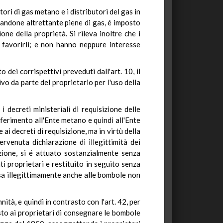
tori di gas metano e i distributori del gas in
gnandone altrettante piene di gas, é imposto
ne della proprietà. Si rileva inoltre che i
r favorirli; e non hanno neppure interesse
dei corrispettivi preveduti dall'art. 10, il
vo da parte del proprietario per l'uso della
 decreti ministeriali di requisizione delle
sferimento all'Ente metano e quindi all'Ente
ai decreti di requisizione, ma in virtù della
ervenuta dichiarazione di illegittimità dei
zione, si é attuato sostanzialmente senza
i proprietari e restituito in seguito senza
stesa illegittimamente anche alle bombole non
ità, e quindi in contrasto con l'art. 42, per
sto ai proprietari di consegnare le bombole