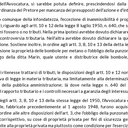
ll'Avvocatura, si sarebbe potuta definire, prescindendosi dalla r
ordinanza del Pretore per mancanza dei presupposti dell'azione e d'int
 o comunque della infondatezza, l'eccezione di inammissibilità é pro
i, riguardo agli artt. 10 e 12 della legge 8 luglio 1950, n. 640, che
ioni fossero o no tributi. Nella prima ipotesi avrebbe dovuto dichiar
i controversia tributaria. Nell'altra avrebbe dovuto dichiarare la 
ione. Sostiene inoltre, in ordine agli artt. 3, 8, 10 e 13 della detta l
sione la proprietà delle bombole per metano o l'obbligo della punzona
igo della ditta Marin, quale utente e distributrice delle bombole
ritenesse trattarsi di tributi, le disposizioni degli artt. 10 e 12 no
va di legge in materia tributaria, ma limitatamente alla determinazi
e della pubblica amministrazione; là dove nella legge n. 640 del 1
l rapporto tributario e i controlli necessari a garanzia degli interessa
egli artt. 3, 8, 10 e 13 della stessa legge del 1950, l'Avvocatura es
ole, fabbricate precedentemente al 1 agosto 1948, furono acquis
ordine alle altre disposizioni dell'art. 3, che l'obbligo della punzo
orrispettivo, su cose di proprietà privata per fini di sicurezza g
e alla proprietà privata ma piuttosto come condizione per l'esercizio