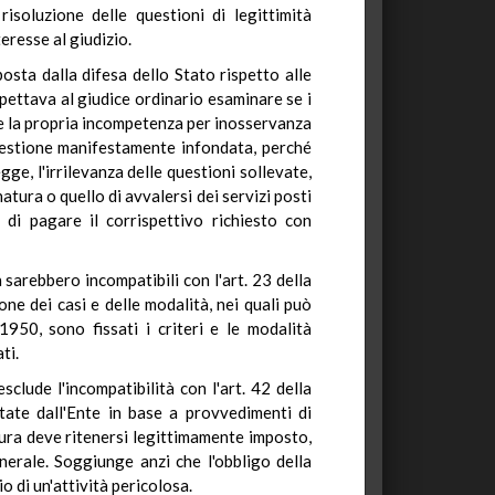
isoluzione delle questioni di legittimità
eresse al giudizio.
posta dalla difesa dello Stato rispetto alle
 spettava al giudice ordinario esaminare se i
are la propria incompetenza per inosservanza
questione manifestamente infondata, perché
egge, l'irrilevanza delle questioni sollevate,
tura o quello di avvalersi dei servizi posti
, di pagare il corrispettivo richiesto con
n sarebbero incompatibili con l'art. 23 della
one dei casi e delle modalità, nei quali può
950, sono fissati i criteri e le modalità
ti.
clude l'incompatibilità con l'art. 42 della
tate dall'Ente in base a provvedimenti di
natura deve ritenersi legittimamente imposto,
enerale. Soggiunge anzi che l'obbligo della
 di un'attività pericolosa.