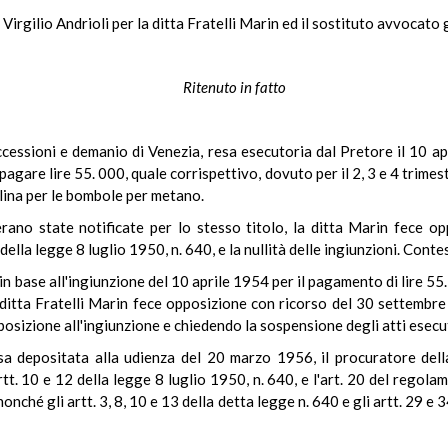
Virgilio Andrioli per la ditta Fratelli Marin ed il sostituto avvocato
Ritenuto in fatto
cessioni e demanio di Venezia, resa esecutoria dal Pretore il 10 apri
pagare lire 55. 000, quale corrispettivo, dovuto per il 2, 3 e 4 trimes
plina per le bombole per metano.
rano state notificate per lo stesso titolo, la ditta Marin fece op
 della legge 8 luglio 1950, n. 640, e la nullità delle ingiunzioni. Conte
in base all'ingiunzione del 10 aprile 1954 per il pagamento di lire 55
tta Fratelli Marin fece opposizione con ricorso del 30 settembre 
posizione all'ingiunzione e chiedendo la sospensione degli atti esecut
a depositata alla udienza del 20 marzo 1956, il procuratore della
rtt. 10 e 12 della legge 8 luglio 1950, n. 640, e l'art. 20 del rego
nonché gli artt. 3, 8, 10 e 13 della detta legge n. 640 e gli artt. 29 