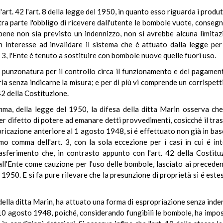
'art. 42 l'art. 8 della legge del 1950, in quanto esso riguarda i produt
ltra parte l'obbligo di ricevere dall'utente le bombole vuote, conse
ene non sia previsto un indennizzo, non si avrebbe alcuna limitazio
n interesse ad invalidare il sistema che é attuato dalla legge pe
t. 3, l'Ente é tenuto a sostituire con bombole nuove quelle fuori uso.
a punzonatura per il controllo circa il funzionamento e del pagamento 
ia senza indicarne la misura; e per di più vi comprende un corrispetti
42 della Costituzione.
ma, della legge del 1950, la difesa della ditta Marin osserva che i
per difetto di potere ad emanare detti provvedimenti, cosicché il tra
icazione anteriore al 1 agosto 1948, si é effettuato non già in base 
mo comma dell'art. 3, con la sola eccezione per i casi in cui é int
rasferimento che, in contrasto appunto con l'art. 42 della Costitu
ll'Ente come cauzione per l'uso delle bombole, lasciato ai precedent
del 1950. E si fa pure rilevare che la presunzione di proprietà si é e
a della ditta Marin, ha attuato una forma di espropriazione senza indenn
10 agosto 1948, poiché, considerando fungibili le bombole, ha impo