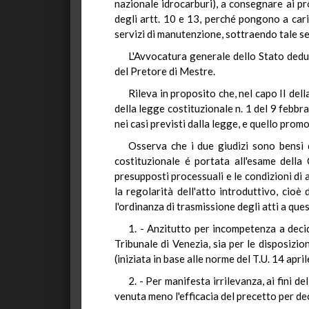
nazionale idrocarburi), a consegnare ai pro
degli artt. 10 e 13, perché pongono a caric
servizi di manutenzione, sottraendo tale serv
L'Avvocatura generale dello Stato deduce
del Pretore di Mestre.
Rileva in proposito che, nel capo II dell
della legge costituzionale n. 1 del 9 febbra
nei casi previsti dalla legge, e quello prom
Osserva che i due giudizi sono bensì d
costituzionale é portata all'esame della
presupposti processuali e le condizioni di a
la regolarità dell'atto introduttivo, cio
l'ordinanza di trasmissione degli atti a que
1. - Anzitutto per incompetenza a decid
Tribunale di Venezia, sia per le disposizio
(iniziata in base alle norme del T.U. 14 apri
2. - Per manifesta irrilevanza, ai fini 
venuta meno l'efficacia del precetto per dec