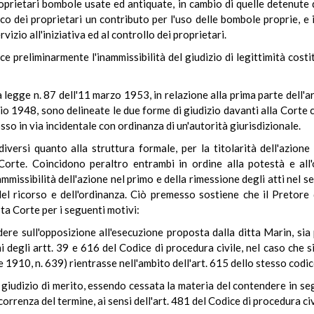
prietari bombole usate ed antiquate, in cambio di quelle detenute da
o dei proprietari un contributo per l'uso delle bombole proprie, e in
izio all'iniziativa ed al controllo dei proprietari.
 preliminarmente l'inammissibilità del giudizio di legittimità costit
a legge n. 87 dell'11 marzo 1953, in relazione alla prima parte dell'ar
io 1948, sono delineate le due forme di giudizio davanti alla Corte co
osso in via incidentale con ordinanza di un'autorità giurisdizionale.
iversi quanto alla struttura formale, per la titolarità dell'azione
 Corte. Coincidono peraltro entrambi in ordine alla potestà e all'
mmissibilità dell'azione nel primo e della rimessione degli atti nel sec
è del ricorso e dell'ordinanza. Ciò premesso sostiene che il Preto
sta Corte per i seguenti motivi:
ere sull'opposizione all'esecuzione proposta dalla ditta Marin, si
ni degli artt. 39 e 616 del Codice di procedura civile, nel caso che s
le 1910, n. 639) rientrasse nell'ambito dell'art. 615 dello stesso codic
del giudizio di merito, essendo cessata la materia del contendere in s
orrenza del termine, ai sensi dell'art. 481 del Codice di procedura civ