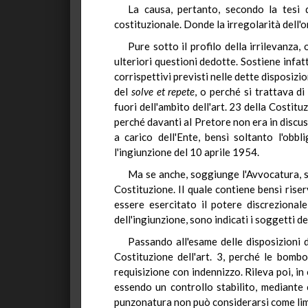
La causa, pertanto, secondo la tesi de
costituzionale. Donde la irregolarità dell'
Pure sotto il profilo della irrilevanza,
ulteriori questioni dedotte. Sostiene infatt
corrispettivi previsti nelle dette disposiz
del
solve
et repete
, o perché si trattava d
fuori dell'ambito dell'art. 23 della Costituz
perché davanti al Pretore non era in discus
a carico dell'Ente, bensì soltanto l'obbl
l'ingiunzione del 10 aprile 1954.
Ma se anche, soggiunge l'Avvocatura, si 
Costituzione. Il quale contiene bensì riser
essere esercitato il potere discrezional
dell'ingiunzione, sono indicati i soggetti de
Passando all'esame delle disposizioni d
Costituzione dell'art. 3, perché le bomb
requisizione con indennizzo. Rileva poi, in 
essendo un controllo stabilito, mediante c
punzonatura non può considerarsi come limit