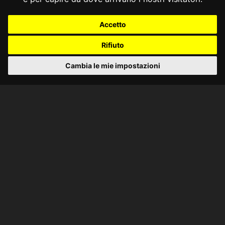
Accetto
Rifiuto
Cambia le mie impostazioni
CONSULTA ONLINE DAL 1995 -
NOTE LEGALI