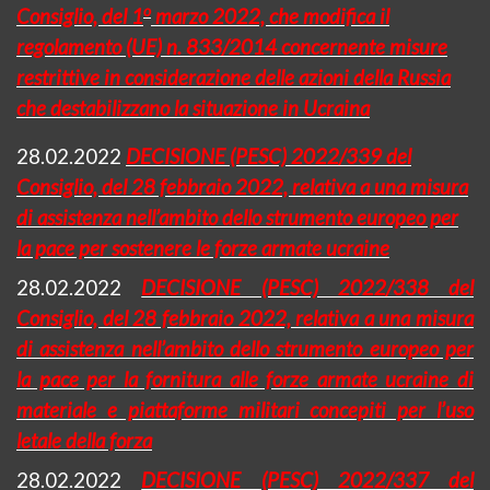
o
Consiglio, del 1
marzo 2022, che modifica il
regolamento (UE) n. 833/2014 concernente misure
restrittive in considerazione delle azioni della Russia
che destabilizzano la situazione in Ucraina
28.02.2022
DECISIONE (PESC) 2022/339 del
Consiglio, del 28 febbraio 2022, relativa a una misura
di assistenza nell’ambito dello strumento europeo per
la pace per sostenere le forze armate ucraine
28.02.2022
DECISIONE (PESC) 2022/338 del
Consiglio, del 28 febbraio 2022, relativa a una misura
di assistenza nell’ambito dello strumento europeo per
la pace per la fornitura alle forze armate ucraine di
materiale e piattaforme militari concepiti per l’uso
letale della forza
28.02.2022
DECISIONE (PESC) 2022/337 del