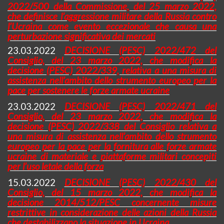
2022/500 della Commissione, del 25 marzo 2022,
che definisce l’aggressione militare della Russia contro
l’Ucraina come evento eccezionale che causa una
perturbazione significativa dei mercati
23.03.2022
DECISIONE (PESC) 2022/472 del
Consiglio, del 23 marzo 2022, che modifica la
decisione (PESC) 2022/339, relativa a una misura di
assistenza nell’ambito dello strumento europeo per la
pace per sostenere le forze armate ucraine
23.03.2022
DECISIONE (PESC) 2022/471 del
Consiglio, del 23 marzo 2022, che modifica la
decisione (PESC) 2022/338 del Consiglio relativa a
una misura di assistenza nell’ambito dello strumento
europeo per la pace per la fornitura alle forze armate
ucraine di materiale e piattaforme militari concepiti
per l’uso letale della forza
15.03.2022
DECISIONE (PESC) 2022/430 del
Consiglio, del 15 marzo 2022, che modifica la
decisione 2014/512/PESC concernente misure
restrittive in considerazione delle azioni della Russia
che destabilizzano la situazione in Ucraina