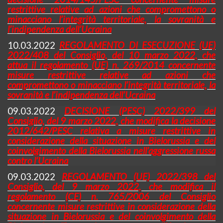
restrittive relative ad azioni che compromettono o
minacciano l’integrità territoriale, la sovranità e
l’indipendenza dell’Ucraina
10.03.2022
REGOLAMENTO DI ESECUZIONE (UE)
2022/408 del Consiglio, del 10 marzo 2022, che
attua il regolamento (UE) n. 269/2014 concernente
misure restrittive relative ad azioni che
compromettono o minacciano l’integrità territoriale, la
sovranità e l’indipendenza dell’Ucraina
09.03.2022
DECISIONE (PESC) 2022/399 del
Consiglio, del 9 marzo 2022, che modifica la decisione
2012/642/PESC relativa a misure restrittive in
considerazione della situazione in Bielorussia e del
coinvolgimento della Bielorussia nell’aggressione russa
contro l’Ucraina
09.03.2022
REGOLAMENTO (UE) 2022/398 del
Consiglio, del 9 marzo 2022, che modifica il
regolamento (CE) n. 765/2006 del Consiglio
concernente misure restrittive in considerazione della
situazione in Bielorussia e del coinvolgimento della