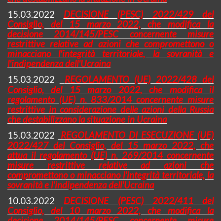
15.03.2022
DECISIONE (PESC) 2022/429 del
Consiglio, del 15 marzo 2022, che modifica la
decisione 2014/145/PESC concernente misure
restrittive relative ad azioni che compromettono o
minacciano l'integrità territoriale, la sovranità e
l'indipendenza dell'Ucraina
15.03.2022
REGOLAMENTO (UE) 2022/428 del
Consiglio, del 15 marzo 2022, che modifica il
regolamento (UE) n. 833/2014 concernente misure
restrittive in considerazione delle azioni della Russia
che destabilizzano la situazione in Ucraina
15.03.2022
REGOLAMENTO DI ESECUZIONE (UE)
2022/427 del Consiglio, del 15 marzo 2022, che
attua il regolamento (UE) n. 269/2014 concernente
misure restrittive relative ad azioni che
compromettono o minacciano l'integrità territoriale, la
sovranità e l'indipendenza dell'Ucraina
10.03.2022
DECISIONE (PESC) 2022/411 del
Consiglio, del 10 marzo 2022, che modifica la
decisione 2014/145/PESC concernente misure