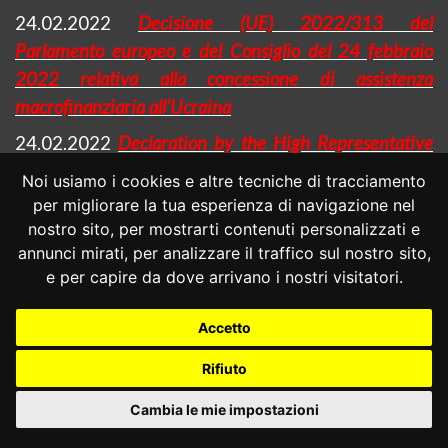
24.02.2022
Decisione (UE) 2022/313 del
Parlamento europeo e del Consiglio del 24 febbraio
2022 relativa alla concessione di assistenza
macrofinanziaria
all’Ucraina
24.02.2022
Declaration by the High Representative
on behalf of the European Union on the invasion of
Noi usiamo i cookies e altre tecniche di tracciamento
Ukraine by armed forces of the Russian Federation
per migliorare la tua esperienza di navigazione nel
nostro sito, per mostrarti contenuti personalizzati e
24.02.2022
European Council conclusions on Russia’s
annunci mirati, per analizzare il traffico sul nostro sito,
unprovoked and unjustified military aggression against
e per capire da dove arrivano i nostri visitatori.
Ukraine
23.02.2022
EU adopts package of sanctions in
Accetto
response to Russian recognition of the non-
Rifiuto
government controlled areas of the Donetsk and
Luhansk oblasts of Ukraine and sending of troops into
Cambia le mie impostazioni
the
regione