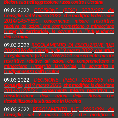
Bielorussia nell’aggressione russa contro l’Ucraina
09.03.2022
DECISIONE (PESC) 2022/397 del
Consiglio, del 9 marzo 2022, che modifica la decisione
2014/145/PESC concernente misure restrittive
relative ad azioni che compromettono o minacciano
l'integrità territoriale, la sovranità e l'indipendenza
dell'Ucraina
09.03.2022
REGOLAMENTO DI ESECUZIONE (UE)
2022/396 del Consiglio, del 9 marzo 2022, che attua
il regolamento (UE) n. 269/2014 concernente misure
restrittive relative ad azioni che compromettono o
minacciano l'integrità territoriale, la sovranità e
l'indipendenza dell'Ucraina
09.03.2022
DECISIONE (PESC) 2022/395 del
Consiglio, del 9 marzo 2022, che modifica la decisione
2014/512/PESC concernente misure restrittive in
considerazione delle azioni della Russia che
destabilizzano la situazione in Ucraina
09.03.2022
REGOLAMENTO (UE) 2022/394 del
Consiglio, del 9 marzo 2022, che modifica il