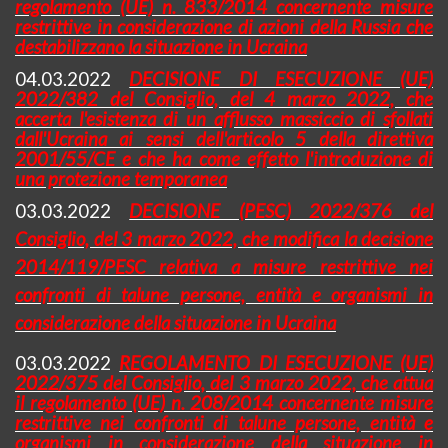
regolamento (UE) n. 833/2014 concernente misure
restrittive in considerazione di azioni della Russia che
destabilizzano la situazione in Ucraina
04.03.2022
DECISIONE DI ESECUZIONE (UE)
2022/382 del Consiglio, del 4 marzo 2022, che
accerta l'esistenza di un afflusso massiccio di sfollati
dall'Ucraina ai sensi dell'articolo 5 della direttiva
2001/55/CE e che ha come effetto l'introduzione di
una protezione temporanea
03.03.2022
DECISIONE (PESC) 2022/376 del
Consiglio, del 3 marzo 2022, che modifica la decisione
2014/119/PESC relativa a misure restrittive nei
confronti di talune persone, entità e organismi in
considerazione della situazione in Ucraina
03.03.2022
REGOLAMENTO DI ESECUZIONE (UE)
2022/375 del Consiglio, del 3 marzo 2022, che attua
il regolamento (UE) n. 208/2014 concernente misure
restrittive nei confronti di talune persone, entità e
organismi in considerazione della situazione in