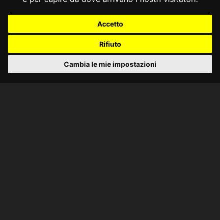
Accetto
Rifiuto
Cambia le mie impostazioni
CONSULTA ONLINE DAL 1995 -
NOTE LEGALI