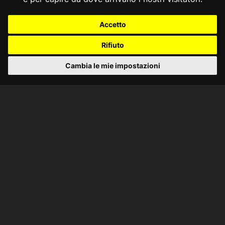
Accetto
Rifiuto
Cambia le mie impostazioni
CONSULTA ONLINE DAL 1995 -
NOTE LEGALI