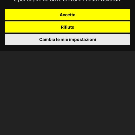
Accetto
Rifiuto
Cambia le mie impostazioni
CONSULTA ONLINE DAL 1995 -
NOTE LEGALI