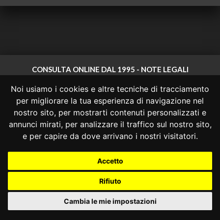
CONSULTA ONLINE DAL 1995 -
NOTE LEGALI
Noi usiamo i cookies e altre tecniche di tracciamento
Consulta OnLine non ha prodotto e non è responsabile per i contenuti e
le informazioni legali di siti collegati.
per migliorare la tua esperienza di navigazione nel
La consultazione di questi o del materiale contenuto nel sito non
nostro sito, per mostrarti contenuti personalizzati e
costituisce una relazione di consulenza legale.
annunci mirati, per analizzare il traffico sul nostro sito,
Nessuno deve confidare o agire in base alle informazioni disponibili in
e per capire da dove arrivano i nostri visitatori.
questo sito senza una consulenza legale professionale.
info@giurcost.org
|
Giurisprudenza Costituzionale
|
Accetto
Consulta OnLine
|
@giurcost
Rifiuto
Cambia le mie impostazioni