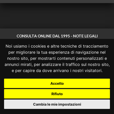
CONSULTA ONLINE DAL 1995 -
NOTE LEGALI
Noi usiamo i cookies e altre tecniche di tracciamento
Consulta OnLine non ha prodotto e non è responsabile per i contenuti e
le informazioni legali di siti collegati.
per migliorare la tua esperienza di navigazione nel
La consultazione di questi o del materiale contenuto nel sito non
nostro sito, per mostrarti contenuti personalizzati e
costituisce una relazione di consulenza legale.
annunci mirati, per analizzare il traffico sul nostro sito,
Nessuno deve confidare o agire in base alle informazioni disponibili in
e per capire da dove arrivano i nostri visitatori.
questo sito senza una consulenza legale professionale.
info@giurcost.org
|
Giurisprudenza Costituzionale
|
Accetto
Consulta OnLine
|
@giurcost
Rifiuto
Cambia le mie impostazioni