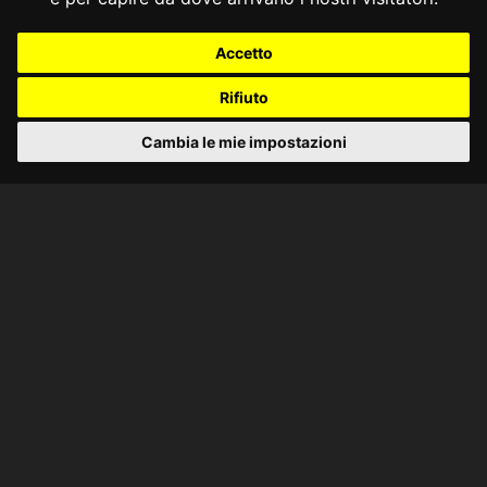
Accetto
Rifiuto
Cambia le mie impostazioni
CONSULTA ONLINE DAL 1995 -
NOTE LEGALI