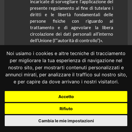
incaricate di sorvegliare l’applicazione del
presente regolamento al fine di tutelare i
diritti e le libertà fondamentali delle
persone fisiche con riguardo al
trattamento e di agevolare la libera
circolazione dei dati personali all’interno
dell’Unione (l’“autorità di controllo”)».
12
L’articolo 85 del RGPD, intitolato
Noi usiamo i cookies e altre tecniche di tracciamento
«Trattamento e libertà d’espressione e di
per migliorare la tua esperienza di navigazione nel
informazione», al paragrafo 1 dispone
nostro sito, per mostrarti contenuti personalizzati e
quanto segue:
annunci mirati, per analizzare il traffico sul nostro sito,
e per capire da dove arrivano i nostri visitatori.
«Il diritto degli Stati membri concilia la
protezione dei dati personali ai sensi del
presente regolamento con il diritto alla
Accetto
libertà d’espressione e di informazione,
incluso il trattamento a scopi giornalistici
Rifiuto
o di espressione accademica, artistica o
Cambia le mie impostazioni
letteraria».