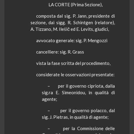
LA CORTE
(Prima Sezione),
composta
dal sig. P.
Jann
, presidente di
sezione, dai sigg. R.
Schintgen
(relatore),
A.
Tizzano
, M.
Ilešič
ed E.
Levits
, giudici,
avvocato generale: sig. P.
Mengozzi
cancelliere
: sig. R.
Grass
vista
la fase scritta del procedimento,
considerate
le osservazioni presentate:
–
per il governo cipriota, dalla
sig.ra E.
Simeonidou
, in qualità di
agente;
–
per il governo polacco, dal
sig. J.
Pietras
, in qualità di agente;
–
per
la Commissione
delle