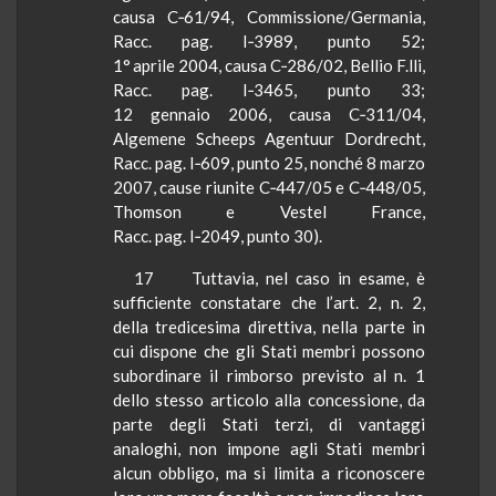
causa C‑61/94, Commissione/Germania,
Racc. pag. I‑3989, punto 52;
1°
aprile 2004, causa C‑286/02,
Bellio
F.lli,
Racc. pag. I‑3465, punto 33;
12 gennaio 2006, causa C‑311/04,
Algemene
Scheeps
Agentuur
Dordrecht
,
Racc. pag. I‑609, punto 25, nonché 8 marzo
2007, cause riunite C‑447/05 e C‑448/05,
Thomson
e
Vestel
France,
Racc. pag. I‑2049, punto 30).
17
Tuttavia, nel caso in esame, è
sufficiente constatare che l’art. 2, n. 2,
della tredicesima direttiva, nella parte in
cui dispone che gli Stati membri possono
subordinare il rimborso previsto al n. 1
dello stesso articolo alla concessione, da
parte degli Stati terzi, di vantaggi
analoghi, non impone agli Stati membri
alcun obbligo, ma si limita a riconoscere