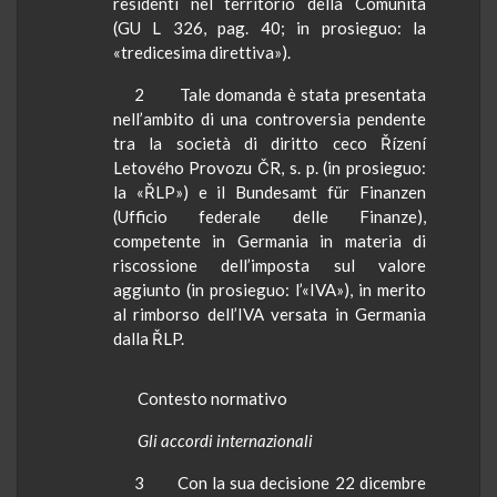
residenti nel territorio della Comunità
(GU L 326, pag. 40; in prosieguo: la
«tredicesima direttiva»).
2 Tale domanda
è stata presentata
nell’ambito di una controversia pendente
tra la società di diritto ceco
Řízení
Letového
Provozu
ČR, s. p. (in prosieguo:
la «ŘLP») e il
Bundesamt
für
Finanzen
(Ufficio federale delle Finanze),
competente in Germania in materia di
riscossione dell’imposta sul valore
aggiunto (in prosieguo: l’«IVA»), in merito
al rimborso dell’IVA versata in Germania
dalla ŘLP.
Contesto normativo
Gli accordi internazionali
3
Con la sua decisione 22 dicembre