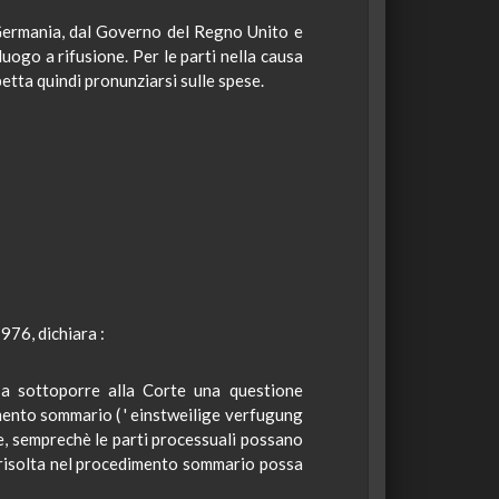
 Germania, dal Governo del Regno Unito e
ogo a rifusione. Per le parti nella causa
petta quindi pronunziarsi sulle spese.
76, dichiara :
 a sottoporre alla Corte una questione
mento sommario ( '
einstweilige
verfugung
e,
semprechè
le parti processuali possano
e risolta nel procedimento sommario possa