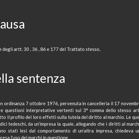
causa
 degli artt. 30
,
36 , 86 e 177 del Trattato stesso,
lla sentenza
on ordinanza 7 ottobre 1976, pervenuta in cancelleria il 17 novem
re questioni interpretative vertenti sul 3° comma dello stesso ar
tto il profilo dei loro effetti sulla tutela del diritto al marchio. Le q
ci tedeschi, da un’impresa la quale, allegando che i diritti al march
no stati lesi dal comportamento di un’altra impresa, chiedeva
resa l’uso dei marchi in questione.