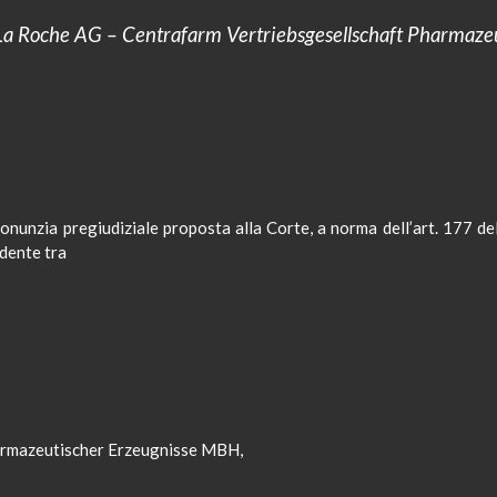
La
Roche AG
–
Centrafarm
Vertriebsgesellschaft Pharmaze
unzia pregiudiziale proposta alla Corte, a norma dell’art. 177 del
ndente tra
armazeutischer Erzeugnisse MBH,