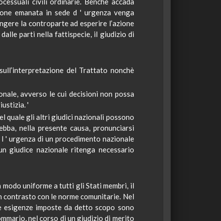
essuali civili ordinarie.
Benchè
accada
sione emanata in sede d
'
urgenza venga
ringere la controparte ad esperire l’azione
alle parti nella fattispecie, il giudizio di
sull’interpretazione del Trattato
nonchè
onale, avverso le cui decisioni non possa
iustizia.
'
 quale gli altri giudici nazionali possono
bba, nella presente causa, pronunciarsi
 l
'
urgenza di un procedimento nazionale
n giudice nazionale ritenga necessario
n modo uniforme a tutti gli Stati membri, il
n contrasto con le norme comunitarie. Nel
 le esigenze imposte da detto scopo sono
ommario, nel corso di un giudizio di merito