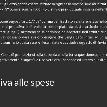
il giudizio debba essere iniziato in ogni caso ovvero solo ad inizia
 177, 3° comma,
poichè
l’obbligo di rinvio pregiudiziale insorge nell’am
a come segue
:
l’art. 177 , 3° comma del Trattato va interpretato nel s
interpretativa o di validità contemplata da detto articolo qua
verfugung
' ), nemmeno se la decisione da adottarsi nell’ambito di
uali possano dare inizio o esigere che venga dato inizio ad un gi
o sommario possa essere riesaminata e costituire oggetto di rinvio a
a Corte di pronunziarsi sulla seconda e sulla terza questione solo in 
gativamente, è superfluo risolvere ora il secondo ed il terzo quesito.
iva alle spese