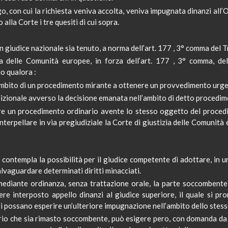
o, con cui la richiesta veniva accolta, veniva impugnata dinanzi all’
O
lla Corte i tre quesiti di cui sopra.
n giudice nazionale sia tenuto, a norma dell’art. 177
,
3° comma del T
ia delle Comunità europee, in forza dell’art. 177
,
3° comma, del
io qualora :
’ambito di un procedimento mirante a ottenere un provvedimento urg
sdizionale avverso la decisione emanata nell’ambito di detto procedi
re un procedimento ordinario avente lo stesso oggetto del proced
nterpellare in via pregiudiziale
la Corte
di giustizia delle Comunità 
le contempla la possibilità per il giudice competente di adottare, i
lvaguardare determinati diritti minacciati.
ediante ordinanza, senza trattazione orale, la parte soccombente
ere interposto appello dinanzi al giudice superiore, il quale si pro
i possano esperire un’ulteriore impugnazione nell’ambito dello stes
io che sia rimasto soccombente, può esigere pero, con domanda da p