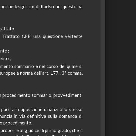
berlandesgericht
di
Karlsruhe
; questo ha
rattato
 Trattato CEE, una questione vertente
ente
;
mento
;
imento sommario e nel corso del quale si
europee a norma dell’art. 177
,
3° comma,
n un procedimento sommario, provvedimenti
 può far opposizione dinanzi allo stesso
nunzia in via definitiva sulla domanda di
so procedimento.
roporre al giudice di primo grado, che il