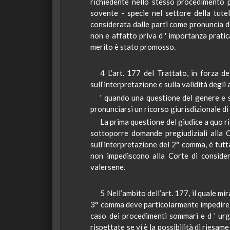
richiedente nello stesso procedimento p
sovente - specie nel settore della tutel
considerata dalle parti come pronuncia def
non e affatto priva d ' importanza pratica.
merito è stato promosso.
4 L’art. 177 del Trattato, in forza d
sull’interpretazione e sulla validità degli
' quando una questione del genere e s
pronunciarsi un ricorso giurisdizionale di 
La prima questione del giudice a quo r
sottoporre domande pregiudiziali alla C
sull’interpretazione del 2° comma, è tut
non impediscono alla Corte di conside
valersene.
5 Nell’ambito dell’art. 177, il quale mi
3° comma deve particolarmente impedire c
caso dei procedimenti sommari e d
'
urge
rispettate se vi è la possibilità di riesa