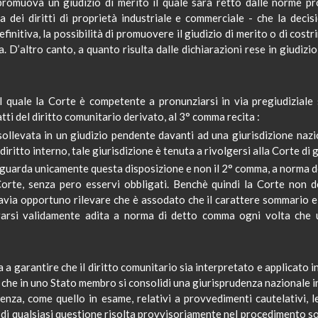
romuova un giudizio di merito il quale sarà retto dalle norme proc
a dei diritti di proprietà industriale e commerciale - che la deci
initiva, la possibilità di promuovere il giudizio di merito o di cost
 D’altro canto, a quanto risulta dalle dichiarazioni rese in giudizio d
el quale
la Corte
è competente a pronunziarsi in via pregiudiziale 
 atti del diritto comunitario derivato, al 3° comma recita
:
ollevata in un giudizio pendente davanti ad una giurisdizione nazi
diritto interno, tale giurisdizione è tenuta a rivolgersi alla Corte di g
iguarda unicamente questa disposizione e non il 2° comma, a norma del
orte, senza pero esservi obbligati.
Benchè
quindi
la Corte
non de
tavia opportuno rilevare che è assodato che il carattere sommario e
rarsi validamente adita a norma di detto comma ogni volta che u
ra a garantire che il diritto comunitario sia interpretato e applicato i
he in uno Stato membro si consolidi una giurisprudenza nazionale i
nza, come quello in esame, relativi a provvedimenti cautelativi,
me di qualsiasi questione risolta provvisoriamente nel procedimento s