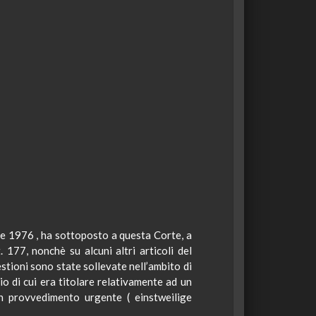
bre 1976
,
ha sottoposto a questa Corte, a
t. 177,
nonchè
su alcuni altri articoli del
uestioni sono state sollevate nell’ambito di
io di cui era titolare relativamente ad un
 un provvedimento urgente (
einstweilige