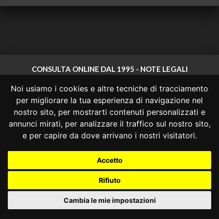
CONSULTA ONLINE DAL 1995 -
NOTE LEGALI
Noi usiamo i cookies e altre tecniche di tracciamento
Consulta OnLine non ha prodotto e non è responsabile per i contenuti e
le informazioni legali di siti collegati.
per migliorare la tua esperienza di navigazione nel
La consultazione di questi o del materiale contenuto nel sito non
nostro sito, per mostrarti contenuti personalizzati e
costituisce una relazione di consulenza legale.
annunci mirati, per analizzare il traffico sul nostro sito,
Nessuno deve confidare o agire in base alle informazioni disponibili in
e per capire da dove arrivano i nostri visitatori.
questo sito senza una consulenza legale professionale.
info@giurcost.org
|
Giurisprudenza Costituzionale
|
Accetto
Consulta OnLine
|
@giurcost
Rifiuto
Cambia le mie impostazioni