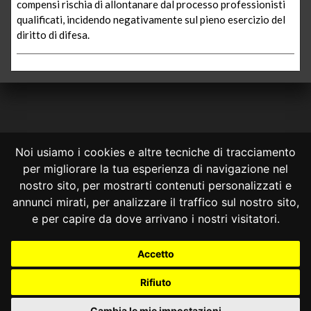
compensi rischia di allontanare dal processo professionisti
qualificati, incidendo negativamente sul pieno esercizio del
diritto di difesa.
Noi usiamo i cookies e altre tecniche di tracciamento
per migliorare la tua esperienza di navigazione nel
CONSULTA ONLINE DAL 1995 -
NOTE LEGALI
nostro sito, per mostrarti contenuti personalizzati e
annunci mirati, per analizzare il traffico sul nostro sito,
Consulta OnLine non ha prodotto e non è responsabile per i contenuti e
le informazioni legali di siti collegati.
e per capire da dove arrivano i nostri visitatori.
La consultazione di questi o del materiale contenuto nel sito non
costituisce una relazione di consulenza legale.
Accetto
Nessuno deve confidare o agire in base alle informazioni disponibili in
questo sito senza una consulenza legale professionale.
Rifiuto
info@giurcost.org
|
Giurisprudenza Costituzionale
|
Consulta OnLine
|
@giurcost
Cambia le mie impostazioni