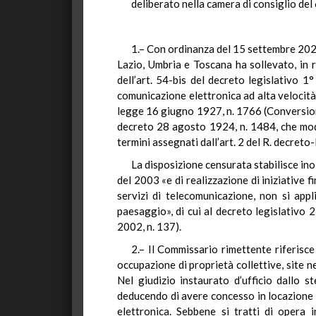
deliberato nella camera di consiglio de
1.– Con ordinanza del 15 settembre 2025,
Lazio, Umbria e Toscana ha sollevato, in r
dell’art. 54-bis del decreto legislativo 1
comunicazione elettronica ad alta velocità 
legge 16 giugno 1927, n. 1766 (Conversione
decreto 28 agosto 1924, n. 1484, che modi
termini assegnati dall’art. 2 del R. decret
La disposizione censurata stabilisce inolt
del 2003 «e di realizzazione di iniziative f
servizi di telecomunicazione, non si appli
paesaggio», di cui al decreto legislativo 2
2002, n. 137).
2.– Il Commissario rimettente riferisce
occupazione di proprietà collettive, site n
Nel giudizio instaurato d’ufficio dallo s
deducendo di avere concesso in locazione a
elettronica. Sebbene si tratti di opera 