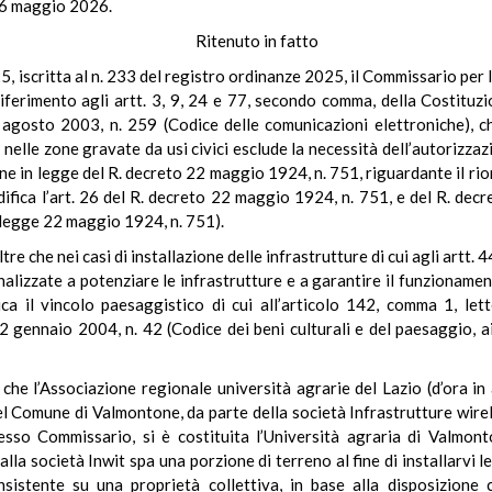
l 6 maggio 2026.
Ritenuto in fatto
 iscritta al n. 233 del registro ordinanze 2025, il Commissario per la
iferimento agli artt. 3, 9, 24 e 77, secondo comma, della Costituzio
° agosto 2003, n. 259 (Codice delle comunicazioni elettroniche), ch
nelle zone gravate da usi civici esclude la necessità dell’autorizzazi
 in legge del R. decreto 22 maggio 1924, n. 751, riguardante il riord
fica l’art. 26 del R. decreto 22 maggio 1924, n. 751, e del R. dec
o-legge 22 maggio 1924, n. 751).
re che nei casi di installazione delle infrastrutture di cui agli artt. 
inalizzate a potenziare le infrastrutture e a garantire il funzionament
ca il vincolo paesaggistico di cui all’articolo 142, comma 1, lett
2 gennaio 2004, n. 42 (Codice dei beni culturali e del paesaggio, ai
 che l’Associazione regionale università agrarie del Lazio (d’ora in
el Comune di Valmontone, da parte della società Infrastrutture wireles
tesso Commissario, si è costituita l’Università agraria di Valmont
lla società Inwit spa una porzione di terreno al fine di installarvi 
insistente su una proprietà collettiva, in base alla disposizion