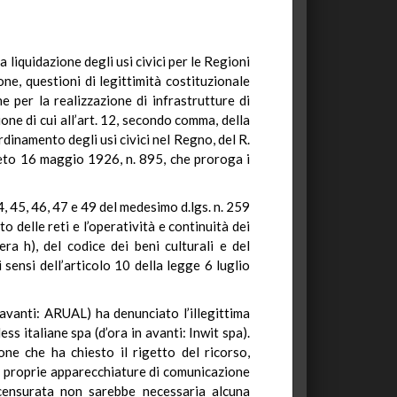
 liquidazione degli usi civici per le Regioni
ne, questioni di legittimità costituzionale
e per la realizzazione di infrastrutture di
one di cui all’art. 12, secondo comma, della
inamento degli usi civici nel Regno, del R.
reto 16 maggio 1926, n. 895, che proroga i
44, 45, 46, 47 e 49 del medesimo d.lgs. n. 259
o delle reti e l’operatività e continuità dei
era h), del codice dei beni culturali e del
 sensi dell’articolo 10 della legge 6 luglio
 avanti: ARUAL) ha denunciato l’illegittima
s italiane spa (d’ora in avanti: Inwit spa).
one che ha chiesto il rigetto del ricorso,
le proprie apparecchiature di comunicazione
e censurata non sarebbe necessaria alcuna