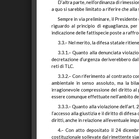
D’altra parte, nell’ordinanza di rimessi
a quo si sarebbe limitato a riferire che all
Sempre in via preliminare, il Presidente 
riguardo al principio di eguaglianza, per
indicazione delle fattispecie poste a raffro
3.3.– Nel merito, la difesa statale ritien
3.3.1.– Quanto alla denunciata violazio
decretazione d’urgenza deriverebbero dall
reti di TLC.
3.3.2.– Con riferimento al contrasto con 
ambientale in senso assoluto, ma la bilan
irragionevole compressione del diritto al 
essere comunque effettuate nell’ambito dell
3.3.3.– Quanto alla violazione dell’art.
l’accesso alla giustizia e il diritto di dife
diritti, anche in relazione all’eventuale im
4.– Con atto depositato il 24 dicembre
costituzionale sollevate dal rimettente sia