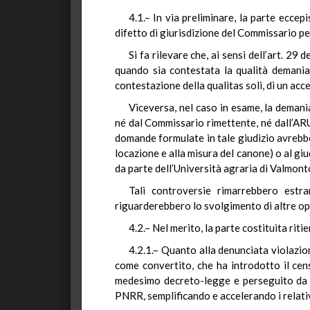
4.1.– In via preliminare, la parte eccepi
difetto di giurisdizione del Commissario per
Si fa rilevare che, ai sensi dell’art. 29
quando sia contestata la qualità demania
contestazione della qualitas soli, di un acc
Viceversa, nel caso in esame, la demani
né dal Commissario rimettente, né dall’ARUA
domande formulate in tale giudizio avrebber
locazione e alla misura del canone) o al giu
da parte dell’Università agraria di Valmont
Tali controversie rimarrebbero estra
riguarderebbero lo svolgimento di altre o
4.2.– Nel merito, la parte costituita rit
4.2.1.– Quanto alla denunciata violazion
come convertito, che ha introdotto il cen
medesimo decreto-legge e perseguito da tu
PNRR, semplificando e accelerando i relati