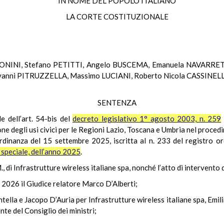
IN NOME DEL POPOLO ITALIANO
LA CORTE COSTITUZIONALE
TONINI, Stefano PETITTI, Angelo BUSCEMA, Emanuela NAVARRETT
anni PITRUZZELLA, Massimo LUCIANI, Roberto Nicola CASSINELLI
SENTENZA
le dell’art. 54-bis del
decreto legislativo 1° agosto 2003, n. 259
ne degli usi civici per le Regioni Lazio, Toscana e Umbria nel proce
 ordinanza del 15 settembre 2025, iscritta al n. 233 del registro 
e speciale, dell’anno 2025
.
. M., di Infrastrutture wireless italiane spa, nonché l’atto di intervent
 2026 il Giudice relatore Marco D’Alberti;
ella e Jacopo D’Auria per Infrastrutture wireless italiane spa, Emilia
nte del Consiglio dei ministri;