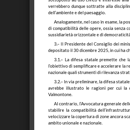
verrebbero dunque sottratte alla disciplina
dell’ambiente e del paesaggio.
Analogamente, nel caso in esame, la poss
di compatibilità delle opere, ossia senza c
sussidiarietà orizzontale e di democraticità
3.– Il Presidente del Consiglio dei min
depositato il 30 dicembre 2025, in cui ha c
3.1.– La difesa statale premette che l
l’obiettivo di semplificare e accelerare la 
nazionale quali strumenti di rilevanza stra
3.2.– In via preliminare, la difesa stata
avrebbe illustrato le ragioni per cui la
Valmontone.
Al contrario, l’Avvocatura generale dell
stabilire la compatibilità dell’infrastru
velocizzare la copertura di zone ancora sca
ambito unionale e nazionale.