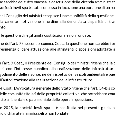
one sarebbe del tutto omessa la descrizione della vicenda amministrati
a società Inwit spa è stata concessa in locazione una porzione di terre
del Consiglio dei ministri eccepisce l’inammissibilità della questione s
 la carente motivazione in ordine alla denunciata disparità di tr
nto.
e le questioni di legittimità costituzionale non fondate.
ne dell’art. 77, secondo comma, Cost., la questione non sarebbe fon
’esigenza di dare attuazione alle stringenti disposizioni adottate 
l’art. 9 Cost., il Presidente del Consiglio dei ministri ritiene che la
ci con l’interesse pubblico alla realizzazione delle infrastruttu
godimento delle risorse, né del rispetto dei vincoli ambientali e pae
’autorizzazione alla realizzazione delle infrastrutture.
 24 Cost., l’Avvocatura generale dello Stato ritiene che l’art. 54-bis
sa delle comunità titolari delle proprietà collettive, che potrebbero co
patto ambientale o patrimoniale delle opere in questione.
 2025, la società Inwit spa si è costituita nel presente giudizio
no dichiarate inammissibili o non fondate.