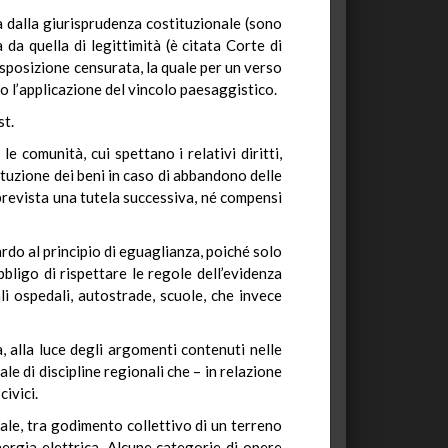
ia dalla giurisprudenza costituzionale (sono
ia da quella di legittimità (è citata Corte di
isposizione censurata, la quale per un verso
ro l’applicazione del vincolo paesaggistico.
st.
 comunità, cui spettano i relativi diritti,
tituzione dei beni in caso di abbandono delle
 prevista una tutela successiva, né compensi
uardo al principio di eguaglianza, poiché solo
bligo di rispettare le regole dell’evidenza
li ospedali, autostrade, scuole, che invece
a, alla luce degli argomenti contenuti nelle
nale di discipline regionali che – in relazione
ivici.
nale, tra godimento collettivo di un terreno
nergia elettrica. Alcune categorie di opere