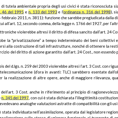
 di tutela ambientale propria degli usi civici è stata riconosciuta s
. 46 del 1995
e
n. 133 del 1993
e l’
ordinanza n. 316 del 1998
), s
16 febbraio 2011, n. 3811): funzione che sarebbe pregiudicata dalla d
cui all’art. 12, secondo comma, della legge n. 1766 del 1927, per l’alt
ttroniche violerebbe altresì il diritto di difesa sancito dall’art. 24 Co
e la "privatizzazione” a tempo indeterminato dei beni collettivi e le
rsi alla costruzione di tali infrastrutture, nonché di ottenere la res
cizio del diritto di azione garantito dall’art. 24 Cost., non essendo
bis del d.lgs. n. 259 del 2003 violerebbe altresì l’art. 3 Cost. con rig
i telecomunicazione (d’ora in avanti: TLC) sarebbero esentate dall’ob
r la realizzazione di altre opere, anche di maggiore rilevanza, qua
 dell’art. 3 Cost. anche in riferimento al principio di ragionevolezz
e
n. 345 del 1997
, con cui è stata dichiarata l’illegittimità costituzio
evedevano analoghe valutazioni astratte di compatibilità con gli usi c
 stata individuata nell’assimilazione, operata dal legislatore regio
realizzazione sullo stesso di un’opera funzionale al trasporto di e