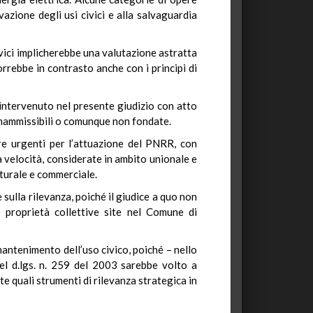
vazione degli usi civici e alla salvaguardia
civici implicherebbe una valutazione astratta
orrebbe in contrasto anche con i principi di
 intervenuto nel presente giudizio con atto
 inammissibili o comunque non fondate.
ure urgenti per l’attuazione del PNRR, con
ta velocità, considerate in ambito unionale e
lturale e commerciale.
e sulla rilevanza, poiché il giudice a quo non
e proprietà collettive site nel Comune di
mantenimento dell’uso civico, poiché – nello
del d.lgs. n. 259 del 2003 sarebbe volto a
e quali strumenti di rilevanza strategica in