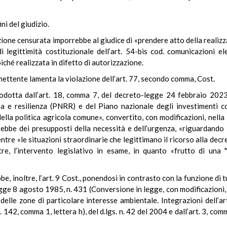
ni del giudizio.
zione censurata imporrebbe al giudice di «prendere atto della realizz
 legittimità costituzionale dell’art. 54-bis cod. comunicazioni el
oiché realizzata in difetto di autorizzazione.
rimettente lamenta la violazione dell’art. 77, secondo comma, Cost.
odotta dall’art. 18, comma 7, del decreto-legge 24 febbraio 2023,
esa e resilienza (PNRR) e del Piano nazionale degli investiment
della politica agricola comune», convertito, con modificazioni, nell
rebbe dei presupposti della necessità e dell’urgenza, «riguardando 
ntre «le situazioni straordinarie che legittimano il ricorso alla de
ltre, l’intervento legislativo in esame, in quanto «frutto di una 
e, inoltre, l’art. 9 Cost., ponendosi in contrasto con la funzione di t
 legge 8 agosto 1985, n. 431 (Conversione in legge, con modificazion
 delle zone di particolare interesse ambientale. Integrazioni dell’a
. 142, comma 1, lettera h), del d.lgs. n. 42 del 2004 e dall’art. 3, 