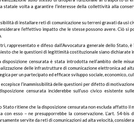
 statale volta a garantire l’interesse della collettività alla conser
ibilità di installare reti di comunicazione su terreni gravati da usi 
onsiderare l’effettivo impatto che le stesse possono avere. Ciò si p
.
istri, rappresentato e difeso dall’Avvocatura generale dello Stato, è
hiesto che le questioni di legittimità costituzionale siano dichiarate
a disposizione censurata è stata introdotta nell’ambito delle mis
realizzazione delle infrastrutture di comunicazione elettronica ad al
tegica per un partecipato ed efficace sviluppo sociale, economico, cu
le eccepisce l’inammissibilità delle questioni per difetto di motivazion
 disposizione censurata inciderebbe sull’uso civico esistente sull
o Stato ritiene che la disposizione censurata non escluda affatto il 
ttura con esso – ne presupporrebbe la conservazione. L’art. 54-bis 
rsamente servite da reti di comunicazioni ad alta velocità, considerat