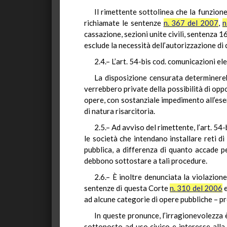
Il rimettente sottolinea che la funzione
richiamate le sentenze
n. 367 del 2007
,
n
cassazione, sezioni unite civili, sentenza 
esclude la necessità dell’autorizzazione di 
2.4.– L’art. 54-bis cod. comunicazioni ele
La disposizione censurata determinerebb
verrebbero private della possibilità di oppo
opere, con sostanziale impedimento all’eser
di natura risarcitoria.
2.5.– Ad avviso del rimettente, l’art. 54-
le società che intendano installare reti d
pubblica, a differenza di quanto accade pe
debbono sottostare a tali procedure.
2.6.– È inoltre denunciata la violazione
sentenze di questa Corte
n. 310 del 2006
ad alcune categorie di opere pubbliche – pr
In queste pronunce, l’irragionevolezza è
sottoposto ad uso civico e interesse alla 