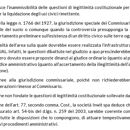
sce l’inammissibilità delle questioni di legittimità costituzionale pe
 la liquidazione degli usi civici rimettente.
 della legge n. 1766 del 1927, la giurisdizione speciale dei Commissari 
le del suolo o comunque quando la controversia presupponga la ne
ertamento preliminare sull’esistenza di un diritto civico sulle terre og
alità dell’area sulla quale dovrebbe essere realizzata l’infrastruttu
L. Infatti, le questioni dibattute nel giudizio a quo prescinderebbe
o dovuto essere proposte dinanzi al giudice ordinario (quanto ai prof
dice amministrativo (quanto all’accertamento della illegittimità dell’
one).
nee alla giurisdizione commissariale, poiché non richiederebber
perazioni rimesse al Commissario.
iene non fondate le questioni di legittimità costituzionale sollevate 
e dell’art. 77, secondo comma, Cost., la società Inwit spa deduce che 
surato art. 54-bis del d.lgs. n. 259 del 2003, sarebbe coerente con
tte le disposizioni che lo compongono, di attuare tempestivamente
vi procedimenti amministrativi.