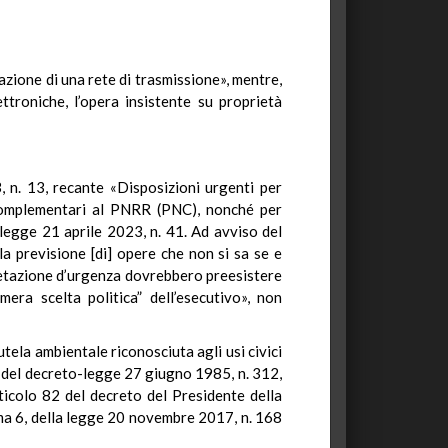
azione di una rete di trasmissione», mentre,
ettroniche, l’opera insistente su proprietà
 n. 13, recante «Disposizioni urgenti per
i complementari al PNRR (PNC), nonché per
a legge 21 aprile 2023, n. 41. Ad avviso del
la previsione [di] opere che non si sa se e
cretazione d’urgenza dovrebbero preesistere
"mera scelta politica” dell’esecutivo», non
utela ambientale riconosciuta agli usi civici
i, del decreto-legge 27 giugno 1985, n. 312,
rticolo 82 del decreto del Presidente della
comma 6, della legge 20 novembre 2017, n. 168