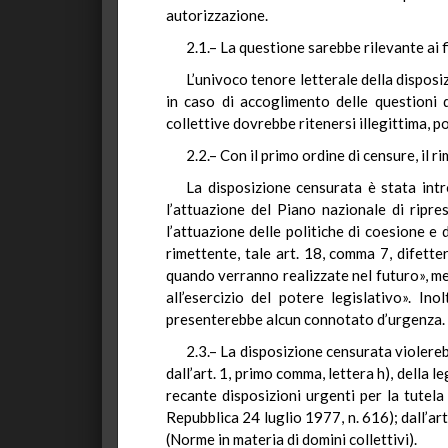
autorizzazione.
2.1.– La questione sarebbe rilevante ai fi
L’univoco tenore letterale della disposi
in caso di accoglimento delle questioni di
collettive dovrebbe ritenersi illegittima, p
2.2.– Con il primo ordine di censure, il 
La disposizione censurata è stata intr
l’attuazione del Piano nazionale di ripr
l’attuazione delle politiche di coesione e 
rimettente, tale art. 18, comma 7, difette
quando verranno realizzate nel futuro», me
all’esercizio del potere legislativo». Ino
presenterebbe alcun connotato d’urgenza.
2.3.– La disposizione censurata violerebb
dall’art. 1, primo comma, lettera h), della
recante disposizioni urgenti per la tutela
Repubblica 24 luglio 1977, n. 616); dall’art
(Norme in materia di domini collettivi).