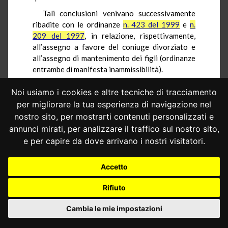
Tali conclusioni venivano successivamente
ribadite con le ordinanze
n. 423 del 1999
e
n.
209 del 1997
, in relazione, rispettivamente,
all’assegno a favore del coniuge divorziato e
all’assegno di mantenimento dei figli (ordinanze
entrambe di manifesta inammissibilità).
8.2.– Con la
sentenza n. 220 del 2015
, questa
Noi usiamo i cookies e altre tecniche di tracciamento
Corte si è nuovamente pronunciata sulla
per migliorare la tua esperienza di navigazione nel
mancata previsione della procedibilità a querela
nostro sito, per mostrarti contenuti personalizzati e
per il reato di cui all’art. 12-sexies della legge n.
annunci mirati, per analizzare il traffico sul nostro sito,
898 del 1970, sotto il profilo dell’omesso
e per capire da dove arrivano i nostri visitatori.
versamento dell’assegno dovuto a titolo di
contributo al mantenimento di un figlio minore.
Accetto
Affrontando le censure esposte dal
rimettente per violazione dell’art. 3 Cost. per
Rifiuto
irragionevole disparità di trattamento di
situazioni analoghe, si affermava che i tertia
Cambia le mie impostazioni
comparationis evocati presentavano elementi
differenziali rispetto all’ipotesi regolata dalla