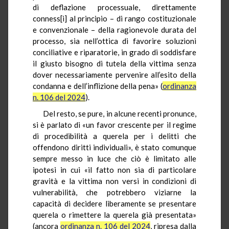
di deflazione processuale, direttamente
conness[i] al principio – di rango costituzionale
e convenzionale – della ragionevole durata del
processo, sia nell’ottica di favorire soluzioni
conciliative e riparatorie, in grado di soddisfare
il giusto bisogno di tutela della vittima senza
dover necessariamente pervenire all’esito della
condanna e dell’inflizione della pena» (
ordinanza
n. 106 del 2024
).
Del resto, se pure, in alcune recenti pronunce,
si è parlato di «un favor crescente per il regime
di procedibilità a querela per i delitti che
offendono diritti individuali», è stato comunque
sempre messo in luce che ciò è limitato alle
ipotesi in cui «il fatto non sia di particolare
gravità e la vittima non versi in condizioni di
vulnerabilità, che potrebbero viziarne la
capacità di decidere liberamente se presentare
querela o rimettere la querela già presentata»
(ancora
ordinanza n. 106 del 2024
, ripresa dalla