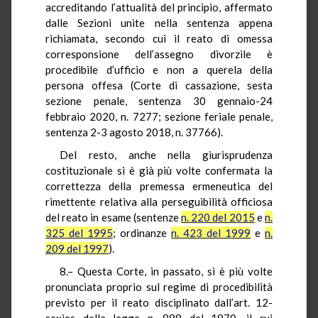
accreditando l’attualità del principio, affermato
dalle Sezioni unite nella sentenza appena
richiamata, secondo cui il reato di omessa
corresponsione dell’assegno divorzile è
procedibile d’ufficio e non a querela della
persona offesa (Corte di cassazione, sesta
sezione penale, sentenza 30 gennaio-24
febbraio 2020, n. 7277; sezione feriale penale,
sentenza 2-3 agosto 2018, n. 37766).
Del resto, anche nella giurisprudenza
costituzionale si è già più volte confermata la
correttezza della premessa ermeneutica del
rimettente relativa alla perseguibilità officiosa
del reato in esame (sentenze
n. 220 del 2015
e
n.
325 del 1995
; ordinanze
n. 423 del 1999
e
n.
209 del 1997
).
8.– Questa Corte, in passato, si è più volte
pronunciata proprio sul regime di procedibilità
previsto per il reato disciplinato dall’art. 12-
sexies della legge n. 898 del 1970, il cui