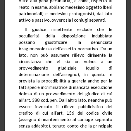
oltre alla pena pecuniaria), e come, rispetto al
reato in esame, abbiano medesimo oggetto (beni
patrimoniali) e medesimi protagonisti, dal lato
attivo e passivo, ovverosia i coniugi separati.
Il giudice rimettente esclude che le
peculiarità della disposizione indubbiata
possano giustificare la denunciata
irragionevolezza dell’assetto normativo. Da un
lato, non può assumere rilievo dirimente la
circostanza che vi sia un vulnus a un
provvedimento giudiziale (quello di
determinazione dell’assegno), in quanto è
prevista la procedibilità a querela anche per la
fattispecie incriminatrice di mancata esecuzione
dolosa di un provvedimento del giudice di cui
all’art. 388 cod. pen. Dall’altro lato, neanche può
essere invocato il rilievo pubblicistico del
credito di cui all’art. 156 del codice civile
(assegno di mantenimento al coniuge separato
senza addebito), tenuto conto che la principale