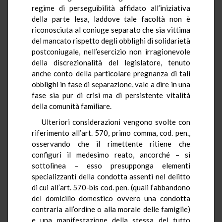
regime di perseguibilità affidato all’iniziativa
della parte lesa, laddove tale facoltà non è
riconosciuta al coniuge separato che sia vittima
del mancato rispetto degli obblighi di solidarietà
postconiugale, nell’esercizio non irragionevole
della discrezionalità del legislatore, tenuto
anche conto della particolare pregnanza di tali
obblighi in fase di separazione, vale a dire in una
fase sia pur di crisi ma di persistente vitalità
della comunità familiare.
Ulteriori considerazioni vengono svolte con
riferimento all’art. 570, primo comma, cod. pen.,
osservando che il rimettente ritiene che
configuri il medesimo reato, ancorché – si
sottolinea – esso presupponga elementi
specializzanti della condotta assenti nel delitto
di cui all’art. 570-bis cod. pen. (quali l’abbandono
del domicilio domestico ovvero una condotta
contraria all’ordine o alla morale delle famiglie)
e una manifestazione della stessa del tutto