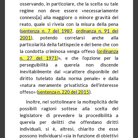
osservando, in particolare, che la scelta su tale
regime non deve essere «necessariamente
conness[a] alla maggiore o minore gravità del
reato, quale si rivela con la misura della pena
(
sentenza n. 7 del 1987
,
ordinanza n. 91 del
2001
), potendo correlarsi anche alla
particolarità della fattispecie e del bene che con
la condotta criminosa venga offeso (
ordinanza
n. 27 del 1971
)», e che l’opzione per la
perseguibilità a querela non discende
inevitabilmente dal «carattere disponibile del
diritto tutelato dalla norma penale» e dalla
«natura meramente privatistica dell’interesse
offeso» (
sentenza n. 220 del 2015
).
Inoltre, nel sottolineare la molteplicità delle
possibili ragioni sottese alla scelta del
legislatore di prevedere la procedibilità a
querela per delitti che offendano diritti
individuali, si è, altresì, chiarito che esse
possono individuarsi «sia in funzione di obiettivi