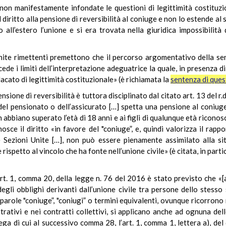
on manifestamente infondate le questioni di legittimità costituziona
il diritto alla pensione di reversibilità al coniuge e non lo estende al
ll’estero l’unione e si era trovata nella giuridica impossibilità d
i unite rimettenti premettono che il percorso argomentativo della 
ede i limiti dell’interpretazione adeguatrice la quale, in presenza 
dacato di legittimità costituzionale» (è richiamata la
sentenza di ques
nsione di reversibilità è tuttora disciplinato dal citato art. 13 del r.d
el pensionato o dell’assicurato […] spetta una pensione al coniuge 
abbiano superato l’età di 18 anni e ai figli di qualunque età riconosci
sce il diritto «in favore del "coniuge”, e, quindi valorizza il rap
e Sezioni Unite […], non può essere pienamente assimilato alla sit
ispetto al vincolo che ha fonte nell’unione civile» (è citata, in parti
t. 1, comma 20, della legge n. 76 del 2016 è stato previsto che «[a]l
egli obblighi derivanti dall’unione civile tra persone dello stesso 
arole "coniuge”, "coniugi” o termini equivalenti, ovunque ricorrono n
rativi e nei contratti collettivi, si applicano anche ad ognuna delle
ega di cui al successivo comma 28, l’art. 1, comma 1, lettera a), de