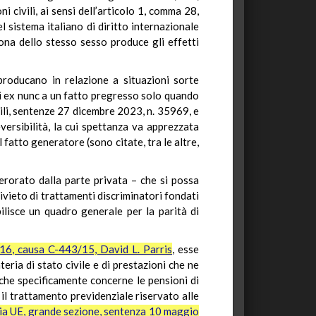
 civili, ai sensi dell’articolo 1, comma 28,
 sistema italiano di diritto internazionale
rsona dello stesso sesso produce gli effetti
i producano in relazione a situazioni sorte
i ex nunc a un fatto pregresso solo quando
ivili, sentenze 27 dicembre 2023, n. 35969, e
versibilità, la cui spettanza va apprezzata
 fatto generatore (sono citate, tra le altre,
erorato dalla parte privata – che si possa
ivieto di trattamenti discriminatori fondati
ilisce un quadro generale per la parità di
016, causa C-443/15, David L. Parris
, esse
teria di stato civile e di prestazioni che ne
ò che specificamente concerne le pensioni di
 il trattamento previdenziale riservato alle
zia UE, grande sezione, sentenza 10 maggio