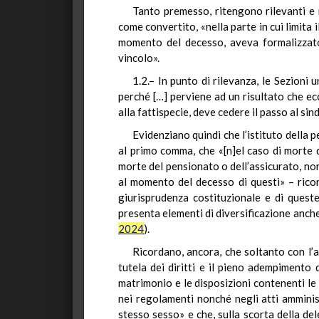
Tanto premesso, ritengono rilevanti e n
come convertito, «nella parte in cui limita 
momento del decesso, aveva formalizzato a
vincolo».
1.2.– In punto di rilevanza, le Sezion
perché […] perviene ad un risultato che ecc
alla fattispecie, deve cedere il passo al sin
Evidenziano quindi che l’istituto della pe
al primo comma, che «[n]el caso di morte d
morte del pensionato o dell’assicurato, non 
al momento del decesso di questi» – ricono
giurisprudenza costituzionale e di quest
presenta elementi di diversificazione anche r
2024
).
Ricordano, ancora, che soltanto con l’ar
tutela dei diritti e il pieno adempimento d
matrimonio e le disposizioni contenenti le p
nei regolamenti nonché negli atti amminist
stesso sesso» e che, sulla scorta della del