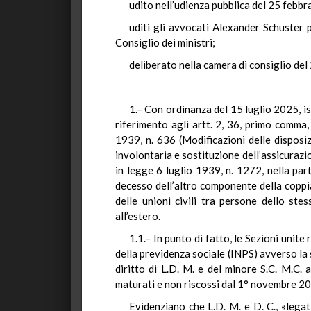
udito nell’udienza pubblica del 25 febbr
uditi gli avvocati Alexander Schuster 
Consiglio dei ministri;
deliberato nella camera di consiglio de
1.– Con ordinanza del 15 luglio 2025, isc
riferimento agli artt. 2, 36, primo comma,
1939, n. 636 (Modificazioni delle disposizi
involontaria e sostituzione dell’assicurazio
in legge 6 luglio 1939, n. 1272, nella part
decesso dell’altro componente della coppi
delle unioni civili tra persone dello st
all’estero.
1.1.– In punto di fatto, le Sezioni unit
della previdenza sociale (INPS) avverso la s
diritto di L.D. M. e del minore S.C. M.C. 
maturati e non riscossi dal 1° novembre 201
Evidenziano che L.D. M. e D. C., «lega