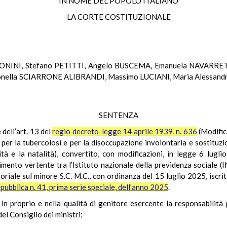
IN NOME DEL POPOLO ITALIANO
LA CORTE COSTITUZIONALE
NTONINI, Stefano PETITTI, Angelo BUSCEMA, Emanuela NAVARRE
nella SCIARRONE ALIBRANDI, Massimo LUCIANI, Maria Alessandr
SENTENZA
 dell’art. 13 del
regio decreto-legge 14 aprile 1939, n. 636
(Modifica
a, per la tubercolosi e per la disoccupazione involontaria e sostituz
lità e la natalità), convertito, con modificazioni, in legge 6 lug
dimento vertente tra l’Istituto nazionale della previdenza sociale (I
oriale sul minore S.C. M.C., con ordinanza del 15 luglio 2025, iscri
pubblica n. 41, prima serie speciale, dell’anno 2025
.
., in proprio e nella qualità di genitore esercente la responsabilità 
el Consiglio dei ministri;