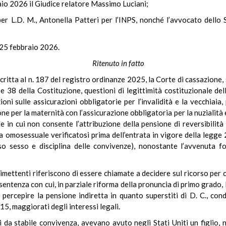
aio 2026 il Giudice relatore Massimo Luciani;
per L.D. M., Antonella Patteri per l’INPS, nonché l’avvocato dello 
l 25 febbraio 2026.
Ritenuto in fatto
ritta al n. 187 del registro ordinanze 2025, la Corte di cassazione, sez
 e 38 della Costituzione, questioni di legittimità costituzionale del
oni sulle assicurazioni obbligatorie per l’invalidità e la vecchiaia
ne per la maternità con l’assicurazione obbligatoria per la nuzialità e
e in cui non consente l’attribuzione della pensione di reversibilità
a omosessuale verificatosi prima dell’entrata in vigore della leg
esso sesso e disciplina delle convivenze), nonostante l’avvenuta f
e rimettenti riferiscono di essere chiamate a decidere sul ricorso per
entenza con cui, in parziale riforma della pronuncia di primo grado, 
a percepire la pensione indiretta in quanto superstiti di D. C., co
5, maggiorati degli interessi legali.
ti da stabile convivenza, avevano avuto negli Stati Uniti un figlio