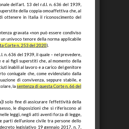
le dell’art. 13 del r.d.l. n. 636 del 1939,
 superstite della coppia omoaffettiva che, al
i ottenere in Italia il riconoscimento del
sentenza gravata «non può essere condiviso
di un univoco tenore della norma applicabile
ta Corte n. 253 del 2020
).
.l. n. 636 del 1939, il quale – nel prevedere,
e ai figli superstiti che, al momento della
uti inabili al lavoro e a carico del genitore
porto coniugale che, come evidenziato dalla
uazione di convivenza, seppure stabile, e
colare, la
sentenza di questa Corte n. 66 del
 solo fine di assicurare l’effettività della
sesso, le disposizioni che si riferiscono al
elle leggi, negli atti aventi forza di legge,
 parti dell’unione civile tra persone dello
l decreto legislativo 19 gennaio 2017, n. 7,