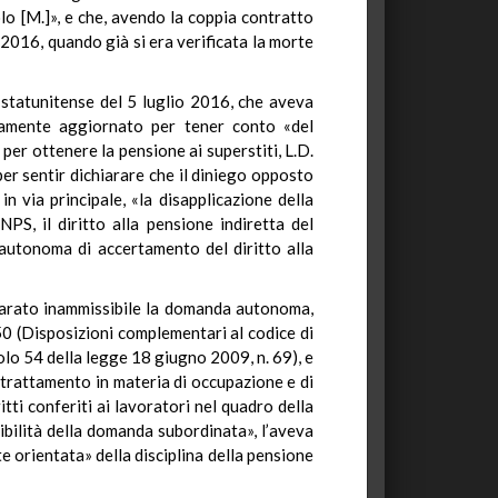
solo [M.]», e che, avendo la coppia contratto
 2016, quando già si era verificata la morte
 statunitense del 5 luglio 2016, che aveva
bitamente aggiornato per tener conto «del
per ottenere la pensione ai superstiti, L.D.
per sentir dichiarare che il diniego opposto
 via principale, «la disapplicazione della
NPS, il diritto alla pensione indiretta del
autonoma di accertamento del diritto alla
hiarato inammissibile la domanda autonoma,
150 (Disposizioni complementari al codice di
colo 54 della legge 18 giugno 2009, n. 69), e
i trattamento in materia di occupazione e di
itti conferiti ai lavoratori nel quadro della
sibilità della domanda subordinata», l’aveva
 orientata» della disciplina della pensione