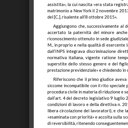
assistita», la cui nascita «era stata regist
matrimonio a New York il 2 novembre 2013, «
del [C.], risalente all’8 ottobre 2015».
Aggiungono che, successivamente al dec
accertato la paternità del minore anche 
riconoscimento ottenuto in sede giudiziale»
M., in proprio e nella qualità di esercente
dall’INPS integrava discriminazione diret
normativa italiana, vigente ratione tempor
superstite dello stesso genere e del fig
prestazione previdenziale» e chiedendo in o
Riferiscono che il primo giudice aveva
siccome incompatibile con il rito speciale 
procedura civile in materia di riduzione e s
dall’art. 4 del decreto legislativo 9 lugli
condizioni di lavoro e della direttiva n. 20
libera circolazione dei lavoratori), e che 
«esaminata con priorità» e accolta sulla s
di reversibilità, ritenendo conseguentemen