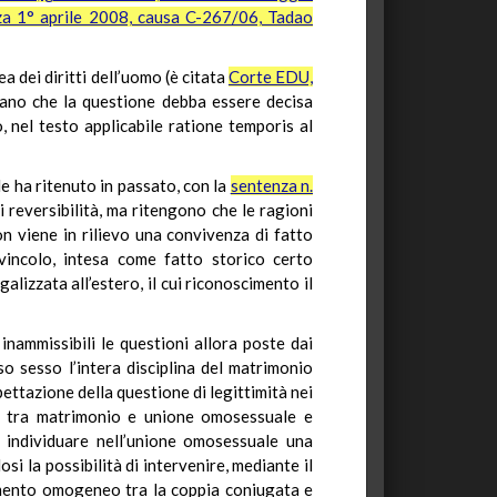
nza 1° aprile 2008, causa C-267/06, Tadao
 dei diritti dell’uomo (è citata
Corte EDU,
utano che la questione debba essere decisa
, nel testo applicabile ratione temporis al
e ha ritenuto in passato, con la
sentenza n.
i reversibilità, ma ritengono che le ragioni
n viene in rilievo una convivenza di fatto
 vincolo, intesa come fatto storico certo
alizzata all’estero, il cui riconoscimento il
inammissibili le questioni allora poste dai
so sesso l’intera disciplina del matrimonio
ettazione della questione di legittimità nei
ità tra matrimonio e unione omosessuale e
i individuare nell’unione omosessuale una
si la possibilità di intervenire, mediante il
ttamento omogeneo tra la coppia coniugata e