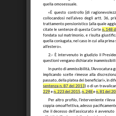
quella omosessuale.
«È questo controllo [di ragionevolezza
collocandosi nell’alveo degli artt. 36, 
trattamento pensionistico (alla quale aggiu
citate le sentenze di questa Corte
n. 148 
fondata sul matrimonio, e risulta giustif
quella coniugata, nel caso in cui alla prim
all’estero».
2.– È intervenuto in giudizio il Presid
questioni vengano dichiarate inammissibil
In punto di ammissibilità, l’Avvocatura 
implicando scelte rimesse alla discrezio
passato, della platea dei beneficiari», in 
sentenza n. 87 del 2013
) o di un travalic
229
e
n. 223 del 2015
,
n. 248
e
n. 81 del 2
Per altro profilo, l’interveniente rileva
coppia omoaffettiva, adesso pacificamente 
che il decesso dell’assicurato è avvenuto a