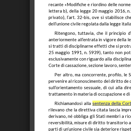
recante «Modifiche e riordino delle norme d
lettera b), della legge 20 maggio 2016, n.
privato), l’art. 32-bis, ove si stabilisce 
dell’unione civile regolata dalla legge itali
Ritengono, tuttavia, che il principio d
anteriormente all’entrata in vigore della
si tratti di disciplinarne effetti che si pr
25 maggio 1991, n. 5939), tanto non potend
esclusivamente con riguardo alla disciplina 
Corte di cassazione, sezione lavoro, sent
Per altro, ma concorrente, profilo, le
pervenire al riconoscimento del diritto de 
sull’orientamento sessuale, di cui alla d
trattamento in materia di occupazione e di 
Richiamandosi alla
sentenza della Cort
rilevano che la direttiva citata lascia impr
derivano, né obbliga gli Stati membri a ric
reversibilità, misure di diritto transitori
parti di un’unione civile sia deteriore risp