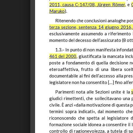
2011, causa C-147/08, Jürgen Römer
, e
Maruko
).
Ritenendo che conclusioni analoghe poss
terza sezione, sentenza 14 giugno 2016
esclusivamente assumendo a riferimento la 
momento del decesso dell’assicurato (8 ot
1.3.– In punto di non manifesta infondat
461 del 2000
, giustificata la mancata inc
poste a fondamento di quella decisione no
eteroaffettiva, frutto di una libera sce
documentabile ai fini dell’accesso alla pres
legislatore non ha consentito […] fino all’e
Parimenti nota alle Sezioni unite è la
giudici rimettenti, che sollecitavano una 
civile. È anzi «dalla motivazione di questa
termini sopra indicati», dal momento che
riconoscendo che spetta al legislatore d
formazione sociale idonea a consentire il li
controllo di ragionevolezza, a tutela di s