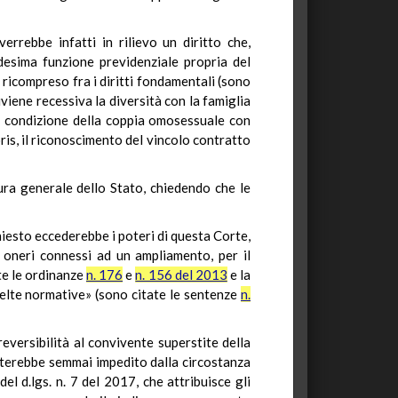
errebbe infatti in rilievo un diritto che,
desima funzione previdenziale propria del
 ricompreso fra i diritti fondamentali (sono
diviene recessiva la diversità con la famiglia
la condizione della coppia omosessuale con
ris, il riconoscimento del vincolo contratto
tura generale dello Stato, chiedendo che le
hiesto eccederebbe i poteri di questa Corte,
 oneri connessi ad un ampliamento, per il
ate le ordinanze
n. 176
e
n. 156 del 2013
e la
celte normative» (sono citate le sentenze
n.
 reversibilità al convivente superstite della
ulterebbe semmai impedito dalla circostanza
el d.lgs. n. 7 del 2017, che attribuisce gli