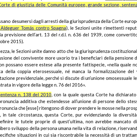
Corte di giustizia delle Comunità europee, grande sezione, sente
ano desumersi dagli arresti della giurisprudenza della Corte europea
, Aldeguer Tomás contro Spagna
), le Sezioni unite rimettenti rep
previsione dell’art. 13 del r.d.l. n. 636 del 1939, come convertito
tobre 2015).
ezza, le Sezioni unite danno atto che la giurisprudenza costituzional
lusione del convivente more uxorio tra i beneficiari della pensione d
n possano essere estese alla presente fattispecie, «nella quale no
lta della coppia eterosessuale, né manca la formalizzazione del
tazione previdenziale, perché si discute di un’unione omosessuale leg
ntrata in vigore della legge n. 76 del 2016».
sentenza n. 138 del 2010
, con la quale questa Corte ha dichiarato 
pronuncia additiva che estendesse all’unione di persone dello stes
 pronuncia che [esse] ritengono di dover prendere le mosse nella prosp
, in tale circostanza, questa Corte, pur evidenziando la divers
efinire le tutele proprie di quest’ultima, non avrebbe mancato d
bero sviluppo della persona umana nella vita di relazione, riservando
pecifiche situazioni in cui sia riscontrabile la necessità di un tra