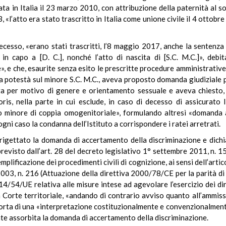
rata in Italia il 23 marzo 2010, con attribuzione della paternità al 
l’atto era stato trascritto in Italia come unione civile il 4 ottobre
esso, «erano stati trascritti, l’8 maggio 2017, anche la sentenza
in capo a [D. C.], nonché l’atto di nascita di [S.C. M.C.]», de
, e che, esaurite senza esito le prescritte procedure amministrative 
 la potestà sul minore S.C. M.C., aveva proposto domanda giudiziale 
ta per motivo di genere e orientamento sessuale e aveva chiesto, in
is, nella parte in cui esclude, in caso di decesso di assicurato I
lio minore di coppia omogenitoriale», formulando altresì «domanda 
gni caso la condanna dell’Istituto a corrispondere i ratei arretrati.
 rigettato la domanda di accertamento della discriminazione e dic
previsto dall’art. 28 del decreto legislativo 1° settembre 2011, n. 
emplificazione dei procedimenti civili di cognizione, ai sensi dell’arti
o 2003, n. 216 (Attuazione della direttiva 2000/78/CE per la parità d
14/54/UE relativa alle misure intese ad agevolare l’esercizio dei dir
la Corte territoriale, «andando di contrario avviso quanto all’ammis
corta di una «interpretazione costituzionalmente e convenzionalmente
te assorbita la domanda di accertamento della discriminazione.