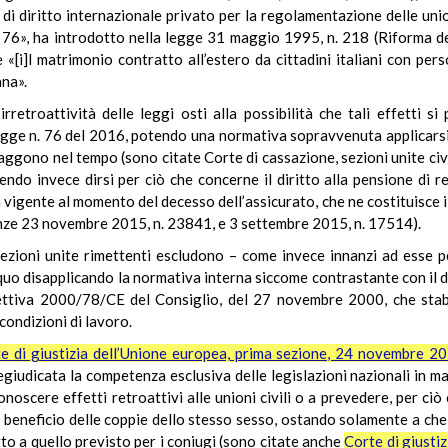
i diritto internazionale privato per la regolamentazione delle unioni
 76», ha introdotto nella legge 31 maggio 1995, n. 218 (Riforma del
che «[i]l matrimonio contratto all’estero da cittadini italiani con pe
ana».
’irretroattività delle leggi osti alla possibilità che tali effetti s
 legge n. 76 del 2016, potendo una normativa sopravvenuta applicars
otraggono nel tempo (sono citate Corte di cassazione, sezioni unite c
o invece dirsi per ciò che concerne il diritto alla pensione di re
vigente al momento del decesso dell’assicurato, che ne costituisce il
enze 23 novembre 2015, n. 23841, e 3 settembre 2015, n. 17514).
 Sezioni unite rimettenti escludono – come invece innanzi ad esse p
quo disapplicando la normativa interna siccome contrastante con il d
irettiva 2000/78/CE del Consiglio, del 27 novembre 2000, che stab
condizioni di lavoro.
e di giustizia dell’Unione europea, prima sezione, 24 novembre 2
egiudicata la competenza esclusiva delle legislazioni nazionali in ma
onoscere effetti retroattivi alle unioni civili o a prevedere, per ci
o a beneficio delle coppie dello stesso sesso, ostando solamente a che
etto a quello previsto per i coniugi (sono citate anche
Corte di giusti