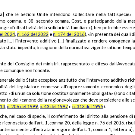
] che le Sezioni Unite intendono sollecitare nella fattispecie»: v
primo comma, e 38, secondo comma, Cost. e partecipando della me
nge «l’ultrattività della solidarietà familiare»), ben potrebbe essere
del 2024
,
n. 162 del 2022
e
n. 174 del 2016
), «in presenza dei quali 
icato […] l’intervento additivo […] finalizzato a rendere omogenea 
a sia stato impedito, in ragione della normativa vigente ratione tempo
ente del Consiglio dei ministri, rappresentato e difeso dall’Avvoca
i e comunque non fondate.
generale dello Stato eccepisce anzitutto che l’intervento additivo ric
nalità del legislatore connesse all’«apprezzamento economico degli
difetto «di un’unica soluzione costituzionalmente obbligata» (sono cit
amento del «canone della ragionevolezza che deve presiedere alle s
014
,
n. 206 del 1999
,
n. 43 del 1997
e
n. 313 del 1995
).
 che, nel caso di specie, il conferimento del diritto alla pensione di
riconosciuto dall’art. 1, comma 20, della legge n. 76 del 2016, ris
nteriormente all’entrata in vigore dell’art. 1, comma 1, lettera a), d