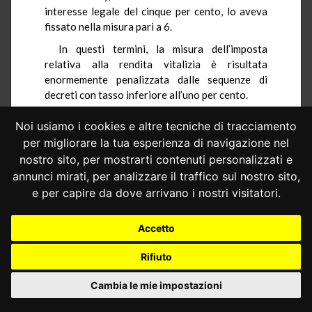
interesse legale del cinque per cento, lo aveva
fissato nella misura pari a 6.
In questi termini, la misura dell’imposta
relativa alla rendita vitalizia è risultata
enormemente penalizzata dalle sequenze di
decreti con tasso inferiore all’uno per cento.
Questa distorsione è derivata dal fatto che i
Noi usiamo i cookies e altre tecniche di tracciamento
decreti ministeriali di volta in volta emanati in
per migliorare la tua esperienza di navigazione nel
ragione della variazione del tasso legale degli
nostro sito, per mostrarti contenuti personalizzati e
interessi hanno stabilito i coefficienti di calcolo
annunci mirati, per analizzare il traffico sul nostro sito,
in modo identico sia per la rendita vitalizia che
e per capire da dove arrivano i nostri visitatori.
per l’usufrutto vitalizio.
Tuttavia, mentre la regola stabilita per la
Accetto
determinazione della base imponibile
dell’imposta relativa all’usufrutto impone una
Rifiuto
moltiplicazione, al fine di stabilire il valore
dell’annualità, del valore della nuda proprietà
Cambia le mie impostazioni
per il tasso di interesse, un’analoga previsione
difetta per la rendita vitalizia.