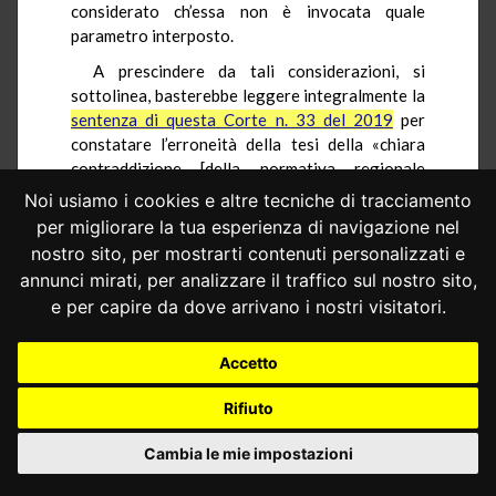
considerato ch’essa non è invocata quale
parametro interposto.
A prescindere da tali considerazioni, si
sottolinea, basterebbe leggere integralmente la
sentenza di questa Corte n. 33 del 2019
per
constatare l’erroneità della tesi della «chiara
contraddizione [della normativa regionale
sottoposta a censura] con i principi di diritto»
Noi usiamo i cookies e altre tecniche di tracciamento
affermati da questa Corte in quella pronuncia.
per migliorare la tua esperienza di navigazione nel
Infatti, oltre all’inciso presente nel
nostro sito, per mostrarti contenuti personalizzati e
dispositivo della declaratoria di illegittimità
annunci mirati, per analizzare il traffico sul nostro sito,
costituzionale dell’art. 14, comma 28, del d.l. n.
e per capire da dove arrivano i nostri visitatori.
78 del 2010, come convertito, laddove si fa
esplicito riferimento a «un contesto di Comuni
Accetto
obbligati e non», la
sentenza n. 33 del 2019
–
dopo aver argomentato le ragioni della rilevata
Rifiuto
illegittimità costituzionale della disciplina
legislativa scrutinata – nel medesimo punto 7.5.
Cambia le mie impostazioni
del Considerato in diritto si farebbe
specificamente carico di precisare con estrema