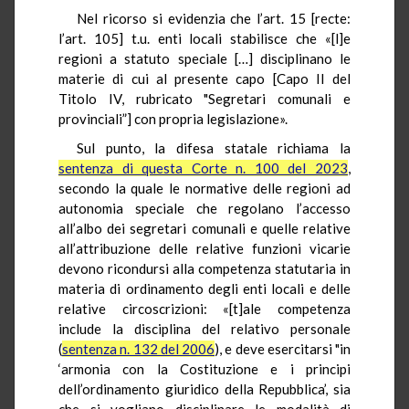
Nel ricorso si evidenzia che l’art. 15 [recte:
l’art. 105] t.u. enti locali stabilisce che «[l]e
regioni a statuto speciale […] disciplinano le
materie di cui al presente capo [Capo II del
Titolo IV, rubricato "Segretari comunali e
provinciali”] con propria legislazione».
Sul punto, la difesa statale richiama la
sentenza di questa Corte n. 100 del 2023
,
secondo la quale le normative delle regioni ad
autonomia speciale che regolano l’accesso
all’albo dei segretari comunali e quelle relative
all’attribuzione delle relative funzioni vicarie
devono ricondursi alla competenza statutaria in
materia di ordinamento degli enti locali e delle
relative circoscrizioni: «[t]ale competenza
include la disciplina del relativo personale
(
sentenza n. 132 del 2006
), e deve esercitarsi "in
‘armonia con la Costituzione e i principi
dell’ordinamento giuridico della Repubblica’, sia
che si vogliano disciplinare le modalità di