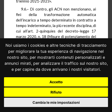
triennio 2021-2023».
9.6.– Di contro, gli ACN non menzionano, ai
fini della trasformazione automatica
dell’incarico a tempo determinato in contratto a
tempo indeterminato, la più recente disciplina, di
cui all’art. 2-quinquies del decreto-legge 17
marzo 2020, n. 18 (Misure di potenziamento del
Servizio sanitario nazionale e di sostegno
Noi usiamo i cookies e altre tecniche di tracciamento
economico per famiglie, lavoratori e imprese
per migliorare la tua esperienza di navigazione nel
connesse all’emergenza epidemiologica da
nostro sito, per mostrarti contenuti personalizzati e
COVID-19), convertito, con modificazioni, nella
annunci mirati, per analizzare il traffico sul nostro sito,
legge 24 aprile 2020, n. 27, a tenor del quale,
e per capire da dove arrivano i nostri visitatori.
«[a] decorrere dal 1° gennaio 2025, ai medici
iscritti al corso di formazione in medicina
generale è consentita l’instaurazione di un
Accetto
rapporto convenzionale a tempo determinato
con il Servizio sanitario nazionale» (comma 1);
Rifiuto
parimenti, è consentita l’assunzione di «incarichi
provvisori o di sostituzione di medici di medicina
Cambia le mie impostazioni
generale convenzionati con il Servizio sanitario