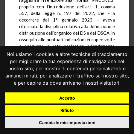
proprio con l’introduzione dell’art. 1, comma
557, della legge n. 197 del 2022, che – a
decorrere dal 1° gennaio 2023 – aveva
riformato la disciplina relativa alla definizione e
distribuzione dell’organico dei DS e dei DSGA, in
ossequio alle puntuali indicazioni europee volte
a adeguare la rete scolastica all’andamento
demografico della popolazione studentesca.
Noi usiamo i cookies e altre tecniche di tracciamento
per migliorare la tua esperienza di navigazione nel
Nell’atto di costituzione si specifica che, in
nostro sito, per mostrarti contenuti personalizzati e
sede di prima applicazione, era stato adottato il
d.interm. n. 127 del 2023, di definizione del
annunci mirati, per analizzare il traffico sul nostro sito,
contingente organico dei DS e dei DSGA nonché
e per capire da dove arrivano i nostri visitatori.
della sua distribuzione tra le regioni per il
triennio 2024/25, 2025/26 e 2026/27.
Accetto
Tuttavia, nei primi due anni di applicazione del
nuovo quadro normativo di riferimento, tanto
Rifiuto
nel procedimento relativo all’anno scolastico
2024/2025 quanto in quello relativo all’anno
Cambia le mie impostazioni
scolastico 2025/2026, alcuni enti regionali,