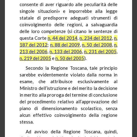
consente di aver riguardo alle peculiarità delle
singole situazioni» e imporrebbe alla legge
statale di predisporre adeguati strumenti di
coinvolgimento delle regioni, a salvaguardia
delle loro competenze (si citano le sentenze di
questa Corte
n. 44 del 2014
,
n. 234 del 2012
,
n.
187 del 2012
;
n. 88 del 2009
,
n. 50 del 2008
,
n.
213 del 2006
,
n. 133 del 2006
,
n. 231 del 2005
,
n. 219 del 2005
e
n. 50 del 2005
).
Secondo la Regione Toscana, tale principio
sarebbe evidentemente violato dalla norma in
esame, che attribuisce esclusivamente al
Ministro dell’istruzione e del merito la decisione
in merito alla proroga del termine di conclusione
del procedimento relativo all’approvazione del
piano di dimensionamento scolastico, senza
alcun effettivo coinvolgimento della regione
stessa.
Ad avviso della Regione Toscana, quindi,