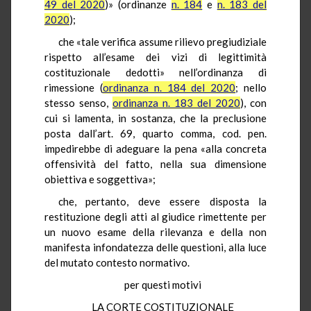
49 del 2020
)» (ordinanze
n. 184
e
n. 183 del
2020
);
che «tale verifica assume rilievo pregiudiziale
rispetto all’esame dei vizi di legittimità
costituzionale dedotti» nell’ordinanza di
rimessione (
ordinanza n. 184 del 2020
; nello
stesso senso,
ordinanza n. 183 del 2020
), con
cui si lamenta, in sostanza, che la preclusione
posta dall’art. 69, quarto comma, cod. pen.
impedirebbe di adeguare la pena «alla concreta
offensività del fatto, nella sua dimensione
obiettiva e soggettiva»;
che, pertanto, deve essere disposta la
restituzione degli atti al giudice rimettente per
un nuovo esame della rilevanza e della non
manifesta infondatezza delle questioni, alla luce
del mutato contesto normativo.
per questi motivi
LA CORTE COSTITUZIONALE