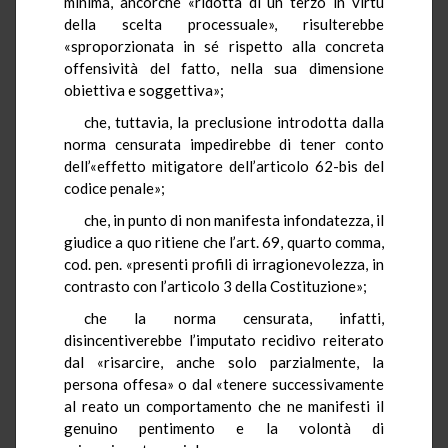
minima, ancorché «ridotta di un terzo in virtù
della scelta processuale», risulterebbe
«sproporzionata in sé rispetto alla concreta
offensività del fatto, nella sua dimensione
obiettiva e soggettiva»;
che, tuttavia, la preclusione introdotta dalla
norma censurata impedirebbe di tener conto
dell’«effetto mitigatore dell’articolo 62-bis del
codice penale»;
che, in punto di non manifesta infondatezza, il
giudice a quo ritiene che l’art. 69, quarto comma,
cod. pen. «presenti profili di irragionevolezza, in
contrasto con l’articolo 3 della Costituzione»;
che la norma censurata, infatti,
disincentiverebbe l’imputato recidivo reiterato
dal «risarcire, anche solo parzialmente, la
persona offesa» o dal «tenere successivamente
al reato un comportamento che ne manifesti il
genuino pentimento e la volontà di