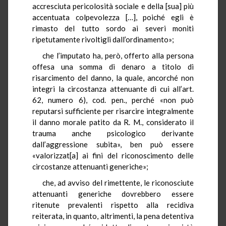
accresciuta pericolosità sociale e della [sua] più
accentuata colpevolezza […], poiché egli è
rimasto del tutto sordo ai severi moniti
ripetutamente rivoltigli dall’ordinamento»;
che l’imputato ha, però, offerto alla persona
offesa una somma di denaro a titolo di
risarcimento del danno, la quale, ancorché non
integri la circostanza attenuante di cui all’art.
62, numero 6), cod. pen., perché «non può
reputarsi sufficiente per risarcire integralmente
il danno morale patito da R. M., considerato il
trauma anche psicologico derivante
dall’aggressione subita», ben può essere
«valorizzat[a] ai fini del riconoscimento delle
circostanze attenuanti generiche»;
che, ad avviso del rimettente, le riconosciute
attenuanti generiche dovrebbero essere
ritenute prevalenti rispetto alla recidiva
reiterata, in quanto, altrimenti, la pena detentiva