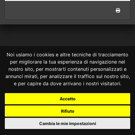
Noi usiamo i cookies e altre tecniche di tracciamento
per migliorare la tua esperienza di navigazione nel
CONSULTA ONLINE DAL 1995 -
NOTE LEGALI
nostro sito, per mostrarti contenuti personalizzati e
annunci mirati, per analizzare il traffico sul nostro sito,
Consulta OnLine non ha prodotto e non è responsabile per i contenuti e
le informazioni legali di siti collegati.
e per capire da dove arrivano i nostri visitatori.
La consultazione di questi o del materiale contenuto nel sito non
costituisce una relazione di consulenza legale.
Accetto
Nessuno deve confidare o agire in base alle informazioni disponibili in
questo sito senza una consulenza legale professionale.
Rifiuto
info@giurcost.org
|
Giurisprudenza Costituzionale
|
Consulta OnLine
|
@giurcost
Cambia le mie impostazioni