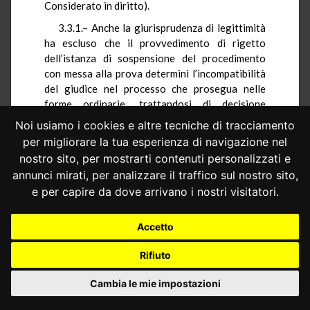
Considerato in diritto).
3.3.1.– Anche la giurisprudenza di legittimità
ha escluso che il provvedimento di rigetto
dell’istanza di sospensione del procedimento
con messa alla prova determini l’incompatibilità
del giudice nel processo che prosegua nelle
forme ordinarie, trattandosi di decisione
adottata nella medesima fase processuale che
Noi usiamo i cookies e altre tecniche di tracciamento
non implica una valutazione sul merito
per migliorare la tua esperienza di navigazione nel
dell’accusa, ma esclusivamente una delibazione
nostro sito, per mostrarti contenuti personalizzati e
sull’inesistenza di cause di proscioglimento
annunci mirati, per analizzare il traffico sul nostro sito,
immediato ai sensi dell’art. 129 cod. proc. pen.,
e per capire da dove arrivano i nostri visitatori.
nonché una verifica dell’idoneità del programma
di trattamento e una prognosi favorevole di non
recidiva (ancora, Cass. n. 33260 del 2019).
Accetto
3.4.– Tanto premesso, nel giudizio principale
Rifiuto
l’imputato, in seguito alla notificazione del
decreto di giudizio immediato, ha avanzato
Cambia le mie impostazioni
richiesta di ammissione alla messa alla prova e,
in subordine, di giudizio abbreviato.