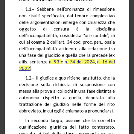
1.1.– Sebbene nell’ordinanza di rimessione
non risulti specificato, dal tenore complessivo
delle argomentazioni emerge con chiarezza che
oggetto di censura è la disciplina
dell’incompatibilità, cosiddetta "orizzontale”, di
cui al comma 2 dell’art. 34 cod. proc. pen., ossia
dell’incompatibilità attinente alla relazione tra
una fase del giudizio e quella che la precede (ex
aliis, sentenze
n. 93
e
n. 74 del 2024
,
n. 16 del
2022
).
1.2.– Il giudice a quo ritiene, anzitutto, che la
decisione sulla richiesta di sospensione con
messa alla prova si collochi in una fase distinta e
autonoma rispetto a quella, deputata alla
trattazione del giudizio nelle forme del rito
abbreviato, in cui egli è chiamato a pronunciarsi.
In secondo luogo, assume che la corretta
qualificazione giuridica del fatto contestato,
operata ai fini della stessa pronuncia ex art.