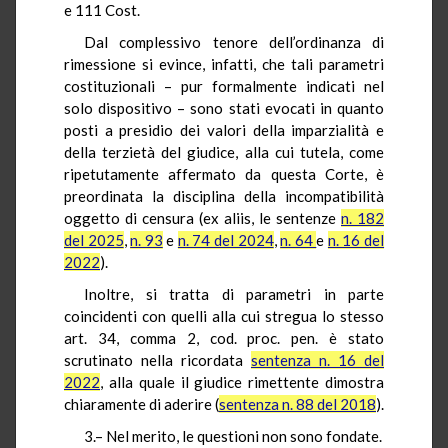
e 111 Cost.
Dal complessivo tenore dell’ordinanza di
rimessione si evince, infatti, che tali parametri
costituzionali – pur formalmente indicati nel
solo dispositivo – sono stati evocati in quanto
posti a presidio dei valori della imparzialità e
della terzietà del giudice, alla cui tutela, come
ripetutamente affermato da questa Corte, è
preordinata la disciplina della incompatibilità
oggetto di censura (ex aliis, le sentenze
n. 182
del 2025
,
n. 93
e
n. 74 del 2024
,
n. 64
e
n. 16 del
2022
).
Inoltre, si tratta di parametri in parte
coincidenti con quelli alla cui stregua lo stesso
art. 34, comma 2, cod. proc. pen. è stato
scrutinato nella ricordata
sentenza n. 16 del
2022
, alla quale il giudice rimettente dimostra
chiaramente di aderire (
sentenza n. 88 del 2018
).
3.– Nel merito, le questioni non sono fondate.