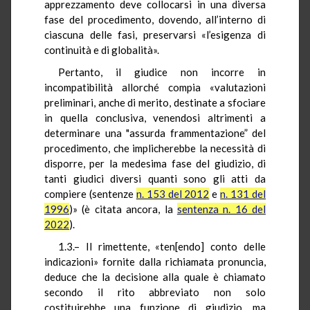
apprezzamento deve collocarsi in una diversa
fase del procedimento, dovendo, all’interno di
ciascuna delle fasi, preservarsi «l’esigenza di
continuità e di globalità».
Pertanto, il giudice non incorre in
incompatibilità allorché compia «valutazioni
preliminari, anche di merito, destinate a sfociare
in quella conclusiva, venendosi altrimenti a
determinare una "assurda frammentazione” del
procedimento, che implicherebbe la necessità di
disporre, per la medesima fase del giudizio, di
tanti giudici diversi quanti sono gli atti da
compiere (sentenze
n. 153 del 2012
e
n. 131 del
1996
)» (è citata ancora, la
sentenza n. 16 del
2022
).
1.3.– Il rimettente, «ten[endo] conto delle
indicazioni» fornite dalla richiamata pronuncia,
deduce che la decisione alla quale è chiamato
secondo il rito abbreviato non solo
costituirebbe una funzione di giudizio, ma