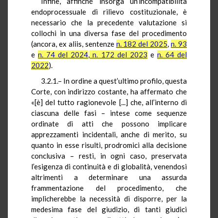
Infine, affinché insorga un’incompatibilità
endoprocessuale di rilievo costituzionale, è
necessario che la precedente valutazione si
collochi in una diversa fase del procedimento
(ancora, ex aliis, sentenze
n. 182 del 2025
,
n. 93
e
n. 74 del 2024
,
n. 172 del 2023
e
n. 64 del
2022
).
3.2.1.– In ordine a quest’ultimo profilo, questa
Corte, con indirizzo costante, ha affermato che
«[è] del tutto ragionevole [...] che, all’interno di
ciascuna delle fasi – intese come sequenze
ordinate di atti che possono implicare
apprezzamenti incidentali, anche di merito, su
quanto in esse risulti, prodromici alla decisione
conclusiva – resti, in ogni caso, preservata
l’esigenza di continuità e di globalità, venendosi
altrimenti a determinare una assurda
frammentazione del procedimento, che
implicherebbe la necessità di disporre, per la
medesima fase del giudizio, di tanti giudici