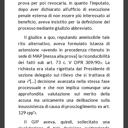
prova per poi revocarla, in quanto l’imputato,
dopo aver dichiarato all’ufficio di esecuzione
penale esterna di non essere più interessato al
beneficio, aveva insistito per la definizione del
processo mediante giudizio abbreviato.
Il giudice a quo, reputando ammissibile tale
rito alternativo, aveva formulato istanza di
astensione «avendo in precedenza ritenuto in
sede di MAP [messa alla prova] la riconducibilità
dei fatti sub art. 73 c. V DPR 309/90». La
richiesta era stata rigettata dal Presidente di
sezione delegato sul rilievo che si trattava di
una «"[…] decisione avanzata nella stessa fase
processuale e che non implica comunque una
approfondita valutazione sul merito della
accusa ma unicamente una delibazione sulla
insussistenza di causa di proscioglimento ex art.
129 cpp”».
Il GIP aveva, quindi, sollecitato una
rivalutazione di tale decisione evidenziando