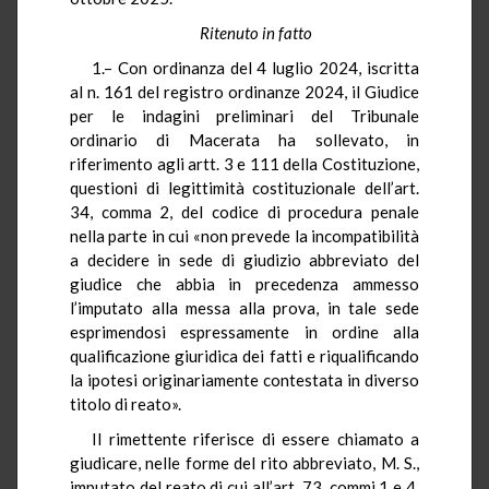
Ritenuto in fatto
1.– Con ordinanza del 4 luglio 2024, iscritta
al n. 161 del registro ordinanze 2024, il Giudice
per le indagini preliminari del Tribunale
ordinario di Macerata ha sollevato, in
riferimento agli artt. 3 e 111 della Costituzione,
questioni di legittimità costituzionale dell’art.
34, comma 2, del codice di procedura penale
nella parte in cui «non prevede la incompatibilità
a decidere in sede di giudizio abbreviato del
giudice che abbia in precedenza ammesso
l’imputato alla messa alla prova, in tale sede
esprimendosi espressamente in ordine alla
qualificazione giuridica dei fatti e riqualificando
la ipotesi originariamente contestata in diverso
titolo di reato».
Il rimettente riferisce di essere chiamato a
giudicare, nelle forme del rito abbreviato, M. S.,
imputato del reato di cui all’art. 73, commi 1 e 4,