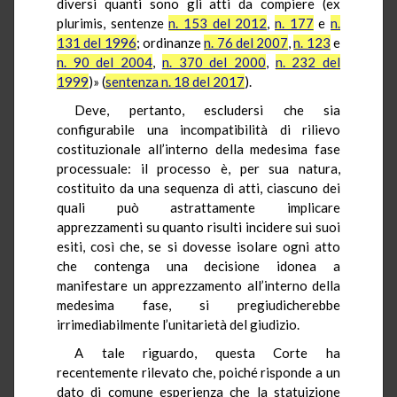
diversi quanti sono gli atti da compiere (ex
plurimis, sentenze
n. 153 del 2012
,
n. 177
e
n.
131 del 1996
; ordinanze
n. 76 del 2007
,
n. 123
e
n. 90 del 2004
,
n. 370 del 2000
,
n. 232 del
1999
)» (
sentenza n. 18 del 2017
).
Deve, pertanto, escludersi che sia
configurabile una incompatibilità di rilievo
costituzionale all’interno della medesima fase
processuale: il processo è, per sua natura,
costituito da una sequenza di atti, ciascuno dei
quali può astrattamente implicare
apprezzamenti su quanto risulti incidere sui suoi
esiti, così che, se si dovesse isolare ogni atto
che contenga una decisione idonea a
manifestare un apprezzamento all’interno della
medesima fase, si pregiudicherebbe
irrimediabilmente l’unitarietà del giudizio.
A tale riguardo, questa Corte ha
recentemente rilevato che, poiché risponde a un
dato di comune esperienza che la statuizione