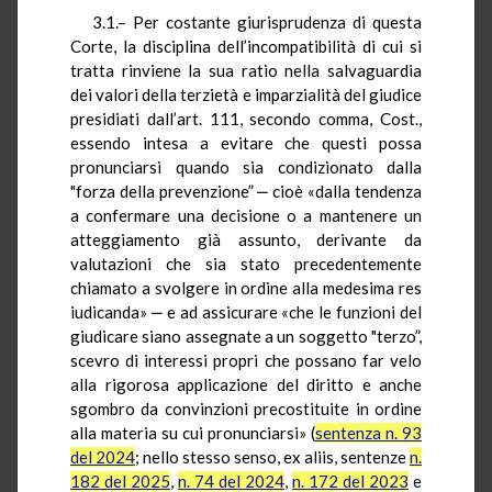
3.1.– Per costante giurisprudenza di questa
Corte, la disciplina dell’incompatibilità di cui si
tratta rinviene la sua ratio nella salvaguardia
dei valori della terzietà e imparzialità del giudice
presidiati dall’art. 111, secondo comma, Cost.,
essendo intesa a evitare che questi possa
pronunciarsi quando sia condizionato dalla
"forza della prevenzione” ‒ cioè «dalla tendenza
a confermare una decisione o a mantenere un
atteggiamento già assunto, derivante da
valutazioni che sia stato precedentemente
chiamato a svolgere in ordine alla medesima res
iudicanda» ‒ e ad assicurare «che le funzioni del
giudicare siano assegnate a un soggetto "terzo”,
scevro di interessi propri che possano far velo
alla rigorosa applicazione del diritto e anche
sgombro da convinzioni precostituite in ordine
alla materia su cui pronunciarsi» (
sentenza n. 93
del 2024
; nello stesso senso, ex aliis, sentenze
n.
182 del 2025
,
n. 74 del 2024
,
n. 172 del 2023
e