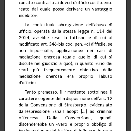
«un atto contrario ai doveri d’ufficio costituente
reato dal quale possa derivare un vantaggio
indebito».
La contestuale abrogazione dell’abuso di
ufficio, operata dalla stessa legge n. 114 del
2024, avrebbe reso la fattispecie di cui al
modificato art. 346-bis cod. pen. «di difficile, se
non impossibile, applicazione» nei casi di
mediazione onerosa (quale quello di cui si
discute nel giudizio a quo), in quanto «uno dei
reati più frequentemente obiettivo della
mediazione onerosa era proprio l’abuso
d’ufficio».
Tanto premesso, il rimettente sottolinea il
carattere cogente della disposizione dell’art. 12
della Convenzione di Strasburgo, evidenziato
dall’espressione «shall adopt […] as criminal
offences». Dalla Convenzione, quindi,
discenderebbe un «vero e proprio obbligo di
incriminazione» del traffico di influenze in capo