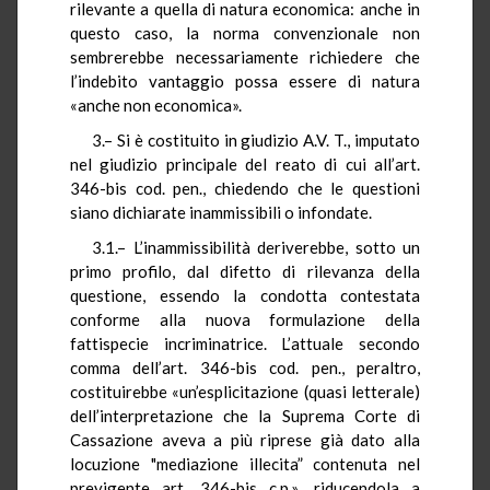
rilevante a quella di natura economica: anche in
questo caso, la norma convenzionale non
sembrerebbe necessariamente richiedere che
l’indebito vantaggio possa essere di natura
«anche non economica».
3.– Si è costituito in giudizio A.V. T., imputato
nel giudizio principale del reato di cui all’art.
346-bis cod. pen., chiedendo che le questioni
siano dichiarate inammissibili o infondate.
3.1.– L’inammissibilità deriverebbe, sotto un
primo profilo, dal difetto di rilevanza della
questione, essendo la condotta contestata
conforme alla nuova formulazione della
fattispecie incriminatrice. L’attuale secondo
comma dell’art. 346-bis cod. pen., peraltro,
costituirebbe «un’esplicitazione (quasi letterale)
dell’interpretazione che la Suprema Corte di
Cassazione aveva a più riprese già dato alla
locuzione "mediazione illecita” contenuta nel
previgente art. 346-bis c.p.», riducendola a