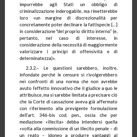
imporrebbe agli Stati un obbligo di
criminalizzazione inderogabile, ma rimetterebbe
loro «un margine di discrezionalità per
concretamente poter declinare la fattispecie […]
in considerazione "del proprio diritto interno” (e,
pertanto, nel caso di interesse, in
considerazione della necessità di maggiormente
valorizzare i principi di offensività e di
determinatezza)».
2.3.2.– Le questioni sarebbero, inoltre,
infondate perché le censure si rivolgerebbero
nei confronti di una norma che non avrebbe
avuto l’effetto innovativo che il giudice a quo le
attribuisce, ma si sarebbe limitata a precisare ciò
che la Corte di cassazione aveva già affermato
con riferimento alla previgente formulazione
dell’art. 346-bis cod. pen., ossia che per
mediazione «illecita» debba intendersi quella
«volta alla commissione di un illecito penale – di
un reato – idoneo a produrre vantaggi al