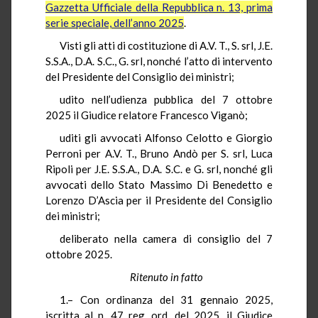
Gazzetta Ufficiale della Repubblica n. 13, prima
serie speciale, dell’anno 2025
.
Visti gli atti di costituzione di A.V. T., S. srl, J.E.
S.S.A., D.A. S.C., G. srl, nonché l’atto di intervento
del Presidente del Consiglio dei ministri;
udito nell’udienza pubblica del 7 ottobre
2025 il Giudice relatore Francesco Viganò;
uditi gli avvocati Alfonso Celotto e Giorgio
Perroni per A.V. T., Bruno Andò per S. srl, Luca
Ripoli per J.E. S.S.A., D.A. S.C. e G. srl, nonché gli
avvocati dello Stato Massimo Di Benedetto e
Lorenzo D’Ascia per il Presidente del Consiglio
dei ministri;
deliberato nella camera di consiglio del 7
ottobre 2025.
Ritenuto in fatto
1.– Con ordinanza del 31 gennaio 2025,
iscritta al n. 47 reg. ord. del 2025, il Giudice