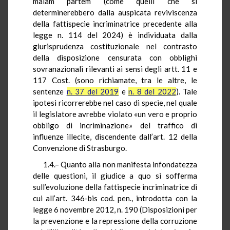
malam partem (come quelli che si
determinerebbero dalla auspicata reviviscenza
della fattispecie incriminatrice precedente alla
legge n. 114 del 2024) è individuata dalla
giurisprudenza costituzionale nel contrasto
della disposizione censurata con obblighi
sovranazionali rilevanti ai sensi degli artt. 11 e
117 Cost. (sono richiamate, tra le altre, le
sentenze
n. 37 del 2019
e
n. 8 del 2022
). Tale
ipotesi ricorrerebbe nel caso di specie, nel quale
il legislatore avrebbe violato «un vero e proprio
obbligo di incriminazione» del traffico di
influenze illecite, discendente dall’art. 12 della
Convenzione di Strasburgo.
1.4.– Quanto alla non manifesta infondatezza
delle questioni, il giudice a quo si sofferma
sull’evoluzione della fattispecie incriminatrice di
cui all’art. 346-bis cod. pen., introdotta con la
legge 6 novembre 2012, n. 190 (Disposizioni per
la prevenzione e la repressione della corruzione