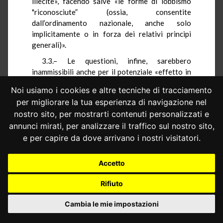
illecite», facendo salve «le forme di lobbismo
"riconosciute” (ossia, consentite
dall’ordinamento nazionale, anche solo
implicitamente o in forza dei relativi principi
generali)».
3.3.– Le questioni, infine, sarebbero
inammissibili anche per il potenziale «effetto in
malam partem di una sentenza di accoglimento».
Noi usiamo i cookies e altre tecniche di tracciamento
Sotto tale profilo, la parte denuncia il
per migliorare la tua esperienza di navigazione nel
contrasto tra l’art. 12 della Convenzione di
nostro sito, per mostrarti contenuti personalizzati e
Strasburgo e l’art. 25 Cost. La previsione
annunci mirati, per analizzare il traffico sul nostro sito,
convenzionale, infatti, sarebbe a tal punto
e per capire da dove arrivano i nostri visitatori.
generica da «non consent[ire] al legislatore
nazionale di […] circoscrivere con chiarezza
Accetto
l’ambito del penalmente rilevante, ossia il
confine tra le attività di lobbying e le influenze
Rifiuto
illecite sull’azione dei titolari di pubbliche
funzioni o esercenti di pubblici servizi». Ne
Cambia le mie impostazioni
risulterebbero compromessi «il principio di
legalità» ed i suoi «corollari della precisione e/o