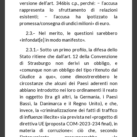
versione dell’art. 346bis c.p., perché: − l’accusa
rappresenta lo sfruttamento di relazioni
esistenti; − l’accusa ha ipotizzato la
promessa/consegna di undici milioni» di euro.
2.3.– Nel merito, le questioni sarebbero
«infondat[e] in modo manifesto».
2.3.1.– Sotto un primo profilo, la difesa dello
Stato ritiene che dall’art. 12 della Convenzione
di Strasburgo non derivi un obbligo, e
«comunque non un obbligo del tipo ritenuto dal
Giudice a quo», come dimostrerebbero le
circostanze che alcuni dei Paesi aderenti non
abbiano introdotto nei loro ordinamenti il reato
in oggetto (tra gli altri, la Germania, i Paesi
Bassi, la Danimarca e il Regno Unito), e che,
invece, la «criminalizzazione dei fatti di traffico
di influenze illecite» sia prevista nel «progetto di
direttiva UE (proposta COM-2023-234 final), in
materia di corruzione»: ciò che, secondo
l’interveniente, presupporrebbe «la