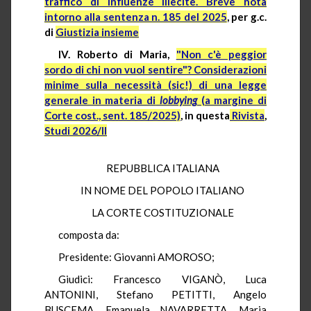
traffico di influenze illecite. Breve nota
intorno alla sentenza n. 185 del 2025
, per g.c.
di
Giustizia insieme
IV. Roberto di Maria,
"Non c'è peggior
sordo di chi non vuol sentire"? Considerazioni
minime sulla necessità (sic!) di una legge
generale in materia di
lobbying
(a margine di
Corte cost., sent. 185/2025)
, in questa
Rivista
,
Studi 2026/II
REPUBBLICA ITALIANA
IN NOME DEL POPOLO ITALIANO
LA CORTE COSTITUZIONALE
composta da:
Presidente: Giovanni AMOROSO;
Giudici: Francesco VIGANÒ, Luca
ANTONINI, Stefano PETITTI, Angelo
BUSCEMA, Emanuela NAVARRETTA, Maria