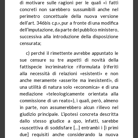
di motivare sulle ragioni per le quali «i fatti
concreti non sarebbero sussumibili anche nel
perimetro concettuale della nuova versione
dell’art. 346bis c.p.», pur a fronte di una modifica
dell’imputazione, da parte del pubblico ministero,
successiva alla introduzione della disposizione
censurata;
c) perché il rimettente avrebbe appuntato le
sue censure su tre aspetti di novità della
fattispecie incriminatrice riformulata (riferiti
alla necessità di relazioni «esistenti» e non
anche meramente «asserite ma inesistenti», di
una utilità di natura solo «economica» e di una
mediazione «teleologicamente orientata alla
commissione di un reato»), i quali, però, almeno
in parte, non assumerebbero alcun rilievo nel
giudizio principale. L’ipotesi concreta descritta
dallo stesso giudice a quo, infatti, sarebbe
«suscettiva di soddisfare […] entrambi i [i primi
due] requisiti anche considerando la nuova